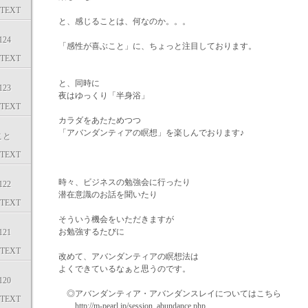
TEXT
と、感じることは、何なのか。。。
24
「感性が喜ぶこと」に、ちょっと注目しております。
TEXT
と、同時に
23
夜はゆっくり「半身浴」
TEXT
カラダをあたためつつ
「アバンダンティアの瞑想」を楽しんでおります♪
こと
TEXT
時々、ビジネスの勉強会に行ったり
22
潜在意識のお話を聞いたり
TEXT
そういう機会をいただきますが
お勉強するたびに
21
TEXT
改めて、アバンダンティアの瞑想法は
よくできているなぁと思うのです。
20
◎アバンダンティア・アバンダンスレイについてはこちら
TEXT
http://m-pearl.jp/session_abundance.php