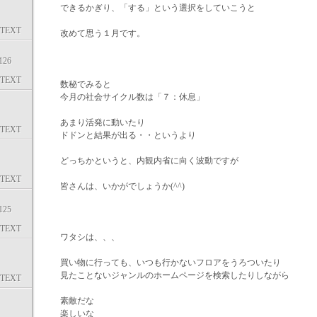
できるかぎり、「する」という選択をしていこうと
TEXT
改めて思う１月です。
26
TEXT
数秘でみると
今月の社会サイクル数は「７：休息」
あまり活発に動いたり
TEXT
ドドンと結果が出る・・というより
どっちかというと、内観内省に向く波動ですが
TEXT
皆さんは、いかがでしょうか(^^)
25
TEXT
ワタシは、、、
買い物に行っても、いつも行かないフロアをうろついたり
見たことないジャンルのホームページを検索したりしながら
TEXT
素敵だな
楽しいな