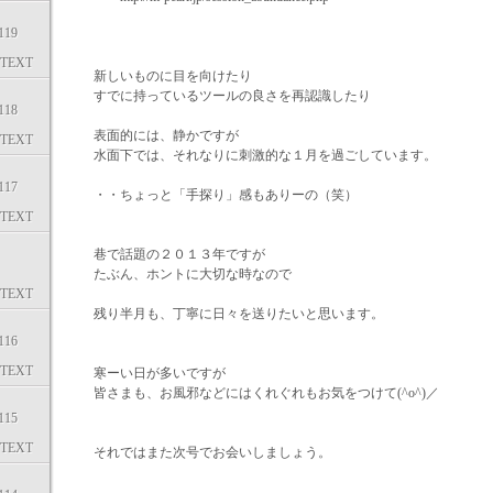
19
TEXT
新しいものに目を向けたり
すでに持っているツールの良さを再認識したり
18
表面的には、静かですが
TEXT
水面下では、それなりに刺激的な１月を過ごしています。
17
・・ちょっと「手探り」感もありーの（笑）
TEXT
巷で話題の２０１３年ですが
たぶん、ホントに大切な時なので
TEXT
残り半月も、丁寧に日々を送りたいと思います。
16
TEXT
寒ーい日が多いですが
皆さまも、お風邪などにはくれぐれもお気をつけて(^o^)／
15
TEXT
それではまた次号でお会いしましょう。