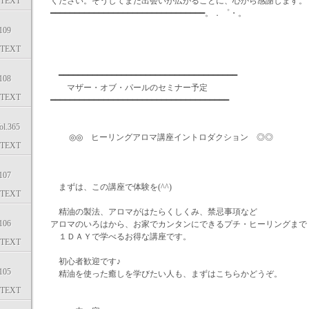
TEXT
ください。そうしてまた出会いが広がることに、心から感謝します。
━━━━━━━━━━━━━━━━━━━━━━━━━━━━━━━━。．゜・。
09
TEXT
━━━━━━━━━━━━━━━━━━━━━━━━━━━━━━━━━━━━━
08
マザー・オブ・パールのセミナー予定
TEXT
━━━━━━━━━━━━━━━━━━━━━━━━━━━━━━━━━━━━━
.365
◎◎ ヒーリングアロマ講座イントロダクション ◎◎
TEXT
07
まずは、この講座で体験を(^^)
TEXT
精油の製法、アロマがはたらくしくみ、禁忌事項など
06
アロマのいろはから、お家でカンタンにできるプチ・ヒーリングまで
１ＤＡＹで学べるお得な講座です。
TEXT
初心者歓迎です♪
05
精油を使った癒しを学びたい人も、まずはこちらかどうぞ。
TEXT