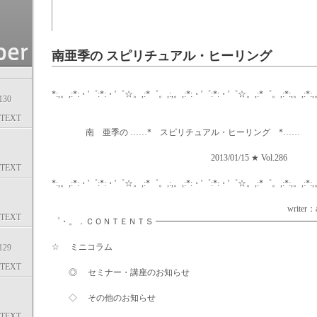
南亜季の スピリチュアル・ヒーリング
*:,。,:*:・'゜:*:・'゜☆。,:*゜。,:,。,:*:・'゜:*:・'゜☆。,:*゜。,:*:,。,:*:,
30
TEXT
南 亜季の ……* スピリチュアル・ヒーリング *……
2013/01/15 ★ Vol.286
TEXT
*:,。,:*:・'゜:*:・'゜☆。,:*゜。,:,。,:*:・'゜:*:・'゜☆。,:*゜。,:*:,。,:*:,
writer：aki mi
TEXT
゜・。．ＣＯＮＴＥＮＴＳ ━━━━━━━━━━━━━━━━━━
☆ ミニコラム
29
TEXT
◎ セミナー・講座のお知らせ
◇ その他のお知らせ
TEXT