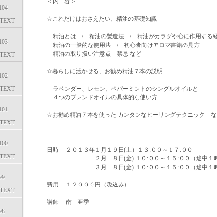
＜内 容＞
04
☆これだけはおさえたい、精油の基礎知識
TEXT
精油とは / 精油の製造法 / 精油がカラダや心に作用する
03
精油の一般的な使用法 / 初心者向けアロマ書籍の見方
精油の取り扱い注意点 禁忌 など
TEXT
☆暮らしに活かせる、お勧め精油７本の説明
02
TEXT
ラベンダー、レモン、ペパーミントのシングルオイルと
４つのブレンドオイルの具体的な使い方
01
☆お勧め精油７本を使った カンタンなヒーリングテクニック な
TEXT
00
日時 ２０１３年１月１９日(土）１３:００～１７:００
TEXT
２月 ８日(金) １０:００～１５:００（途中１時
３月 ８日(金) １０:００～１５:００（途中１時
99
費用 １２０００円（税込み）
TEXT
講師 南 亜季
98