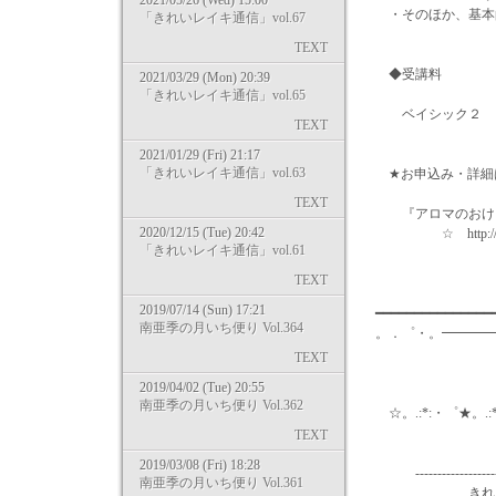
2021/05/26 (Wed) 15:00
・そのほか、基本
「きれいレイキ通信」vol.67
TEXT
◆受講料
2021/03/29 (Mon) 20:39
「きれいレイキ通信」vol.65
ベイシック２ 74,
TEXT
2021/01/29 (Fri) 21:17
「きれいレイキ通信」vol.63
★お申込み・詳細
TEXT
『アロマのおけい
2020/12/15 (Tue) 20:42
☆ http://m-pear
「きれいレイキ通信」vol.61
TEXT
2019/07/14 (Sun) 17:21
━━━━━━━━━━━━━━
南亜季の月いち便り Vol.364
。．゜・。━━━━
TEXT
2019/04/02 (Tue) 20:55
南亜季の月いち便り Vol.362
☆。.:*:・゜★。.:
TEXT
2019/03/08 (Fri) 18:28
-----------------------
南亜季の月いち便り Vol.361
きれいレイキ