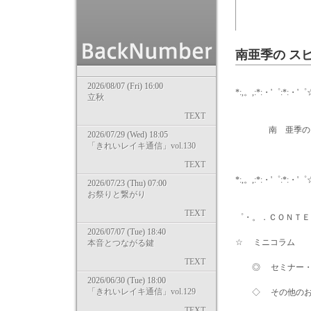
南亜季の ス
2026/08/07 (Fri) 16:00
*:,。,:*:・'゜:*:・'゜
立秋
TEXT
南 亜季の ……
2026/07/29 (Wed) 18:05
「きれいレイキ通信」vol.130
2012/9
TEXT
*:,。,:*:・'゜:*:・'゜
2026/07/23 (Thu) 07:00
お祭りと繋がり
wri
TEXT
゜・。．ＣＯＮＴＥ
2026/07/07 (Tue) 18:40
☆ ミニコラム
本音とつながる鍵
TEXT
◎ セミナー・
2026/06/30 (Tue) 18:00
「きれいレイキ通信」vol.129
◇ その他のお
TEXT