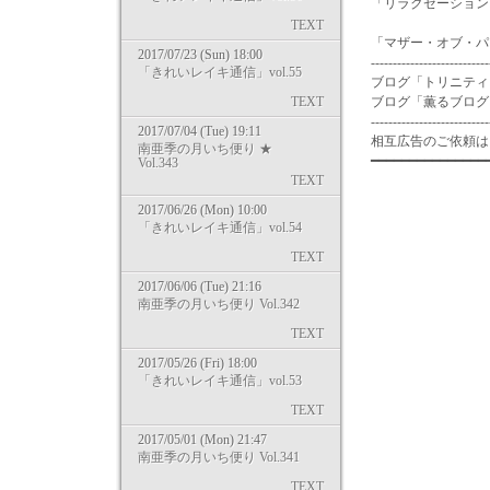
「リラクゼーションス
TEXT
「マザー・オブ・パール
2017/07/23 (Sun) 18:00
---------------------------
「きれいレイキ通信」vol.55
ブログ「トリニティライフ」 
TEXT
ブログ「薫るブログ」 http
---------------------------
2017/07/04 (Tue) 19:11
相互広告のご依頼は in
南亜季の月いち便り ★
━━━━━━━━━━━━━━━
Vol.343
TEXT
2017/06/26 (Mon) 10:00
「きれいレイキ通信」vol.54
TEXT
2017/06/06 (Tue) 21:16
南亜季の月いち便り Vol.342
TEXT
2017/05/26 (Fri) 18:00
「きれいレイキ通信」vol.53
TEXT
2017/05/01 (Mon) 21:47
南亜季の月いち便り Vol.341
TEXT