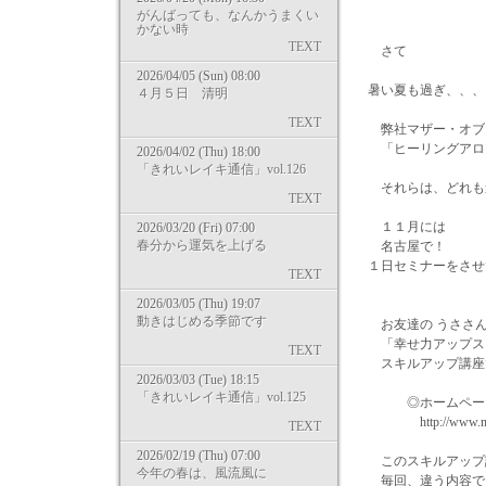
がんばっても、なんかうまくい
かない時
TEXT
さて
2026/04/05 (Sun) 08:00
暑い夏も過ぎ、、、
４月５日 清明
TEXT
弊社マザー・オブ
「ヒーリングアロ
2026/04/02 (Thu) 18:00
「きれいレイキ通信」vol.126
それらは、どれも
TEXT
１１月には
2026/03/20 (Fri) 07:00
春分から運気を上げる
名古屋で！
１日セミナーをさせ
TEXT
2026/03/05 (Thu) 19:07
動きはじめる季節です
お友達の うささん
「幸せ力アップス
TEXT
スキルアップ講座
2026/03/03 (Tue) 18:15
「きれいレイキ通信」vol.125
◎ホームページ
http://www.natural
TEXT
2026/02/19 (Thu) 07:00
このスキルアップ
今年の春は、風流風に
毎回、違う内容で