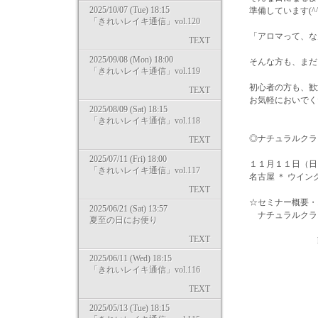
2025/10/07 (Tue) 18:15
準備しています(^^
「きれいレイキ通信」vol.120
「アロマって、な
TEXT
2025/09/08 (Mon) 18:00
そんな方も、まだ
「きれいレイキ通信」vol.119
初心者の方も、歓
TEXT
お気軽においでく
2025/08/09 (Sat) 18:15
「きれいレイキ通信」vol.118
◎ナチュラルクラ
TEXT
2025/07/11 (Fri) 18:00
１１月１１日（日
「きれいレイキ通信」vol.117
名古屋 ＊ ウイン
TEXT
☆セミナー概要・
2025/06/21 (Sat) 13:57
ナチュラルクラス
夏至の日にお便り
TEXT
http://www.nat
2025/06/11 (Wed) 18:15
「きれいレイキ通信」vol.116
TEXT
***
2025/05/13 (Tue) 18:15