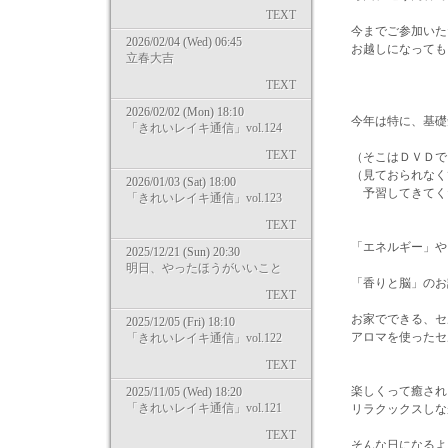
TEXT
今までご参加いた
2026/02/04 (Wed) 06:45
お越しになっても、
立春大吉
TEXT
2026/02/02 (Mon) 18:10
今年は特に、基礎知
「きれいレイキ通信」vol.124
TEXT
（そこはＤＶＤで・・http://
（見ておられなく
2026/01/03 (Sat) 18:00
予習してきてくだ
「きれいレイキ通信」vol.123
TEXT
「エネルギー」や
2025/12/21 (Sun) 20:30
明日、やったほうがいいこと
「香りと脳」のお
TEXT
お家でできる、セ
2025/12/05 (Fri) 18:10
アロマを使ったセ
「きれいレイキ通信」vol.122
TEXT
楽しくって癒され
2025/11/05 (Wed) 18:20
「きれいレイキ通信」vol.121
リラクックスしな
TEXT
そんな日になるよ