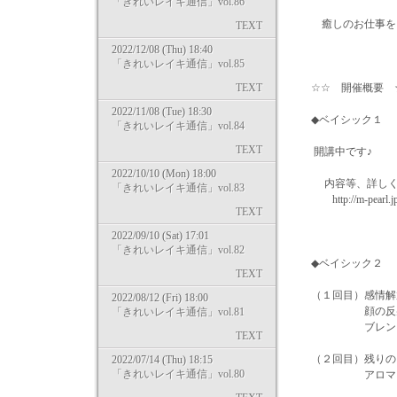
「きれいレイキ通信」vol.86
癒しのお仕事を目
TEXT
2022/12/08 (Thu) 18:40
「きれいレイキ通信」vol.85
TEXT
☆☆ 開催概要 
2022/11/08 (Tue) 18:30
◆ベイシック１ 
「きれいレイキ通信」vol.84
TEXT
開講中です♪
2022/10/10 (Mon) 18:00
内容等、詳しくは
「きれいレイキ通信」vol.83
http://m-pearl.jp/
TEXT
2022/09/10 (Sat) 17:01
「きれいレイキ通信」vol.82
◆ベイシック２ 
TEXT
（１回目）感情解
2022/08/12 (Fri) 18:00
顔の反射区への
「きれいレイキ通信」vol.81
ブレンドオイ
TEXT
（２回目）残りの
2022/07/14 (Thu) 18:15
「きれいレイキ通信」vol.80
アロマを使っ