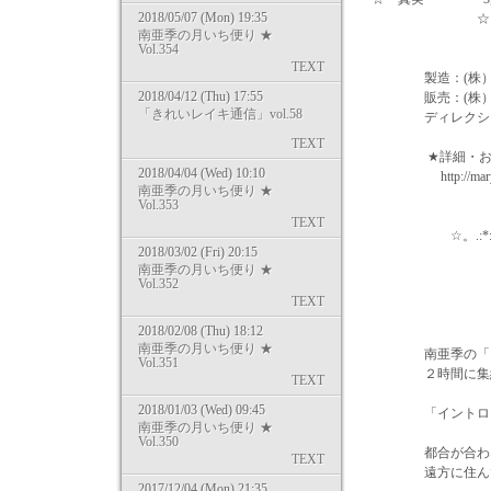
2018/05/07 (Mon) 19:35
☆ 癒やし 
南亜季の月いち便り ★
Vol.354
TEXT
製造：(株）マ
2018/04/12 (Thu) 17:55
販売：(株）Ｋ
「きれいレイキ通信」vol.58
ディレクショ
TEXT
★詳細・お申込
2018/04/04 (Wed) 10:10
http://maryma
南亜季の月いち便り ★
Vol.353
TEXT
☆。.:*:・゜★。.
2018/03/02 (Fri) 20:15
南亜季の月いち便り ★
Vol.352
『 ＤＶＤ 
TEXT
2018/02/08 (Thu) 18:12
南亜季の月いち便り ★
南亜季の「ヒー
Vol.351
２時間に集約さ
TEXT
2018/01/03 (Wed) 09:45
「イントロダク
南亜季の月いち便り ★
Vol.350
都合が合わな
TEXT
遠方に住んで
2017/12/04 (Mon) 21:35