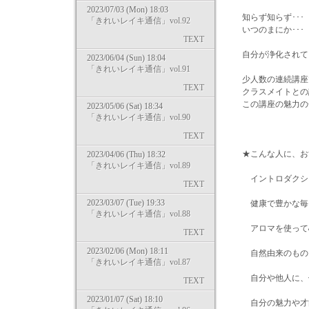
2023/07/03 (Mon) 18:03
知らず知らず･･･
「きれいレイキ通信」vol.92
いつのまにか･･･
TEXT
自分が浄化されて
2023/06/04 (Sun) 18:04
「きれいレイキ通信」vol.91
少人数の連続講座
TEXT
クラスメイトとの
この講座の魅力の
2023/05/06 (Sat) 18:34
「きれいレイキ通信」vol.90
TEXT
★こんな人に、お
2023/04/06 (Thu) 18:32
「きれいレイキ通信」vol.89
イントロダクショ
TEXT
2023/03/07 (Tue) 19:33
健康で豊かな毎
「きれいレイキ通信」vol.88
アロマを使って心
TEXT
2023/02/06 (Mon) 18:11
自然由来のものを
「きれいレイキ通信」vol.87
自分や他人に、
TEXT
2023/01/07 (Sat) 18:10
自分の魅力や才能