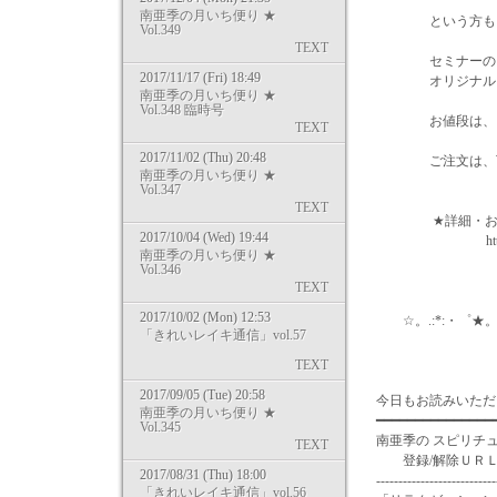
南亜季の月いち便り ★
という方も、ご自
Vol.349
TEXT
セミナーのＤＶ
2017/11/17 (Fri) 18:49
オリジナルブレ
南亜季の月いち便り ★
Vol.348 臨時号
お値段は、１２
TEXT
2017/11/02 (Thu) 20:48
ご注文は、下記ソ
南亜季の月いち便り ★
Vol.347
TEXT
★詳細・お申込
2017/10/04 (Wed) 19:44
http://www.natu
南亜季の月いち便り ★
Vol.346
TEXT
2017/10/02 (Mon) 12:53
☆。.:*:・゜★。.:*
「きれいレイキ通信」vol.57
TEXT
2017/09/05 (Tue) 20:58
今日もお読みいただ
南亜季の月いち便り ★
━━━━━━━━━━━━━━━
Vol.345
南亜季の スピリチ
TEXT
登録/解除ＵＲＬ：https:/
2017/08/31 (Thu) 18:00
---------------------------
「きれいレイキ通信」vol.56