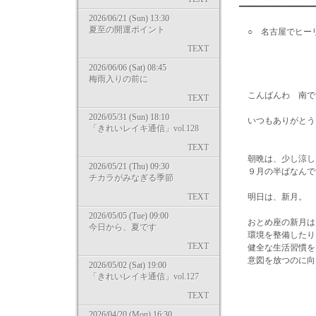
━━━━━━━━━━━━━━
2026/06/21 (Sun) 13:30
夏至の開運ポイント
○ 名古屋でヒー
TEXT
2026/06/06 (Sat) 08:45
梅雨入りの前に
こんばんわ 南で
TEXT
2026/05/31 (Sun) 18:10
いつもありがとう
「きれいレイキ通信」vol.128
TEXT
朝晩は、少し涼し
2026/05/21 (Thu) 09:30
９月の半ばなんで
チカラがみなぎる季節
TEXT
明日は、新月。
2026/05/05 (Tue) 09:00
おとめ座の新月は
今日から、夏です
環境を整備したり
TEXT
健全な生活習慣を
意図を放つのに向い
2026/05/02 (Sat) 19:00
「きれいレイキ通信」vol.127
TEXT
***
2026/04/20 (Mon) 16:30