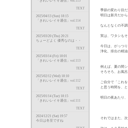
「きれいレイキ通信」vol.115
TEXT
季節の変わり目だ
明日は新月だから
2025/04/13 (Sun) 18:15
「きれいレイキ通信」vol.114
なんとなくの不調
TEXT
実は、ワタシもそう
2025/03/20 (Thu) 20:21
ちょーどよく 優秀なのは・・
今日は、がっつり
TEXT
浄化、排出の精油
2025/03/14 (Fri) 18:01
「きれいレイキ通信」vol.113
例えば、夏の間シ
TEXT
そろそろ、お風呂
2025/02/12 (Wed) 18:10
「きれいレイキ通信」vol.112
ご自分で「これを
と思う時間を、と
TEXT
2025/01/14 (Tue) 18:15
明日の夜あたり、ち
「きれいレイキ通信」vol.111
TEXT
2024/12/21 (Sat) 19:57
それではまた、次
今日は冬至ですね