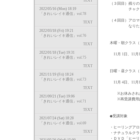
TEXT
（３回目）残りの
2022/05/16 (Mon) 18:19
チャクラマ
「きれいレイキ通信」vol.78
（４回目）アロマ
TEXT
なりたい自分
2022/03/18 (Fri) 19:21
「きれいレイキ通信」vol.76
木曜・朝クラス（10
TEXT
2022/01/18 (Tue) 19:31
11月 1日、11月1
「きれいレイキ通信」vol.75
TEXT
日曜・昼クラス（13
2021/11/19 (Fri) 18:24
「きれいレイキ通信」vol.73
11月 4日、11月1
TEXT
※お休みされた回
2021/09/21 (Tue) 19:06
※再受講費用は
「きれいレイキ通信」vol.71
TEXT
◆受講対象
2021/07/24 (Sat) 18:28
「きれいレイキ通信」vol.69
・ヒーリングアロ
TEXT
・ナチュラルクラ
・ＤＶＤ「ヒーリ