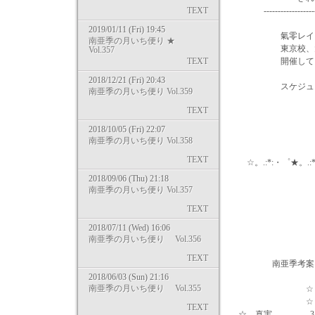
TEXT
-----------------------
2019/01/11 (Fri) 19:45
氣零レイキヒー
南亜季の月いち便り ★
東京校、大阪校
Vol.357
TEXT
開催してい
2018/12/21 (Fri) 20:43
スケジュールそ
南亜季の月いち便り Vol.359
TEXT
⇒ http://k
2018/10/05 (Fri) 22:07
南亜季の月いち便り Vol.358
TEXT
☆。.:*:・゜★。.:*:
2018/09/06 (Thu) 21:18
南亜季の月いち便り Vol.357
◎ おす
TEXT
2018/07/11 (Wed) 16:06
『 ライトエ
南亜季の月いち便り Vol.356
TEXT
南亜季考案・オ
2018/06/03 (Sun) 21:16
南亜季の月いち便り Vol.355
☆ 浄化 3
☆ アバンダン
TEXT
☆ 真実 3,8