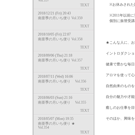
Vol.357
※お休みされた回
TEXT
2018/12/21 (Fri) 20:43
※2011年以前に
南亜季の月いち便り Vol.359
個別に振替受講の
TEXT
2018/10/05 (Fri) 22:07
南亜季の月いち便り Vol.358
★こんな人に、お
TEXT
イントロダクショ
2018/09/06 (Thu) 21:18
南亜季の月いち便り Vol.357
健康で豊かな毎日
TEXT
アロマを使って心
2018/07/11 (Wed) 16:06
南亜季の月いち便り Vol.356
自然由来のものを
TEXT
自分の魅力や才能
2018/06/03 (Sun) 21:16
南亜季の月いち便り Vol.355
癒しのお仕事を目
TEXT
そのほか、興味を
2018/05/07 (Mon) 19:35
南亜季の月いち便り ★
Vol.354
TEXT