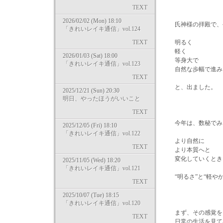
TEXT
2026/02/02 (Mon) 18:10
氏神様の拝殿で、
「きれいレイキ通信」vol.124
TEXT
明るく
軽く
2026/01/03 (Sat) 18:00
等身大で
「きれいレイキ通信」vol.123
自然な歩幅で進み
TEXT
と、出ました。
2025/12/21 (Sun) 20:30
明日、やったほうがいいこと
TEXT
今年は、数秘でみ
2025/12/05 (Fri) 18:10
「きれいレイキ通信」vol.122
より自然に
TEXT
より本質へと
変化していくとき
2025/11/05 (Wed) 18:20
「きれいレイキ通信」vol.121
“明るさ”と“軽や
TEXT
2025/10/07 (Tue) 18:15
「きれいレイキ通信」vol.120
まず、その感覚を
TEXT
日常の生活を見て