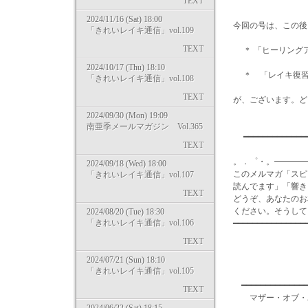
TEXT
2024/11/16 (Sat) 18:00
今回の号は、この後
「きれいレイキ通信」vol.109
TEXT
＊ 「ヒーリング
2024/10/17 (Thu) 18:10
＊ 「レイキ復習
「きれいレイキ通信」vol.108
TEXT
が、ございます。ど
2024/09/30 (Mon) 19:09
南亜季メールマガジン Vol.365
━━━━━━━━━━━━━
TEXT
。．゜・。━━━━
2024/09/18 (Wed) 18:00
このメルマガ「スピ
「きれいレイキ通信」vol.107
読んでます」「響き
TEXT
どうぞ、あなたのお
ください。そうして
2024/08/20 (Tue) 18:30
「きれいレイキ通信」vol.106
━━━━━━━━━━━━━━
TEXT
2024/07/21 (Sun) 18:10
「きれいレイキ通信」vol.105
━━━━━━━━━━━━━━
TEXT
マザー・オブ