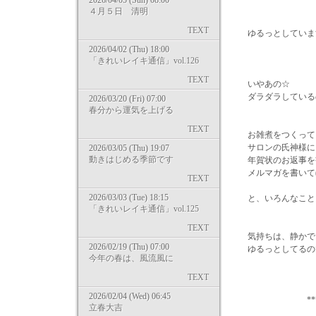
2026/04/05 (Sun) 08:00
４月５日 清明
TEXT
ゆるっとしていま
2026/04/02 (Thu) 18:00
「きれいレイキ通信」vol.126
TEXT
いやあの☆
ダラダラしているの
2026/03/20 (Fri) 07:00
春分から運気を上げる
TEXT
お雑煮をつくって
サロンの氏神様に
2026/03/05 (Thu) 19:07
動きはじめる季節です
年賀状のお返事を
メルマガを書いて
TEXT
2026/03/03 (Tue) 18:15
と、いろんなこと
「きれいレイキ通信」vol.125
TEXT
気持ちは、静かで
2026/02/19 (Thu) 07:00
ゆるっとしてるのです
今年の春は、風流風に
TEXT
2026/02/04 (Wed) 06:45
***
立春大吉