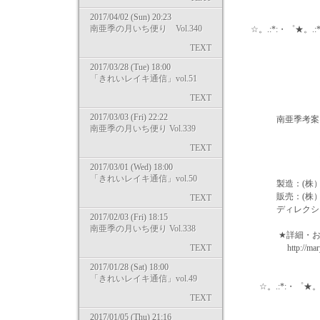
2017/04/02 (Sun) 20:23
南亜季の月いち便り Vol.340
☆。.:*:・゜★。.:*:
TEXT
2017/03/28 (Tue) 18:00
◎ おす
「きれいレイキ通信」vol.51
『 ライトエ
TEXT
2017/03/03 (Fri) 22:22
南亜季考案・オ
南亜季の月いち便り Vol.339
☆ 浄化スプレ
TEXT
☆ アバンダン
2017/03/01 (Wed) 18:00
「きれいレイキ通信」vol.50
製造：(株）マ
販売：(株）Ｋ
TEXT
ディレクショ
2017/02/03 (Fri) 18:15
南亜季の月いち便り Vol.338
★詳細・お申込
TEXT
http://maryma
2017/01/28 (Sat) 18:00
「きれいレイキ通信」vol.49
☆。.:*:・゜★。.:*
TEXT
2017/01/05 (Thu) 21:16