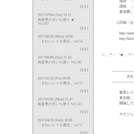
場所 ：氣零レ
講師 ：蓮野
TEXT
参加費：３
2017/07/04 (Tue) 19:11
南亜季の月いち便り ★
☆詳細・お申し
Vol.343
TEXT
http://ameblo.jp
2017/06/26 (Mon) 10:00
http://kirei-reik
「きれいレイキ通信」vol.54
TEXT
☆。.:*:・゜★。.:*:
2017/06/06 (Tue) 21:16
南亜季の月いち便り Vol.342
TEXT
-----------------------
きれいレイキ
2017/05/26 (Fri) 18:00
-----------------------
「きれいレイキ通信」vol.53
TEXT
氣零レイキヒー
東京校、大阪校
2017/05/01 (Mon) 21:47
開催してい
南亜季の月いち便り Vol.341
TEXT
スケジュールそ
2017/04/26 (Wed) 18:00
⇒ http://k
「きれいレイキ通信」vol.52
TEXT