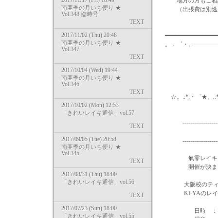
2017/11/17 (Fri) 18:49
地方の方もご相談
南亜季の月いち便り ★
（出張費は別途
Vol.348 臨時号
TEXT
2017/11/02 (Thu) 20:48
━━━━━━━━━━━━━━
南亜季の月いち便り ★
。．゜・。━━━━
Vol.347
TEXT
2017/10/04 (Wed) 19:44
南亜季の月いち便り ★
Vol.346
TEXT
☆。.:*:・゜★。.:
2017/10/02 (Mon) 12:53
「きれいレイキ通信」vol.57
-----------------------
TEXT
レ イ 
2017/09/05 (Tue) 20:58
-----------------------
南亜季の月いち便り ★
Vol.345
氣零レイキヒーリ
TEXT
開催が決まり
2017/08/31 (Thu) 18:00
「きれいレイキ通信」vol.56
大阪校のティーチ
KI-YAのレイ
TEXT
2017/07/23 (Sun) 18:00
日時 ：１月２
「きれいレイキ通信」vol.55