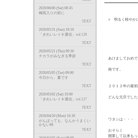
━━━━━━━━━━━━━━
2026/06/06 (Sat) 08:45
梅雨入りの前に
○ 明るく軽やか
TEXT
2026/05/31 (Sun) 18:10
「きれいレイキ通信」vol.128
TEXT
2026/05/21 (Thu) 09:30
チカラがみなぎる季節
あけましておめで
TEXT
南です。
2026/05/05 (Tue) 09:00
今日から、夏です
TEXT
２０１２年の最初の
2026/05/02 (Sat) 19:00
どんな元旦でした
「きれいレイキ通信」vol.127
TEXT
2026/04/20 (Mon) 16:30
ワタシは・・・
がんばっても、なんかうまくい
かない時
TEXT
おそらく
開業して以来もっ