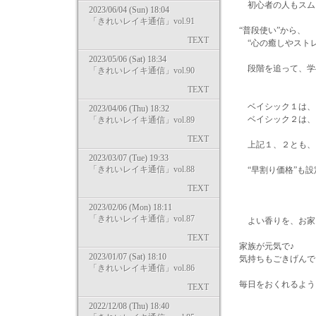
初心者の人もスムー
2023/06/04 (Sun) 18:04
「きれいレイキ通信」vol.91
“普段使い”から、
TEXT
“心の癒しやストレ
2023/05/06 (Sat) 18:34
段階を追って、学
「きれいレイキ通信」vol.90
TEXT
ベイシック１は、
2023/04/06 (Thu) 18:32
ベイシック２は、
「きれいレイキ通信」vol.89
TEXT
上記１、２とも、
2023/03/07 (Tue) 19:33
「きれいレイキ通信」vol.88
“早割り価格”も設定
TEXT
2023/02/06 (Mon) 18:11
「きれいレイキ通信」vol.87
よい香りを、お家
TEXT
家族が元気で♪
2023/01/07 (Sat) 18:10
気持ちもごきげんで
「きれいレイキ通信」vol.86
毎日をおくれるよう
TEXT
2022/12/08 (Thu) 18:40