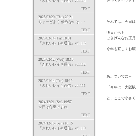
「きれいレイキ通信」vol.114
TEXT
2025/03/20 (Thu) 20:21
それでは、今日は
ちょーどよく 優秀なのは・・
TEXT
明日からも
ごきげんなお正月
2025/03/14 (Fri) 18:01
「きれいレイキ通信」vol.113
今年も宜しくお願
TEXT
2025/02/12 (Wed) 18:10
「きれいレイキ通信」vol.112
TEXT
あ。ついでに～
2025/01/14 (Tue) 18:15
「きれいレイキ通信」vol.111
「今年は、大阪以
TEXT
と、ここで小さく
2024/12/21 (Sat) 19:57
今日は冬至ですね
TEXT
感謝を
2024/12/15 (Sun) 18:15
「きれいレイキ通信」vol.110