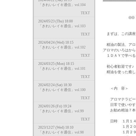
2024/06/22 (Sat) 18:15
━━━━━━━━━━━━━━━
「きれいレイキ通信」vol.104
TEXT
◎◎ ヒーリン
2024/05/23 (Thu) 18:00
「きれいレイキ通信」vol.103
まずは、この講座で
TEXT
2024/04/24 (Wed) 18:15
精油の製法、アロ
「きれいレイキ通信」vol.102
アロマのいろはから
TEXT
１ＤＡＹで学べる
2024/03/25 (Mon) 18:15
初心者歓迎です♪
「きれいレイキ通信」vol.101
精油を使った癒し
TEXT
2024/02/24 (Sat) 18:30
＜内 容＞
「きれいレイキ通信」vol.100
TEXT
アロマテラピーと
日常で使いやすい
2024/01/26 (Fri) 19:24
お勧め精油７本を
「きれいレイキ通信」vol.99
TEXT
日時 １月１４日
１月２０日（金
2023/12/27 (Wed) 18:10
１月２９日（日
「きれいレイキ通信」vol.98