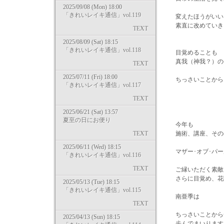
2025/09/08 (Mon) 18:00
「きれいレイキ通信」vol.119
変えたほうがいいな
素直に改めていきま
TEXT
2025/08/09 (Sat) 18:15
「きれいレイキ通信」vol.118
目覚めることも
真我（神我？）の
TEXT
2025/07/11 (Fri) 18:00
ちっさいことから、一
「きれいレイキ通信」vol.117
TEXT
2025/06/21 (Sat) 13:57
夏至の日にお便り
今年も
TEXT
施術、講座、そのほ
2025/06/11 (Wed) 18:15
マザー･オブ･パー
「きれいレイキ通信」vol.116
TEXT
ご縁いただく素敵
さらに目覚め、花
2025/05/13 (Tue) 18:15
「きれいレイキ通信」vol.115
南亜季は
TEXT
ちっさいことから
2025/04/13 (Sun) 18:15
歩んでまいります