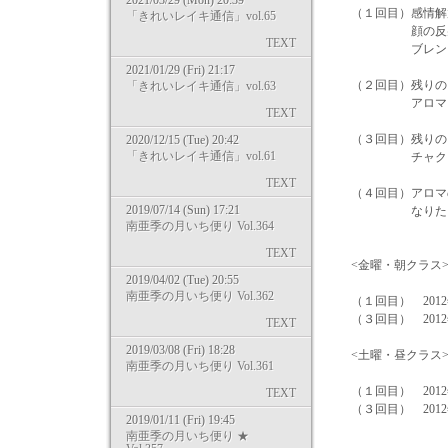
2021/03/29 (Mon) 20:39
（１回目）感情解
「きれいレイキ通信」vol.65
顔の反射区への
TEXT
ブレンドオイ
2021/01/29 (Fri) 21:17
（２回目）残りの
「きれいレイキ通信」vol.63
アロマを使っ
TEXT
（３回目）残りの
2020/12/15 (Tue) 20:42
「きれいレイキ通信」vol.61
チャクラマ
TEXT
（４回目）アロマ
2019/07/14 (Sun) 17:21
なりたい自分
南亜季の月いち便り Vol.364
TEXT
<金曜・朝クラス> 10
2019/04/02 (Tue) 20:55
南亜季の月いち便り Vol.362
（１回目） 2012
（３回目） 2012
TEXT
2019/03/08 (Fri) 18:28
<土曜・昼クラス> 13
南亜季の月いち便り Vol.361
（１回目） 2012
TEXT
（３回目） 2012年
2019/01/11 (Fri) 19:45
南亜季の月いち便り ★