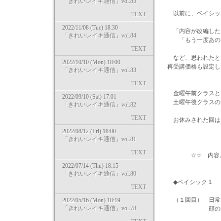
「きれいレイキ通信」vol.85
以前に、ベイシッ
TEXT
2022/11/08 (Tue) 18:30
「内容が改編した
「きれいレイキ通信」vol.84
「もう一度あのワ
TEXT
など、思われたと
2022/10/10 (Mon) 18:00
再受講価格も設定し
「きれいレイキ通信」vol.83
TEXT
金曜午前クラスと
2022/09/10 (Sat) 17:01
土曜午後クラスの
「きれいレイキ通信」vol.82
TEXT
お休みされた回は
2022/08/12 (Fri) 18:00
「きれいレイキ通信」vol.81
TEXT
☆☆ 内容と
2022/07/14 (Thu) 18:15
「きれいレイキ通信」vol.80
◆ベイシック１ 
TEXT
（１回目） 日常
2022/05/16 (Mon) 18:19
「きれいレイキ通信」vol.78
顔の反射区へ