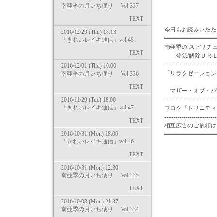
南亜季の月いち便り Vol.337
TEXT
今日もお読みいただ
2016/12/29 (Thu) 18:13
━━━━━━━━━━━━━━━
「きれいレイキ通信」vol.48
南亜季の スピリチ
TEXT
登録/解除ＵＲＬ：https:/
---------------------------
2016/12/01 (Thu) 10:00
「リラクゼーションス
南亜季の月いち便り Vol.336
TEXT
「マザー・オブ・パール」
---------------------------
2016/11/29 (Tue) 18:00
「きれいレイキ通信」vol.47
ブログ「トリニティライフ
---------------------------
TEXT
相互広告のご依頼は in
2016/10/31 (Mon) 18:00
━━━━━━━━━━━━━━━
「きれいレイキ通信」vol.46
TEXT
2016/10/31 (Mon) 12:30
南亜季の月いち便り Vol.335
TEXT
2016/10/03 (Mon) 21:37
南亜季の月いち便り Vol.334