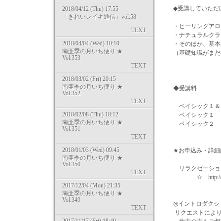
◆受講していただ
2018/04/12 (Thu) 17:55
「きれいレイキ通信」vol.58
・ヒーリングアロ
TEXT
・ナチュラルクラ
2018/04/04 (Wed) 10:10
・そのほか、基本
南亜季の月いち便り ★
（基礎知識がまだ
Vol.353
TEXT
2018/03/02 (Fri) 20:15
南亜季の月いち便り ★
◆受講料
Vol.352
TEXT
ベイシック１＆２セッ
2018/02/08 (Thu) 18:12
ベイシック１ 63
南亜季の月いち便り ★
ベイシック２ 74
Vol.351
TEXT
2018/01/03 (Wed) 09:45
★お申込み・詳細
南亜季の月いち便り ★
Vol.350
リラクゼーションス
TEXT
☆ http://www.ki
2017/12/04 (Mon) 21:35
南亜季の月いち便り ★
Vol.349
◎イントロダクシ
TEXT
リクエストにより