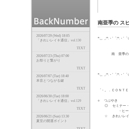
南亜季の ス
2026/07/29 (Wed) 18:05
*:,。,:*:・'゜:*:・'゜
「きれいレイキ通信」vol.130
TEXT
南 亜季の ……
2026/07/23 (Thu) 07:00
お祭りと繋がり
2012/1
TEXT
*:,。,:*:・'゜:*:・'゜
2026/07/07 (Tue) 18:40
本音とつながる鍵
wri
TEXT
゜・。．ＣＯＮＴＥ
2026/06/30 (Tue) 18:00
○ つぶやき
「きれいレイキ通信」vol.129
◎ セミナー・講
TEXT
・ヒーリングア
☆ きれいレ
2026/06/21 (Sun) 13:30
夏至の開運ポイント
TEXT