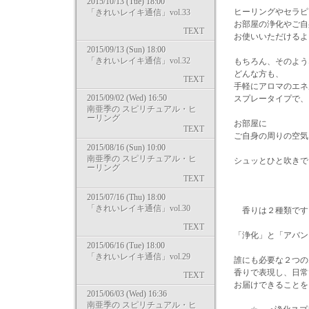
2015/10/13 (Tue) 18:00
ヒーリングやセラピ
「きれいレイキ通信」vol.33
お部屋の浄化やご自
TEXT
お使いいただけるよ
2015/09/13 (Sun) 18:00
「きれいレイキ通信」vol.32
もちろん、そのよう
どんな方も、
TEXT
手軽にアロマのエネ
2015/09/02 (Wed) 16:50
スプレータイプで、
南亜季の スピリチュアル・ヒ
ーリング
お部屋に
TEXT
ご自身の周りの空気
2015/08/16 (Sun) 10:00
南亜季の スピリチュアル・ヒ
シュッとひと吹きで、
ーリング
TEXT
2015/07/16 (Thu) 18:00
「きれいレイキ通信」vol.30
香りは２種類です
TEXT
「浄化」と「アバン
2015/06/16 (Tue) 18:00
「きれいレイキ通信」vol.29
誰にも必要な２つの
香りで表現し、日常
TEXT
お届けできることを
2015/06/03 (Wed) 16:36
南亜季の スピリチュアル・ヒ