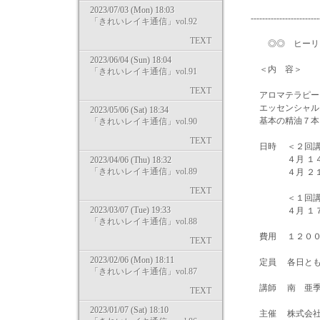
2023/07/03 (Mon) 18:03
--------------------------
「きれいレイキ通信」vol.92
TEXT
◎◎ ヒーリング
2023/06/04 (Sun) 18:04
＜内 容＞
「きれいレイキ通信」vol.91
TEXT
アロマテラピーと
エッセンシャルオ
2023/05/06 (Sat) 18:34
基本の精油７本を
「きれいレイキ通信」vol.90
TEXT
日時 ＜２回講
４月 １４日（
2023/04/06 (Thu) 18:32
「きれいレイキ通信」vol.89
４月 ２１日 (
TEXT
＜１回講
2023/03/07 (Tue) 19:33
４月 １７日（
「きれいレイキ通信」vol.88
費用 １２００
TEXT
2023/02/06 (Mon) 18:11
定員 各日とも
「きれいレイキ通信」vol.87
講師 南 亜
TEXT
2023/01/07 (Sat) 18:10
主催 株式会社マ