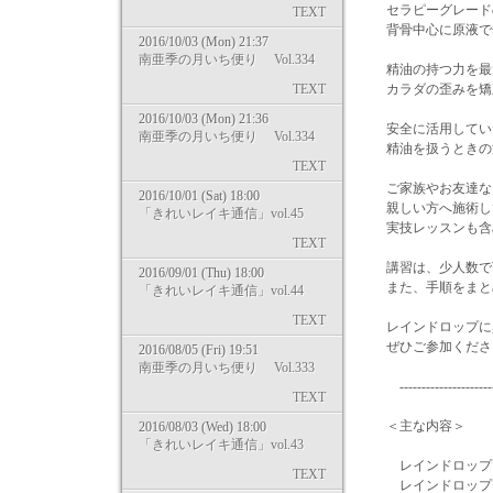
セラピーグレード
TEXT
背骨中心に原液で
2016/10/03 (Mon) 21:37
南亜季の月いち便り Vol.334
精油の持つ力を最
TEXT
カラダの歪みを矯
2016/10/03 (Mon) 21:36
安全に活用してい
南亜季の月いち便り Vol.334
精油を扱うときの
TEXT
ご家族やお友達な
2016/10/01 (Sat) 18:00
親しい方へ施術し
「きれいレイキ通信」vol.45
実技レッスンも含
TEXT
講習は、少人数で
2016/09/01 (Thu) 18:00
また、手順をまと
「きれいレイキ通信」vol.44
TEXT
レインドロップに
ぜひご参加ください(
2016/08/05 (Fri) 19:51
南亜季の月いち便り Vol.333
------------------------
TEXT
＜主な内容＞
2016/08/03 (Wed) 18:00
「きれいレイキ通信」vol.43
レインドロップで
TEXT
レインドロップテ