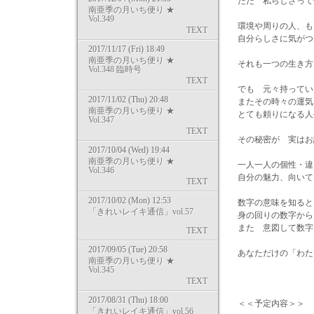
ただ 私らしさって
南亜季の月いち便り ★
Vol.349
環境や周りの人、も
TEXT
自分らしさに気がつ
2017/11/17 (Fri) 18:49
南亜季の月いち便り ★
それも一つの生き方
Vol.348 臨時号
TEXT
でも 元々持ってい
2017/11/02 (Thu) 20:48
またその時々の運気
南亜季の月いち便り ★
とても頼りになる人
Vol.347
TEXT
その秘密が 実はお
2017/10/04 (Wed) 19:44
南亜季の月いち便り ★
一人一人の個性・違
Vol.346
自分の魅力、向いて
TEXT
2017/10/02 (Mon) 12:53
数字の意味を知る
「きれいレイキ通信」vol.57
身の回りの数字から
また 意図して数字
TEXT
2017/09/05 (Tue) 20:58
あなただけの「わた
南亜季の月いち便り ★
Vol.345
TEXT
2017/08/31 (Thu) 18:00
＜＜予定内容＞＞
「きれいレイキ通信」vol.56