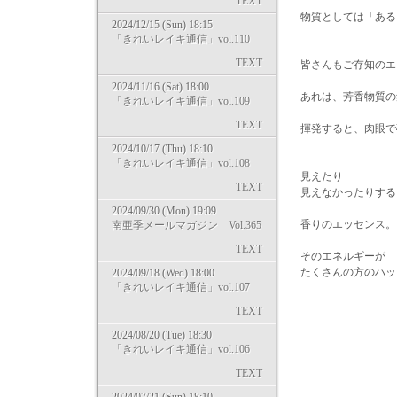
TEXT
物質としては「ある
2024/12/15 (Sun) 18:15
「きれいレイキ通信」vol.110
TEXT
皆さんもご存知のエ
2024/11/16 (Sat) 18:00
あれは、芳香物質の集
「きれいレイキ通信」vol.109
TEXT
揮発すると、肉眼で
2024/10/17 (Thu) 18:10
「きれいレイキ通信」vol.108
見えたり
TEXT
見えなかったりする
2024/09/30 (Mon) 19:09
香りのエッセンス。
南亜季メールマガジン Vol.365
TEXT
そのエネルギーが
たくさんの方のハ
2024/09/18 (Wed) 18:00
「きれいレイキ通信」vol.107
TEXT
2024/08/20 (Tue) 18:30
感謝を
「きれいレイキ通信」vol.106
TEXT