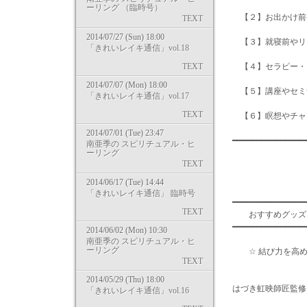
ーリング （臨時号）
【２】お出かけ前
TEXT
2014/07/27 (Sun) 18:00
【３】就寝前やリ
「きれいレイキ通信」vol.18
TEXT
【４】セラピー・
2014/07/07 (Mon) 18:00
【５】講座やセミ
「きれいレイキ通信」vol.17
TEXT
【６】瞑想やチャ
2014/07/01 (Tue) 23:47
━━━━━━━━━━━━━━
南亜季の スピリチュアル・ヒ
ーリング
TEXT
2014/06/17 (Tue) 14:44
「きれいレイキ通信」 臨時号
━━━━━━━━━━━━━━━
TEXT
おすすめグッ
━━━━━━━━━━━━━━
2014/06/02 (Mon) 10:30
南亜季の スピリチュアル・ヒ
ーリング
☆ 結び力を高め
TEXT
2014/05/29 (Thu) 18:00
はづき虹映師匠監修
「きれいレイキ通信」vol.16