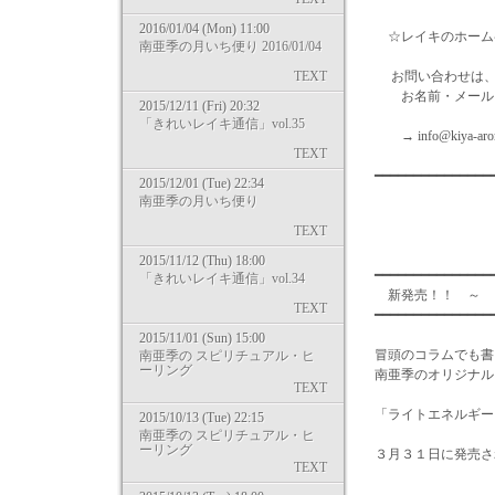
2016/01/04 (Mon) 11:00
☆レイキのホームページはこち
南亜季の月いち便り 2016/01/04
TEXT
お問い合わせは、
お名前・メールア
2015/12/11 (Fri) 20:32
「きれいレイキ通信」vol.35
→ info@kiya-ar
TEXT
━━━━━━━━━━━━━━
2015/12/01 (Tue) 22:34
南亜季の月いち便り
TEXT
2015/11/12 (Thu) 18:00
━━━━━━━━━━━━━━━
「きれいレイキ通信」vol.34
新発売！！ 
TEXT
━━━━━━━━━━━━━━
2015/11/01 (Sun) 15:00
冒頭のコラムでも書
南亜季の スピリチュアル・ヒ
ーリング
南亜季のオリジナル
TEXT
「ライトエネルギー
2015/10/13 (Tue) 22:15
南亜季の スピリチュアル・ヒ
ーリング
３月３１日に発売さ
TEXT