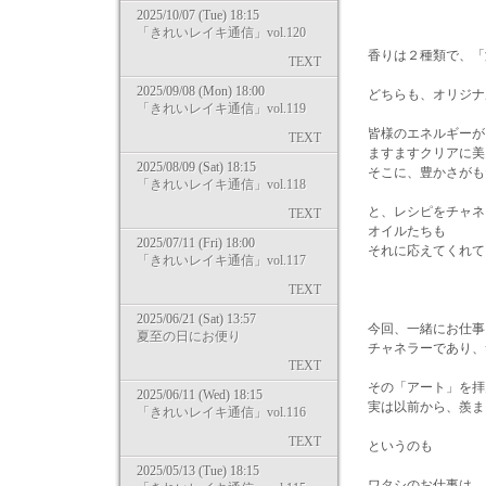
2025/10/07 (Tue) 18:15
「きれいレイキ通信」vol.120
香りは２種類で、「
TEXT
2025/09/08 (Mon) 18:00
どちらも、オリジナ
「きれいレイキ通信」vol.119
皆様のエネルギーが
TEXT
ますますクリアに美
2025/08/09 (Sat) 18:15
そこに、豊かさがも
「きれいレイキ通信」vol.118
と、レシピをチャネ
TEXT
オイルたちも
2025/07/11 (Fri) 18:00
それに応えてくれて
「きれいレイキ通信」vol.117
TEXT
2025/06/21 (Sat) 13:57
今回、一緒にお仕事
夏至の日にお便り
チャネラーであり、
TEXT
その「アート」を拝
2025/06/11 (Wed) 18:15
実は以前から、羨ま
「きれいレイキ通信」vol.116
TEXT
というのも
2025/05/13 (Tue) 18:15
ワタシのお仕事は