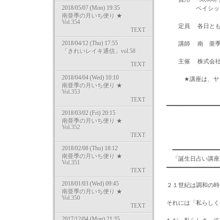
2018/05/07 (Mon) 19:35
ベイシック１：40
南亜季の月いち便り ★
Vol.354
定員 各日とも
TEXT
2018/04/12 (Thu) 17:55
講師 南 亜
「きれいレイキ通信」vol.58
主催 株式会社マ
TEXT
2018/04/04 (Wed) 10:10
★講座は、ヤング
南亜季の月いち便り ★
Vol.353
TEXT
━━━━━━━━━━━━━━
2018/03/02 (Fri) 20:15
南亜季の月いち便り ★
Vol.352
TEXT
2018/02/08 (Thu) 18:12
━━━━━━━━━━━━━━
南亜季の月いち便り ★
「誕生日占い
Vol.351
━━━━━━━━━━━━━━
TEXT
2018/01/03 (Wed) 09:45
２１世紀は調和の時
南亜季の月いち便り ★
Vol.350
それには「私らしく
TEXT
2017/12/04 (Mon) 21:35