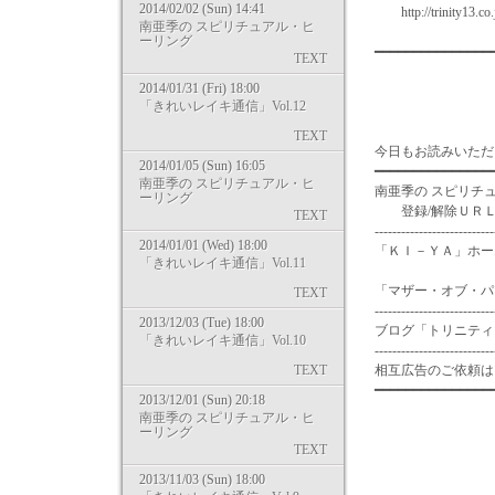
2014/02/02 (Sun) 14:41
http://trinity13.co.j
南亜季の スピリチュアル・ヒ
ーリング
━━━━━━━━━━━━━━
TEXT
2014/01/31 (Fri) 18:00
「きれいレイキ通信」Vol.12
TEXT
今日もお読みいただ
2014/01/05 (Sun) 16:05
━━━━━━━━━━━━━━━
南亜季の スピリチュアル・ヒ
南亜季の スピリチ
ーリング
登録/解除ＵＲＬ：https:/
TEXT
---------------------------
2014/01/01 (Wed) 18:00
「ＫＩ－ＹＡ」ホームペー
「きれいレイキ通信」Vol.11
http://w
「マザー・オブ・パール」ホ
TEXT
---------------------------
2013/12/03 (Tue) 18:00
ブログ「トリニティライフ
「きれいレイキ通信」Vol.10
---------------------------
TEXT
相互広告のご依頼は in
━━━━━━━━━━━━━━━
2013/12/01 (Sun) 20:18
南亜季の スピリチュアル・ヒ
ーリング
TEXT
2013/11/03 (Sun) 18:00