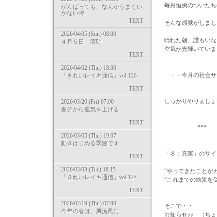
毎月恒例のついたち
がんばっても、なんかうまくい
かない時
TEXT
そんな感覚がしまし
2026/04/05 (Sun) 08:00
晴れた朝、誰もいな
４月５日 清明
空気が光輝いていま
TEXT
2026/04/02 (Thu) 18:00
・・今月の社会サ
「きれいレイキ通信」vol.126
TEXT
しっかりやりましょね
2026/03/20 (Fri) 07:00
春分から運気を上げる
TEXT
*** *
2026/03/05 (Thu) 19:07
動きはじめる季節です
「８：充実」のサイ
TEXT
2026/03/03 (Tue) 18:15
“やってきたことが
「きれいレイキ通信」vol.125
“これまでの結果を
TEXT
2026/02/19 (Thu) 07:00
そこで・・
今年の春は、風流風に
お知らせ♪♪ （ちょ