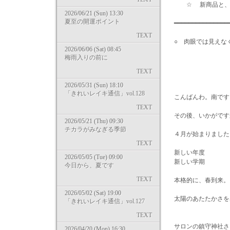
☆ 新商品と、
2026/06/21 (Sun) 13:30
夏至の開運ポイント
━━━━━━━━━━━━━━
TEXT
○ 肉眼では見えな
2026/06/06 (Sat) 08:45
梅雨入りの前に
TEXT
2026/05/31 (Sun) 18:10
「きれいレイキ通信」vol.128
こんばんわ。南です
TEXT
その後、いかがです
2026/05/21 (Thu) 09:30
チカラがみなぎる季節
４月が始まりました
TEXT
新しい年度
2026/05/05 (Tue) 09:00
新しい学期
今日から、夏です
TEXT
本格的に、春到来。
2026/05/02 (Sat) 19:00
太陽のあたたかさを
「きれいレイキ通信」vol.127
TEXT
サロンの鎮守神社さ
2026/04/20 (Mon) 16:30