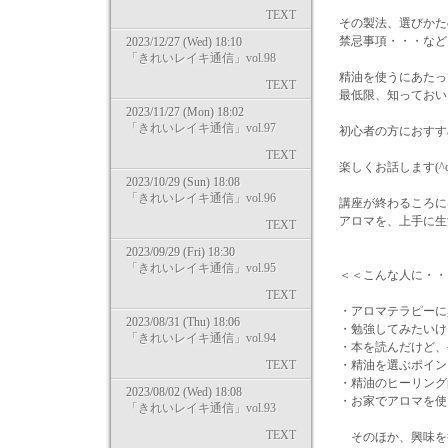
TEXT
その製法、選びかた
禁忌事項・・・など
2023/12/27 (Wed) 18:10
「きれいレイキ通信」vol.98
精油を使うにあたっ
TEXT
最低限、知っておい
2023/11/27 (Mon) 18:02
「きれいレイキ通信」vol.97
初心者の方におすす
TEXT
楽しくお話します(^o
2023/10/29 (Sun) 18:08
「きれいレイキ通信」vol.96
講座が終わるころに
アロマを、上手に生
TEXT
2023/09/29 (Fri) 18:30
「きれいレイキ通信」vol.95
＜＜こんな人に・・
TEXT
・アロマテラピーに
2023/08/31 (Thu) 18:06
・勉強してみたいけ
「きれいレイキ通信」vol.94
・本を読んだけど、
TEXT
・精油を選ぶポイン
・精油のヒーリング
2023/08/02 (Wed) 18:08
・お家でアロマを使
「きれいレイキ通信」vol.93
TEXT
そのほか、興味を