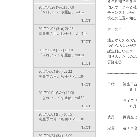
９年周期で見るラ
個人サイクルと社
2017/04/26 (Wed) 18:00
「きれいレイキ通信」vol.52
チャンスをつかむ
現在の位置を知る
TEXT
2017/04/02 (Sun) 20:23
☆その２
南亜季の月いち便り Vol.340
過去から知る大切
TEXT
今からあなたが進
2017/03/28 (Tue) 18:00
誕生日占いとライ
「きれいレイキ通信」vol.51
周りの人たちの流
質疑応答
TEXT
2017/03/03 (Fri) 22:22
-------------------------
南亜季の月いち便り Vol.339
日時 ： 誕生日
TEXT
５月２４日・
2017/03/01 (Wed) 18:00
「きれいレイキ通信」vol.50
ライフサイク
TEXT
６月１４日・
2017/02/03 (Fri) 18:15
費用 ： 両講座
南亜季の月いち便り Vol.338
TEXT
定員 ： 各１０
2017/01/28 (Sat) 18:00