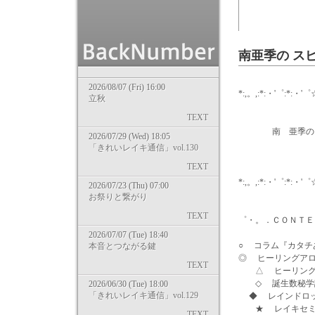
南亜季の ス
2026/08/07 (Fri) 16:00
*:,。,:*:・'゜:*:・'゜
立秋
TEXT
南 亜季の ……
2026/07/29 (Wed) 18:05
「きれいレイキ通信」vol.130
2011/0
TEXT
*:,。,:*:・'゜:*:・'゜
2026/07/23 (Thu) 07:00
お祭りと繋がり
wri
TEXT
゜・。．ＣＯＮＴＥ
2026/07/07 (Tue) 18:40
○ コラム『カタチ
本音とつながる鍵
◎ ヒーリングアロ
TEXT
△ ヒーリングア
◇ 誕生数秘学講
2026/06/30 (Tue) 18:00
「きれいレイキ通信」vol.129
◆ レインドロッ
★ レイキセミナ
TEXT