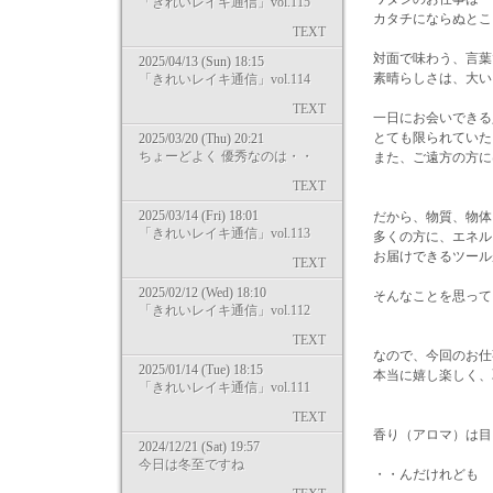
「きれいレイキ通信」vol.115
カタチにならぬとこ
TEXT
対面で味わう、言葉
2025/04/13 (Sun) 18:15
素晴らしさは、大い
「きれいレイキ通信」vol.114
TEXT
一日にお会いできる
とても限られていた
2025/03/20 (Thu) 20:21
ちょーどよく 優秀なのは・・
また、ご遠方の方に
TEXT
2025/03/14 (Fri) 18:01
だから、物質、物体
「きれいレイキ通信」vol.113
多くの方に、エネル
お届けできるツール
TEXT
2025/02/12 (Wed) 18:10
そんなことを思って
「きれいレイキ通信」vol.112
TEXT
なので、今回のお仕
2025/01/14 (Tue) 18:15
本当に嬉し楽しく、
「きれいレイキ通信」vol.111
TEXT
香り（アロマ）は目
2024/12/21 (Sat) 19:57
今日は冬至ですね
・・んだけれども