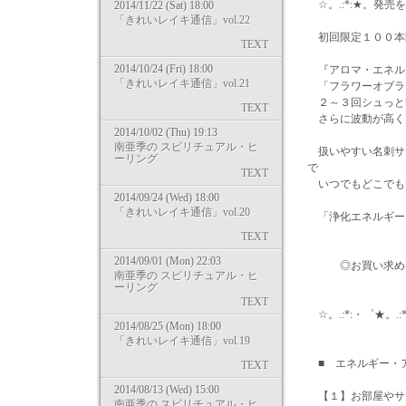
☆。.:*:★。発売を
2014/11/22 (Sat) 18:00
「きれいレイキ通信」vol.22
初回限定１００本
TEXT
2014/10/24 (Fri) 18:00
『アロマ・エネル
「きれいレイキ通信」vol.21
「フラワーオブラ
２～３回シュっと
TEXT
さらに波動が高く
2014/10/02 (Thu) 19:13
南亜季の スピリチュアル・ヒ
扱いやすい名刺サ
ーリング
で
TEXT
いつでもどこでも
2014/09/24 (Wed) 18:00
「きれいレイキ通信」vol.20
「浄化エネルギー
TEXT
2014/09/01 (Mon) 22:03
◎お買い求めは・
南亜季の スピリチュアル・ヒ
http://mary
ーリング
TEXT
☆。.:*:・゜★。.:*:
2014/08/25 (Mon) 18:00
「きれいレイキ通信」vol.19
■ エネルギー・
TEXT
2014/08/13 (Wed) 15:00
【１】お部屋やサ
南亜季の スピリチュアル・ヒ