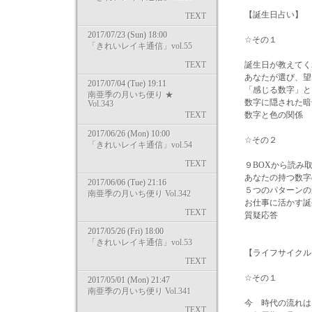
【誕生日占い】 
TEXT
2017/07/23 (Sun) 18:00
☆その１
「きれいレイキ通信」vol.55
TEXT
誕生日が教えてく
あなたが選び、望
2017/07/04 (Tue) 19:11
「感じる数字」と
南亜季の月いち便り ★
数字に隠された暗
Vol.343
TEXT
数字と色の関係
2017/06/26 (Mon) 10:00
☆その２
「きれいレイキ通信」vol.54
TEXT
９BOXから読み
あなたの持つ数字
2017/06/06 (Tue) 21:16
５つのパターンの
南亜季の月いち便り Vol.342
お仕事に活かす誕
TEXT
質疑
2017/05/26 (Fri) 18:00
「きれいレイキ通信」vol.53
【ライフサイクル
TEXT
☆その１
2017/05/01 (Mon) 21:47
南亜季の月いち便り Vol.341
今 時代の流れは
TEXT