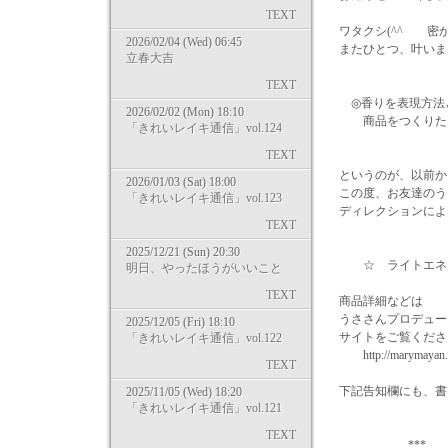
TEXT
ワタクシ(^^ゞ 
2026/02/04 (Wed) 06:45
またひとつ、叶いま
立春大吉
TEXT
◎香りを表現方法
2026/02/02 (Mon) 18:10
商品をつくりた
「きれいレイキ通信」vol.124
TEXT
というのが、以前か
2026/01/03 (Sat) 18:00
この度、お友達のう
「きれいレイキ通信」vol.123
ディレクションによ
TEXT
2025/12/21 (Sun) 20:30
☆ ライトエネル
明日、やったほうがいいこと
TEXT
商品詳細などは
うささんプロデュー
2025/12/05 (Fri) 18:10
サイトをご覧くださ
「きれいレイキ通信」vol.122
http://marymayan.ne
TEXT
下記告知欄にも、書
2025/11/05 (Wed) 18:20
「きれいレイキ通信」vol.121
TEXT
*** *