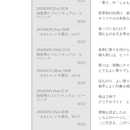
TEXT
「香り」や「じゅも
2014/05/02 (Fri) 20:30
世界初の仕掛け、楽
南亜季の スピリチュアル・ヒ
ーリング
オリジナルの名刺入
TEXT
使っているだけで、
2014/04/29 (Tue) 18:00
望むものを引き寄せ
「きれいレイキ通信」vol.15
TEXT
名刺に香りを付けら
2014/04/02 (Wed) 22:21
南亜季の スピリチュアル・ヒ
個人的には、ヒット
ーリング
TEXT
香りは、実際にテイ
とてもよい香りでし
2014/03/31 (Mon) 18:00
「きれいレイキ通信」vol.14
ほんのり、よい香り
TEXT
相手によい印象を残せ
2014/03/01 (Sat) 22:51
南亜季のスピリチュアル・ヒー
色は２色で
リング
クリアホワイト と
TEXT
2014/03/01 (Sat) 18:00
実物も見ましたが、
「きれいレイキ通信」Vol.13
こちらのページに、
（ご注文も、このペ
TEXT