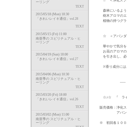
☆ ＜浄化スプ
ーリング
TEXT
森林にいるような
2015/05/18 (Mon) 18:30
樹木アロマのエネ
「きれいレイキ通信」vol.28
植物の持つ
TEXT
2015/05/15 (Fri) 11:00
☆ ＜アバンダン
南亜季の スピリチュアル・ヒ
ーリング
華やかで気分を高
TEXT
お花のアロマのエ
2015/04/19 (Sun) 18:00
を引き出し、必要
「きれいレイキ通信」vol.27
TEXT
※香り成分には、
2015/04/06 (Mon) 10:30
南亜季の スピリチュアル・ヒ
----- -
ーリング
TEXT
2015/03/20 (Fri) 18:00
☆♪☆ 『 ライ
「きれいレイキ通信」vol.26
TEXT
販売価格：浄化スプ
アバンダンススプ
2015/03/02 (Mon) 11:00
南亜季の スピリチュアル・ヒ
ーリング
※ 初回各１００