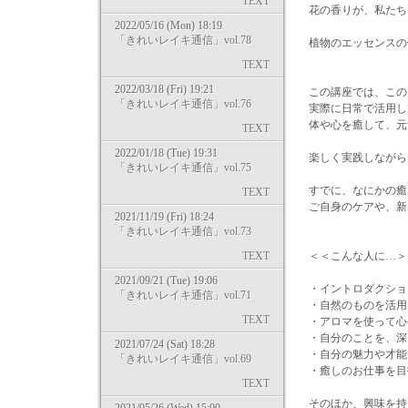
TEXT
花の香りが、私たち
2022/05/16 (Mon) 18:19
「きれいレイキ通信」vol.78
植物のエッセンスの
TEXT
2022/03/18 (Fri) 19:21
この講座では、この
「きれいレイキ通信」vol.76
実際に日常で活用し
体や心を癒して、元
TEXT
2022/01/18 (Tue) 19:31
楽しく実践しながら
「きれいレイキ通信」vol.75
すでに、なにかの癒
TEXT
ご自身のケアや、新
2021/11/19 (Fri) 18:24
「きれいレイキ通信」vol.73
TEXT
＜＜こんな人に…＞
2021/09/21 (Tue) 19:06
・イントロダクショ
「きれいレイキ通信」vol.71
・自然のものを活用
TEXT
・アロマを使って心
・自分のことを、深
2021/07/24 (Sat) 18:28
・自分の魅力や才能
「きれいレイキ通信」vol.69
・癒しのお仕事を目
TEXT
そのほか、興味を持