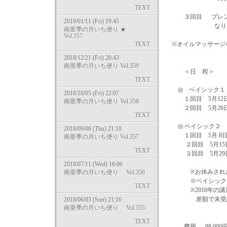
TEXT
３回目 ブレン
2019/01/11 (Fri) 19:45
なりたい自分
南亜季の月いち便り ★
Vol.357
TEXT
※オイルマッサージ
2018/12/21 (Fri) 20:43
南亜季の月いち便り Vol.359
＜日 程＞
TEXT
◎ ベイシック１
2018/10/05 (Fri) 22:07
１回目 5月12日(木)
南亜季の月いち便り Vol.358
２回目 5月26日(木)
TEXT
◎ ベイシック２
2018/09/06 (Thu) 21:18
１回目 5月 8日(日) 10
南亜季の月いち便り Vol.357
２回目 5月15日(日) 1
TEXT
３回目 5月29日(日) 1
2018/07/11 (Wed) 16:06
※お休みされた
南亜季の月いち便り Vol.356
※ベイシック２
TEXT
※2010年の講
差額で未受講の
2018/06/03 (Sun) 21:16
南亜季の月いち便り Vol.355
TEXT
費用 98,000