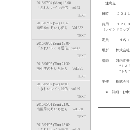
2016/07/04 (Mon) 18:00
注意点
「きれいレイキ通信」vol.42
日時 ： ２０１１年
TEXT
2016/07/02 (Sat) 17:37
費用 ： １２０
南亜季の月いち便り Vol.332
（レインドロップ用
TEXT
定員 ： ４名（
2016/06/05 (Sun) 18:00
「きれいレイキ通信」vol.41
場所 ：株式会社
TEXT
講師 ：河内直美
2016/06/02 (Thu) 21:30
*ＩＡＰＡ認
南亜季の月いち便り Vol.331
*トリニティセ
TEXT
主催 ：株式会社
2016/05/07 (Sat) 18:00
「きれいレイキ通信」vol.40
★ 詳細・お申込みは htt
TEXT
2016/05/01 (Sun) 21:02
━━━━━━━━━━━━━━
南亜季の月いち便り Vol.330
TEXT
2016/04/07 (Thu) 18:00
「きれいレイキ通信」vol.39