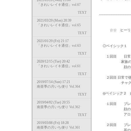
2021/05/26 (Wed) 15:00
「きれいレイキ通信」vol.67
TEXT
---------------------------
2021/03/29 (Mon) 20:39
「きれいレイキ通信」vol.65
☆☆ ヒーリング
TEXT
2021/01/29 (Fri) 21:17
「きれいレイキ通信」vol.63
◎ベイシック１ 
TEXT
１回目 日常で使
2020/12/15 (Tue) 20:42
家族のため
「きれいレイキ通信」vol.61
顔の反射区を使
TEXT
２回目 日常で使
2019/07/14 (Sun) 17:21
チャクラマ
南亜季の月いち便り Vol.364
◎ベイシック２ 
TEXT
2019/04/02 (Tue) 20:55
１回目 ブレン
南亜季の月いち便り Vol.362
顔の反射区を使
アロマを使
TEXT
2019/03/08 (Fri) 18:28
２回目 ブレン
南亜季の月いち便り Vol.361
耳の反射区を