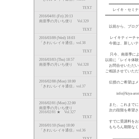
━━━━━━━━━━━━━━
TEXT
レイキ・セ
━━━━━━━━━━━━━━
2016/04/01 (Fri) 20:13
南亜季の月いち便り Vol.329
以前から、ブログ
TEXT
レイキティーチャ
2016/03/09 (Wed) 18:03
「きれいレイキ通信」vol.38
今後は、新しいテ
TEXT
只今、南亜季によ
2016/03/03 (Thu) 18:57
以前に「レイキ体験
南亜季の月いち便り Vol.328
お問合せいただい
ご相談させていただ
TEXT
2016/02/08 (Mon) 18:00
伝授のご希望はメ
「きれいレイキ通信」vol.37
info@kiya-aro
TEXT
2016/02/01 (Mon) 22:00
また、これまでに
南亜季の月いち便り
次の段階を希望さ
2016/02/01 ★ Vol.327
TEXT
すでに受講料をお
2016/01/10 (Sun) 18:00
もちろん期限なく
「きれいレイキ通信」vol.36
------------------------
TEXT