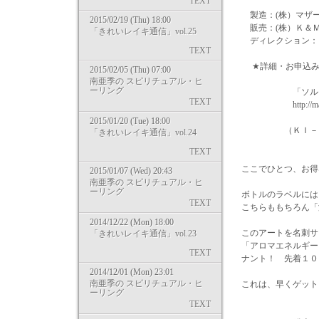
TEXT
製造：(株）マザ
2015/02/19 (Thu) 18:00
販売：(株）Ｋ＆
「きれいレイキ通信」vol.25
ディレクション：
TEXT
★詳細・お申込み
2015/02/05 (Thu) 07:00
南亜季の スピリチュアル・ヒ
ーリング
「ソルシエスタ
TEXT
http://marymaya
2015/01/20 (Tue) 18:00
（ＫＩ－ＹＡでも
「きれいレイキ通信」vol.24
TEXT
ここでひとつ、お得な
2015/01/07 (Wed) 20:43
南亜季の スピリチュアル・ヒ
ーリング
ボトルのラベルには
TEXT
こちらももちろん「
2014/12/22 (Mon) 18:00
このアートを名刺サ
「きれいレイキ通信」vol.23
「アロマエネルギー
TEXT
ナント！ 先着１０
2014/12/01 (Mon) 23:01
南亜季の スピリチュアル・ヒ
これは、早くゲット
ーリング
TEXT