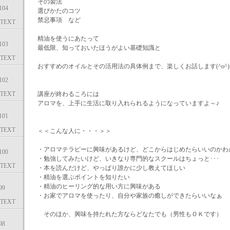
その製法
04
選びかたのコツ
禁忌事項 など
TEXT
精油を使うにあたって
03
最低限、知っておいたほうがよい基礎知識と
TEXT
おすすめのオイルとその活用法の具体例まで、楽しくお話します(^o^)
02
TEXT
講座が終わるころには
アロマを、上手に生活に取り入れられるようになっていますよ～♪
01
TEXT
＜＜こんな人に・・・＞＞
・アロマテラピーに興味があるけど、どこからはじめたらいいのかわ
00
・勉強してみたいけど、いきなり専門的なスクールはちょっと･･･
TEXT
・本を読んだけど、やっぱり誰かに少し教えてほしい
・精油を選ぶポイントを知りたい
・精油のヒーリング的な用い方に興味がある
99
・お家でアロマを使ったり、自分や家族の癒しができたらいいなぁ
TEXT
そのほか、興味を持たれた方ならどなたでも（男性もＯＫです）
98