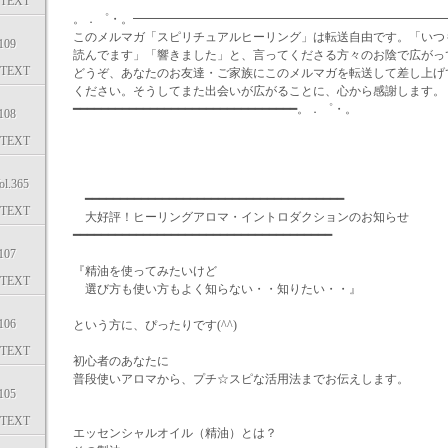
TEXT
。．゜・。━━━━━━━━━━━━━━━━━━━━━━━━━━
このメルマガ「スピリチュアルヒーリング」は転送自由です。「いつ
09
読んでます」「響きました」と、言ってくださる方々のお陰で広がっ
TEXT
どうぞ、あなたのお友達・ご家族にこのメルマガを転送して差し上げ
ください。そうしてまた出会いが広がることに、心から感謝します。
━━━━━━━━━━━━━━━━━━━━━━━━━━━━━━━━。．゜・。
08
TEXT
.365
━━━━━━━━━━━━━━━━━━━━━━━━━━━━━━━━━━━━━
TEXT
大好評！ヒーリングアロマ・イントロダクションのお
━━━━━━━━━━━━━━━━━━━━━━━━━━━━━━━━━━━━━
07
『精油を使ってみたいけど
TEXT
選び方も使い方もよく知らない・・知りたい・・』
06
という方に、ぴったりです(^^)
TEXT
初心者のあなたに
普段使いアロマから、プチ☆スピな活用法までお伝えします。
05
TEXT
エッセンシャルオイル（精油）とは？