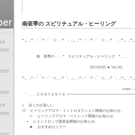
南亜季の スピリチュアル・ヒーリング
*:,。,:*:・'゜:*:・'゜☆。,:*゜。,:,。,:*:・'゜:*:・'゜☆。,:*゜。,:*:,。,:*:,
30
TEXT
南 亜季の ……* スピリチュアル・ヒーリング *……
2011/02/02 ★ Vol.242
TEXT
*:,。,:*:・'゜:*:・'゜☆。,:*゜。,:,。,:*:・'゜:*:・'゜☆。,:*゜。,:*:,。,:*:,
writer：aki mi
TEXT
゜・。．ＣＯＮＴＥＮＴＳ ━━━━━━━━━━━━━━━━━━
○ 歩くのが楽しい
29
◎ ヒーリングアロマ・イントロダクション開催のお知らせ。
TEXT
☆ ヒーリングアロマ・ベイシック開催のお知らせ。
○ レインドロップ講習会開催のお知らせ。
★ おすすめセミナー
TEXT