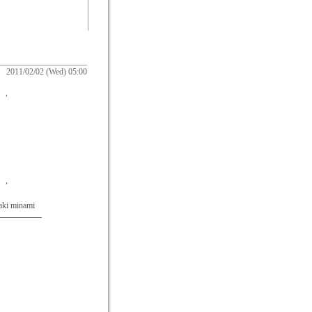
2011/02/02 (Wed) 05:00
。,
。,
nami
━━━━━━