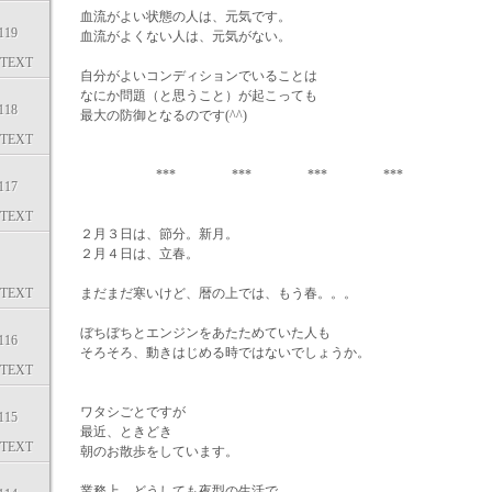
血流がよい状態の人は、元気です。
19
血流がよくない人は、元気がない。
TEXT
自分がよいコンディションでいることは
なにか問題（と思うこと）が起こっても
18
最大の防御となるのです(^^)
TEXT
*** *** *** ***
17
TEXT
２月３日は、節分。新月。
２月４日は、立春。
TEXT
まだまだ寒いけど、暦の上では、もう春。。。
ぼちぼちとエンジンをあたためていた人も
16
そろそろ、動きはじめる時ではないでしょうか。
TEXT
ワタシごとですが
15
最近、ときどき
TEXT
朝のお散歩をしています。
業務上、どうしても夜型の生活で