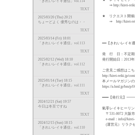
「きれいレイキ通信」vol.114
⇒ http://kirei-reiki.
TEXT
★ リクエスト開
2025/03/20 (Thu) 20:21
⇒ http://kirei-reiki
ちょーどよく 優秀なのは・・
TEXT
2025/03/14 (Fri) 18:01
「きれいレイキ通信」vol.113
━━【きれいレイキ
TEXT
発 行 日：不定期
2025/02/12 (Wed) 18:10
発行開始日：2013年
「きれいレイキ通信」vol.112
ご意見ご感想はこち
TEXT
http://kirei-reiki.jp/con
2025/01/14 (Tue) 18:15
本メールマガジンの
「きれいレイキ通信」vol.111
https://a.hml.jp/bm/p/
TEXT
━━━【発行元】━
2024/12/21 (Sat) 19:57
今日は冬至ですね
氣零レイキヒーリングスクール
〒531-0072 大阪
TEXT
e-mail：info@kirei-re
2024/12/15 (Sun) 18:15
(運営元）リラクゼ
「きれいレイキ通信」vol.110