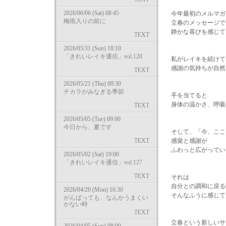
2026/06/06 (Sat) 08:45
今年最初のメルマガ
梅雨入りの前に
立春のメッセージで
静かな喜びを感じて
TEXT
2026/05/31 (Sun) 18:10
「きれいレイキ通信」vol.128
私がレイキを続けて
感謝の気持ちが自然
TEXT
2026/05/21 (Thu) 09:30
チカラがみなぎる季節
手を当てると
身体の温かさ、呼吸
TEXT
2026/05/05 (Tue) 09:00
今日から、夏です
そして、「今、ここ
TEXT
感覚と感謝が
ふわっと広がってい
2026/05/02 (Sat) 19:00
「きれいレイキ通信」vol.127
TEXT
それは
自分との調和に戻る
2026/04/20 (Mon) 16:30
そんなふうに感じて
がんばっても、なんかうまくい
かない時
TEXT
立春という新しいサ