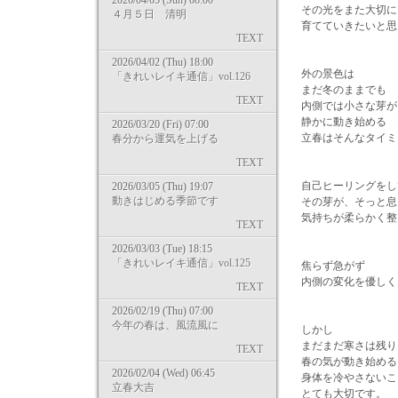
2026/04/05 (Sun) 08:00
その光をまた大切に
４月５日 清明
育てていきたいと思
TEXT
2026/04/02 (Thu) 18:00
外の景色は
「きれいレイキ通信」vol.126
まだ冬のままでも
TEXT
内側では小さな芽が
静かに動き始める
2026/03/20 (Fri) 07:00
立春はそんなタイミ
春分から運気を上げる
TEXT
自己ヒーリングをし
2026/03/05 (Thu) 19:07
動きはじめる季節です
その芽が、そっと息
気持ちが柔らかく整
TEXT
2026/03/03 (Tue) 18:15
「きれいレイキ通信」vol.125
焦らず急がず
内側の変化を優しく
TEXT
2026/02/19 (Thu) 07:00
今年の春は、風流風に
しかし
まだまだ寒さは残り
TEXT
春の気が動き始める
2026/02/04 (Wed) 06:45
身体を冷やさないこ
立春大吉
とても大切です。