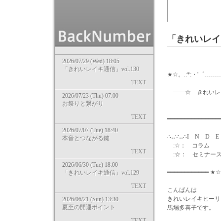
「きれいレイキ
2026/07/29 (Wed) 18:05
「きれいレイキ通信」vol.130
★☆。.:*:・'゜………
TEXT
━━☆ きれいレイキ通信
2026/07/23 (Thu) 07:00
お祭りと繋がり
気零レ
TEXT
━━━━━━━━━━━━━
2026/07/07 (Tue) 18:40
∴‥∵‥∴I N D E
本音とつながる鍵
:☆： コラム
TEXT
:☆： セミナー
2026/06/30 (Tue) 18:00
━━━━━━━━━━━━ ★☆
「きれいレイキ通信」vol.129
TEXT
こんばんは
きれいレイキヒーリ
2026/06/21 (Sun) 13:30
夏至の開運ポイント
馬場多喜子です。
TEXT