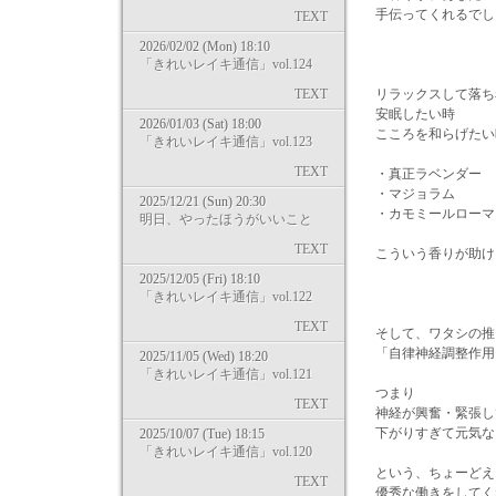
手伝ってくれるでし
TEXT
2026/02/02 (Mon) 18:10
「きれいレイキ通信」vol.124
TEXT
リラックスして落ち
安眠したい時
2026/01/03 (Sat) 18:00
こころを和らげたい
「きれいレイキ通信」vol.123
TEXT
・真正ラベンダー
・マジョラム
2025/12/21 (Sun) 20:30
・カモミールローマ
明日、やったほうがいいこと
TEXT
こういう香りが助け
2025/12/05 (Fri) 18:10
「きれいレイキ通信」vol.122
TEXT
そして、ワタシの推
「自律神経調整作用
2025/11/05 (Wed) 18:20
「きれいレイキ通信」vol.121
つまり
TEXT
神経が興奮・緊張し
下がりすぎて元気な
2025/10/07 (Tue) 18:15
「きれいレイキ通信」vol.120
という、ちょーどえ
TEXT
優秀な働きをしてく