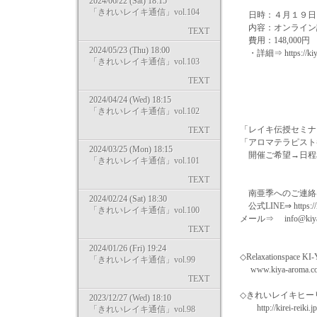
2024/06/22 (Sat) 18:15
「きれいレイキ通信」vol.104
日時：４月１９日
内容：オンライン
TEXT
費用：148,000円
2024/05/23 (Thu) 18:00
・詳細⇒ https://kiya-
「きれいレイキ通信」vol.103
TEXT
2024/04/24 (Wed) 18:15
「きれいレイキ通信」vol.102
「レイキ伝授セミナ
TEXT
「アロマテラピスト
2024/03/25 (Mon) 18:15
開催ご希望→日程
「きれいレイキ通信」vol.101
TEXT
南亜季へのご連絡
2024/02/24 (Sat) 18:30
公式LINE⇒ https://l
「きれいレイキ通信」vol.100
メール⇒ info@kiya-
TEXT
2024/01/26 (Fri) 19:24
◇Relaxationspace KI
「きれいレイキ通信」vol.99
www.kiya-aroma.c
TEXT
◇きれいレイキヒー
2023/12/27 (Wed) 18:10
http://kirei-reiki.jp
「きれいレイキ通信」vol.98