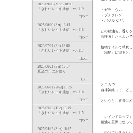
2025/09/08 (Mon) 18:00
「きれいレイキ通信」vol.119
・ゼラニウム
・プチグレン
TEXT
・バジル など。
2025/08/09 (Sat) 18:15
「きれいレイキ通信」vol.118
どの精油も、香りを
深呼吸したらよいで
TEXT
2025/07/11 (Fri) 18:00
植物オイルで希釈し
「きれいレイキ通信」vol.117
「鳩尾」に塗ると、
TEXT
2025/06/21 (Sat) 13:57
夏至の日にお便り
TEXT
ところで
2025/06/11 (Wed) 18:15
自律神経って、どこ
「きれいレイキ通信」vol.116
TEXT
というと、背骨に沿
2025/05/13 (Tue) 18:15
「きれいレイキ通信」vol.115
「レインドロップ」
TEXT
精油を贅沢に使って
2025/04/13 (Sun) 18:15
「受けているうちに