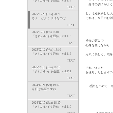
「きれいレイキ通信」vol.114
身体の調子がよく
TEXT
という経験をした人
2025/03/20 (Thu) 20:21
それは、今日のお話
ちょーどよく 優秀なのは・・
TEXT
2025/03/14 (Fri) 18:01
「きれいレイキ通信」vol.113
植物の恵みで
TEXT
心身を整えながら
2025/02/12 (Wed) 18:10
「きれいレイキ通信」vol.112
元気に美しく、歳を
TEXT
2025/01/14 (Tue) 18:15
それではまた
「きれいレイキ通信」vol.111
お便りいたします(^^
TEXT
2024/12/21 (Sat) 19:57
感謝をこめて 南
今日は冬至ですね
TEXT
2024/12/15 (Sun) 18:15
「きれいレイキ通信」vol.110