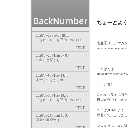
ちょーどよく
2026/07/29 (Wed) 18:05
「きれいレイキ通信」vol.130
南亜季メールマガジン 
TEXT
～～～～～～～～～
2026/07/23 (Thu) 07:00
お祭りと繋がり
TEXT
こんばんは
Relaxationspace
2026/07/07 (Tue) 18:40
本音とつながる鍵
今日は春分
TEXT
これから夏至に向か
2026/06/30 (Tue) 18:00
日脚が伸びていきま
「きれいレイキ通信」vol.129
TEXT
昨日は真冬のように
厚着して出かけまし
2026/06/21 (Sun) 13:30
夏至の開運ポイント
明日からは、また暖
TEXT