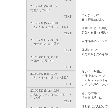
2026/06/06 (Sat) 08:45
梅雨入りの前に
こんなふうに
TEXT
春は寒暖差があり
2026/05/31 (Sun) 18:10
「きれいレイキ通信」vol.128
進学、転勤、転属な
緊張する日々が続い
TEXT
2026/05/21 (Thu) 09:30
自律神経のバランス
チカラがみなぎる季節
体調を崩したり
TEXT
気分の浮き沈みを感
2026/05/05 (Tue) 09:00
今日から、夏です
TEXT
なので、今日は
2026/05/02 (Sat) 19:00
自律神経のバランス
「きれいレイキ通信」vol.127
エッセンシャルオイ
TEXT
いくつか紹介したい
2026/04/20 (Mon) 16:30
あ、その前に
がんばっても、なんかうまくい
かない時
「自律神経」は
TEXT
活動的にがんばって