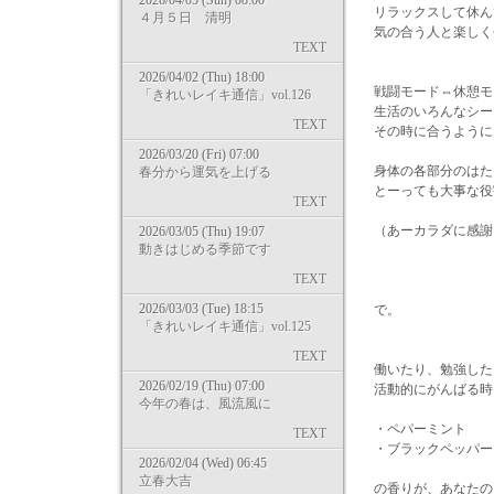
2026/04/05 (Sun) 08:00
リラックスして休ん
４月５日 清明
気の合う人と楽しく
TEXT
2026/04/02 (Thu) 18:00
戦闘モード⇔休憩モ
「きれいレイキ通信」vol.126
生活のいろんなシー
TEXT
その時に合うように
2026/03/20 (Fri) 07:00
身体の各部分のはた
春分から運気を上げる
とーっても大事な役
TEXT
（あーカラダに感謝
2026/03/05 (Thu) 19:07
動きはじめる季節です
TEXT
2026/03/03 (Tue) 18:15
で。
「きれいレイキ通信」vol.125
TEXT
働いたり、勉強した
2026/02/19 (Thu) 07:00
活動的にがんばる時
今年の春は、風流風に
・ペパーミント
TEXT
・ブラックペッパー
2026/02/04 (Wed) 06:45
立春大吉
の香りが、あなたの