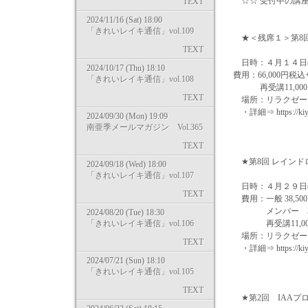
☆☆ 受付中の講
TEXT
2024/11/16 (Sat) 18:00
「きれいレイキ通信」vol.109
★＜残席１＞第8回
TEXT
日時：４月１４日(月)
2024/10/17 (Thu) 18:10
費用：66,000円税込
「きれいレイキ通信」vol.108
再受講11,000
TEXT
場所：リラクゼーシ
・詳細⇒ https://kiya-
2024/09/30 (Mon) 19:09
南亜季メールマガジン Vol.365
TEXT
★第8回 レインド
2024/09/18 (Wed) 18:00
「きれいレイキ通信」vol.107
日時：４月２９日(火祝
TEXT
費用：一般 38,50
メンバー 36,
2024/08/20 (Tue) 18:30
「きれいレイキ通信」vol.106
再受講11,00
場所：リラクゼーシ
TEXT
・詳細⇒ https://kiya-
2024/07/21 (Sun) 18:10
「きれいレイキ通信」vol.105
TEXT
★第2回 IAAプ