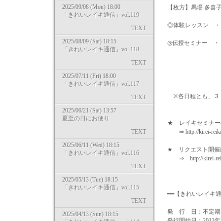
2025/09/08 (Mon) 18:00
【枚方】馬場 多喜
「きれいレイキ通信」vol.119
◎体験レッスン ・・ 2/
TEXT
2025/08/09 (Sat) 18:15
◎伝授セミナー ・・ レベ
「きれいレイキ通信」vol.118
レベル1＆2 3
レベル1＆2 3
TEXT
2025/07/11 (Fri) 18:00
「きれいレイキ通信」vol.117
※各日程とも、３
TEXT
2025/06/21 (Sat) 13:57
夏至の日にお便り
★ レイキセミナー
TEXT
⇒ http://kirei-reiki.
2025/06/11 (Wed) 18:15
★ リクエスト開
「きれいレイキ通信」vol.116
⇒ http://kirei-reiki
TEXT
2025/05/13 (Tue) 18:15
「きれいレイキ通信」vol.115
━━【きれいレイキ
TEXT
発 行 日：不定期
2025/04/13 (Sun) 18:15
発行開始日：2013年