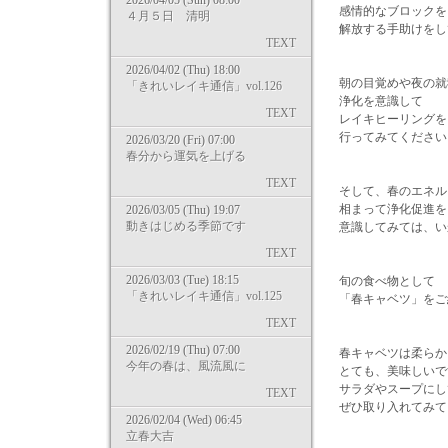
2026/04/05 (Sun) 08:00
感情的なブロックを
４月５日 清明
解放する手助けをし
TEXT
2026/04/02 (Thu) 18:00
朝の目覚めや夜の就
「きれいレイキ通信」vol.126
浄化を意識して
TEXT
レイキヒーリングを
行ってみてください
2026/03/20 (Fri) 07:00
春分から運気を上げる
TEXT
そして、春のエネル
相まって浄化促進を
2026/03/05 (Thu) 19:07
動きはじめる季節です
意識してみては、い
TEXT
2026/03/03 (Tue) 18:15
旬の食べ物として
「きれいレイキ通信」vol.125
「春キャベツ」をご
TEXT
2026/02/19 (Thu) 07:00
春キャベツは柔らか
今年の春は、風流風に
とても、美味しいで
サラダやスープにし
TEXT
ぜひ取り入れてみて
2026/02/04 (Wed) 06:45
立春大吉