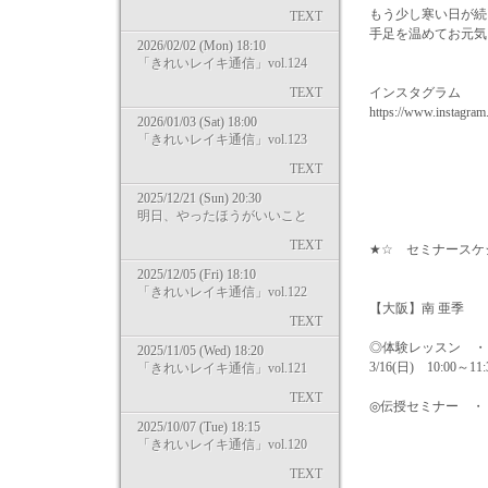
もう少し寒い日が続
TEXT
手足を温めてお元気
2026/02/02 (Mon) 18:10
「きれいレイキ通信」vol.124
TEXT
インスタグラム
https://www.instagram
2026/01/03 (Sat) 18:00
「きれいレイキ通信」vol.123
TEXT
2025/12/21 (Sun) 20:30
明日、やったほうがいいこと
TEXT
★☆ セミナースケ
2025/12/05 (Fri) 18:10
「きれいレイキ通信」vol.122
【大阪】南 亜季
TEXT
◎体験レッスン ・・ 2/
2025/11/05 (Wed) 18:20
3/16(日) 10:00～11:
「きれいレイキ通信」vol.121
TEXT
◎伝授セミナー ・・ レ
レベル1＆2 3
2025/10/07 (Tue) 18:15
「きれいレイキ通信」vol.120
レベル1＆2 3
TEXT