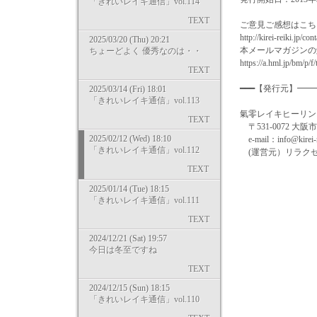
「きれいレイキ通信」vol.114
TEXT
ご意見ご感想はこち
http://kirei-reiki.jp/con
2025/03/20 (Thu) 20:21
本メールマガジンの
ちょーどよく 優秀なのは・・
https://a.hml.jp/bm/p/
TEXT
━━━【発行元】━
2025/03/14 (Fri) 18:01
「きれいレイキ通信」vol.113
氣零レイキヒーリングスクール
TEXT
〒531-0072 大阪
2025/02/12 (Wed) 18:10
e-mail：info@kirei-re
「きれいレイキ通信」vol.112
(運営元）リラクゼ
TEXT
2025/01/14 (Tue) 18:15
「きれいレイキ通信」vol.111
TEXT
2024/12/21 (Sat) 19:57
今日は冬至ですね
TEXT
2024/12/15 (Sun) 18:15
「きれいレイキ通信」vol.110