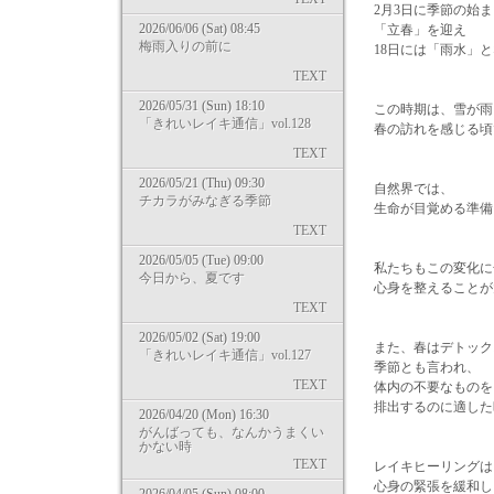
2月3日に季節の始
2026/06/06 (Sat) 08:45
「立春」を迎え
梅雨入りの前に
18日には「雨水」
TEXT
2026/05/31 (Sun) 18:10
この時期は、雪が雨
「きれいレイキ通信」vol.128
春の訪れを感じる頃
TEXT
2026/05/21 (Thu) 09:30
自然界では、
チカラがみなぎる季節
生命が目覚める準備
TEXT
2026/05/05 (Tue) 09:00
私たちもこの変化に
今日から、夏です
心身を整えることが
TEXT
2026/05/02 (Sat) 19:00
また、春はデトック
「きれいレイキ通信」vol.127
季節とも言われ、
TEXT
体内の不要なものを
排出するのに適した
2026/04/20 (Mon) 16:30
がんばっても、なんかうまくい
かない時
TEXT
レイキヒーリングは
心身の緊張を緩和し