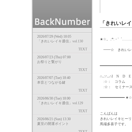
「きれいレイキ
2026/07/29 (Wed) 18:05
★☆。.:*:・'゜………
「きれいレイキ通信」vol.130
TEXT
━━☆ きれいレイキ通信
2026/07/23 (Thu) 07:00
気零レ
お祭りと繋がり
━━━━━━━━━━━━━
TEXT
∴‥∵‥∴I N D E
2026/07/07 (Tue) 18:40
:☆： コラム
本音とつながる鍵
:☆： セミナー
TEXT
━━━━━━━━━━━━ ★☆
2026/06/30 (Tue) 18:00
「きれいレイキ通信」vol.129
TEXT
こんばんは
きれいレイキヒーリ
2026/06/21 (Sun) 13:30
夏至の開運ポイント
馬場多喜子です。
TEXT