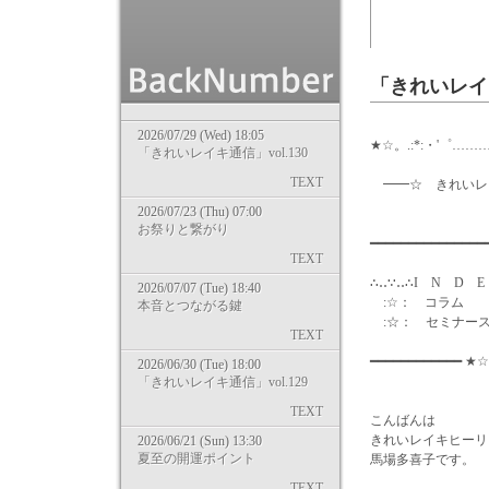
「きれいレイキ
2026/07/29 (Wed) 18:05
★☆。.:*:・'゜………
「きれいレイキ通信」vol.130
TEXT
━━☆ きれいレイキ通信
2026/07/23 (Thu) 07:00
気零レ
お祭りと繋がり
━━━━━━━━━━━━━
TEXT
∴‥∵‥∴I N D E
2026/07/07 (Tue) 18:40
:☆： コラム
本音とつながる鍵
:☆： セミナー
TEXT
━━━━━━━━━━━━ ★☆
2026/06/30 (Tue) 18:00
「きれいレイキ通信」vol.129
TEXT
こんばんは
きれいレイキヒーリ
2026/06/21 (Sun) 13:30
夏至の開運ポイント
馬場多喜子です。
TEXT