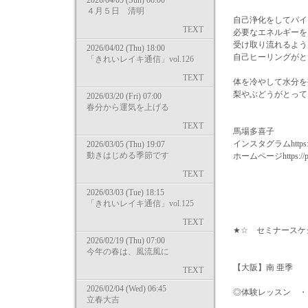
2026/04/05 (Sun) 08:00
４月５日 清明
自己浄化をしてパイ
TEXT
必要なエネルギーを
受け取り流れるよう
2026/04/02 (Thu) 18:00
自己ヒーリングがと
「きれいレイキ通信」vol.126
TEXT
体を冷やして水分を
梨やぶどうがとっても
2026/03/20 (Fri) 07:00
春分から運気を上げる
TEXT
馬場多喜子
インスタグラムhttps://ww
2026/03/05 (Thu) 19:07
動きはじめる季節です
ホームページhttps://pri
TEXT
2026/03/03 (Tue) 18:15
「きれいレイキ通信」vol.125
TEXT
★☆ セミナースケ
2026/02/19 (Thu) 07:00
今年の春は、風流風に
【大阪】南 亜季
TEXT
2026/02/04 (Wed) 06:45
◎体験レッスン ・・ 8/
立春大吉
9/10(火) 