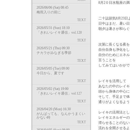
8月2０日水瓶座の
2026/06/06 (Sat) 08:45
梅雨入りの前に
二十誌節気8月23
TEXT
日中はまだ、暑い日
2026/05/31 (Sun) 18:10
朝夕は暑さが和らぐ
「きれいレイキ通信」vol.128
TEXT
次第に長くなる夜を
2026/05/21 (Thu) 09:30
自分自身も浄化をし
チカラがみなぎる季節
自分のためにエネル
言うことを
TEXT
してみてはいかがで
2026/05/05 (Tue) 09:00
今日から、夏です
TEXT
レイキを活用して
あなたの中のレイキ
2026/05/02 (Sat) 19:00
頭から身体の中心に
「きれいレイキ通信」vol.127
そして、手足まで体
TEXT
通りがよくなるよう
2026/04/20 (Mon) 16:30
レイキの活用法とし
がんばっても、なんかうまくい
かない時
レイキエネルギーの
TEXT
滞らせることのない
流れを全開させるよ