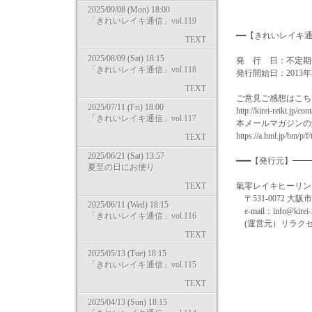
2025/09/08 (Mon) 18:00
「きれいレイキ通信」vol.119
━━【きれいレイキ
TEXT
2025/08/09 (Sat) 18:15
発 行 日：不定期
「きれいレイキ通信」vol.118
発行開始日：2013年
TEXT
ご意見ご感想はこち
2025/07/11 (Fri) 18:00
http://kirei-reiki.jp/con
「きれいレイキ通信」vol.117
本メールマガジンの
https://a.hml.jp/bm/p/
TEXT
2025/06/21 (Sat) 13:57
━━━【発行元】━
夏至の日にお便り
TEXT
氣零レイキヒーリングスクール
〒531-0072 大阪
2025/06/11 (Wed) 18:15
e-mail：info@kirei-re
「きれいレイキ通信」vol.116
(運営元）リラクゼ
TEXT
2025/05/13 (Tue) 18:15
「きれいレイキ通信」vol.115
TEXT
2025/04/13 (Sun) 18:15