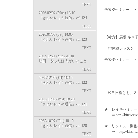
TEXT
◎伝授セミナー ・・ レベ
2026/02/02 (Mon) 18:10
レベル1＆2 9
「きれいレイキ通信」vol.124
レベル1＆2 10
TEXT
2026/01/03 (Sat) 18:00
【枚方】馬場 多喜
「きれいレイキ通信」vol.123
TEXT
◎体験レッスン ・・ 9
2025/12/21 (Sun) 20:30
◎伝授セミナー ・・ レベ
明日、やったほうがいいこと
レベル1＆2 9
TEXT
レベル1＆2 9
2025/12/05 (Fri) 18:10
「きれいレイキ通信」vol.122
TEXT
※各日程とも、３
2025/11/05 (Wed) 18:20
「きれいレイキ通信」vol.121
★ レイキセミナー
TEXT
⇒ http://kirei-reiki.
2025/10/07 (Tue) 18:15
「きれいレイキ通信」vol.120
★ リクエスト開
⇒ http://kirei-reiki
TEXT