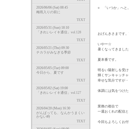
2026/06/06 (Sat) 08:45
○ 「いつか」へと
梅雨入りの前に
TEXT
2026/05/31 (Sun) 18:10
「きれいレイキ通信」vol.128
おげんきさまです。南
TEXT
いやー☆
2026/05/21 (Thu) 09:30
暑くなってきました
チカラがみなぎる季節
夏本番です。
TEXT
2026/05/05 (Tue) 09:00
明るい陽射しを受け
今日から、夏です
輝くサンキャッチャ
TEXT
幸せな気分ですが・
2026/05/02 (Sat) 19:00
体調には気をつけた
「きれいレイキ通信」vol.127
TEXT
業務の都合で
2026/04/20 (Mon) 16:30
一週おくれの配信と
がんばっても、なんかうまくい
かない時
TEXT
今回もよろしくお付