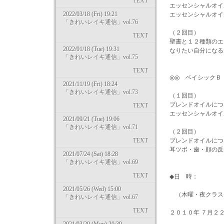
TEXT
エッセンシャルオイ
2022/03/18 (Fri) 19:21
エッセンシャルオイ
「きれいレイキ通信」vol.76
（２回目）
TEXT
聖書と１２種類のエ
2022/01/18 (Tue) 19:31
なりたい自分になる
「きれいレイキ通信」vol.75
TEXT
◎◎ ベイシックＢ
2021/11/19 (Fri) 18:24
「きれいレイキ通信」vol.73
（１回目）
ブレンドオイルについ
TEXT
エッセンシャルオイ
2021/09/21 (Tue) 19:06
「きれいレイキ通信」vol.71
（２回目）
TEXT
ブレンドオイルについ
耳ツボ・歯・顔の反
2021/07/24 (Sat) 18:28
「きれいレイキ通信」vol.69
TEXT
◆日 時：
2021/05/26 (Wed) 15:00
（木曜・夜クラス
「きれいレイキ通信」vol.67
TEXT
２０１０年 ７月２