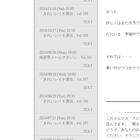
TEXT
2024/11/16 (Sat) 18:00
おっと。
「きれいレイキ通信」vol.109
TEXT
詳しくはまた次号で
2024/10/17 (Thu) 18:10
ただいま、準備中です
「きれいレイキ通信」vol.108
TEXT
2024/09/30 (Mon) 19:09
それでは・・・
南亜季メールマガジン Vol.365
TEXT
暑い日がつづきそう
2024/09/18 (Wed) 18:00
「きれいレイキ通信」vol.107
感謝を
TEXT
2024/08/20 (Tue) 18:30
「きれいレイキ通信」vol.106
━━━━━━━━━━━━━━
TEXT
。．゜・。━━━━
2024/07/21 (Sun) 18:10
このメルマガ「スピ
「きれいレイキ通信」vol.105
読んでます」「響き
どうぞ、あなたのお
TEXT
ください。そうして