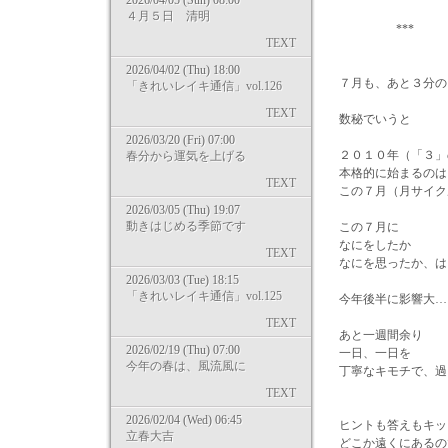
2026/04/05 (Sun) 08:00
４月５日 清明
*** *
TEXT
2026/04/02 (Thu) 18:00
７月も、あと３分の
「きれいレイキ通信」vol.126
TEXT
数秘でいうと
2026/03/20 (Fri) 07:00
２０１０年（「３」
春分から運気を上げる
本格的に始まるのは
TEXT
この７月（月サイク
2026/03/05 (Thu) 19:07
動きはじめる季節です
この７月に
なにをしたか
TEXT
なにを思ったか、は
2026/03/03 (Tue) 18:15
「きれいレイキ通信」vol.125
今年後半に影響大…？
TEXT
あと一週間余り
2026/02/19 (Thu) 07:00
一日、一日を
今年の春は、風流風に
丁寧なキモチで、過
TEXT
2026/02/04 (Wed) 06:45
ヒントも答えもキッ
立春大吉
どこか遠くにあるの