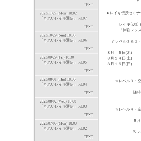
*
TEXT
● レイキ伝授セミ
2023/11/27 (Mon) 18:02
「きれいレイキ通信」vol.97
レイキ伝授（アチ
TEXT
「体験レッスン」
2023/10/29 (Sun) 18:08
「きれいレイキ通信」vol.96
☆レベル１＆２・
TEXT
８月 ５日(木
2023/09/29 (Fri) 18:30
８月１４日(土
「きれいレイキ通信」vol.95
８月１５日(日
TEXT
2023/08/31 (Thu) 18:06
☆レベル３・空
「きれいレイキ通信」vol.94
随時お申込
TEXT
2023/08/02 (Wed) 18:08
「きれいレイキ通信」vol.93
☆レベル４・空
TEXT
８月 ７日
2023/07/03 (Mon) 18:03
「きれいレイキ通信」vol.92
※レベル４は再
TEXT