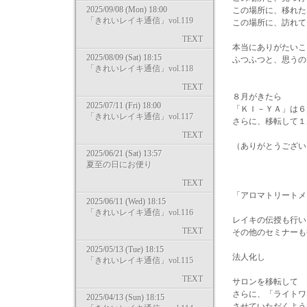
2025/09/08 (Mon) 18:00
この場所に、移れた
「きれいレイキ通信」vol.119
この場所に、訪れて
TEXT
本当にありがたいこ
2025/08/09 (Sat) 18:15
ふつふつと、思うの
「きれいレイキ通信」vol.118
TEXT
８月がきたら
2025/07/11 (Fri) 18:00
「ＫＩ－ＹＡ」は６
「きれいレイキ通信」vol.117
さらに、移転して
TEXT
（ありがとうございま
2025/06/21 (Sat) 13:57
夏至の日にお便り
TEXT
「アロマトリートメ
2025/06/11 (Wed) 18:15
「きれいレイキ通信」vol.116
レイキの伝授も行い
TEXT
その他のセミナーも
2025/05/13 (Tue) 18:15
法人化し
「きれいレイキ通信」vol.115
TEXT
サロンを移転して
さらに、「ライトワ
2025/04/13 (Sun) 18:15
させていただくよう