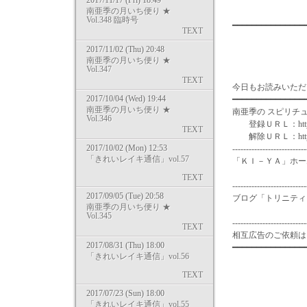
2017/11/17 (Fri) 18:49
南亜季の月いち便り ★
Vol.348 臨時号
━━━━━━━━━━━━━━
TEXT
2017/11/02 (Thu) 20:48
南亜季の月いち便り ★
Vol.347
TEXT
今日もお読みいただ
2017/10/04 (Wed) 19:44
━━━━━━━━━━━━━━━
南亜季の月いち便り ★
南亜季の スピリチ
Vol.346
登録ＵＲＬ：http://m-pe
TEXT
解除ＵＲＬ：http://m-pe
2017/10/02 (Mon) 12:53
---------------------------
「きれいレイキ通信」vol.57
「ＫＩ－ＹＡ」ホームペー
http://ww
TEXT
---------------------------
2017/09/05 (Tue) 20:58
ブログ「トリニティ
南亜季の月いち便り ★
http://
Vol.345
---------------------------
TEXT
相互広告のご依頼は in
2017/08/31 (Thu) 18:00
━━━━━━━━━━━━━━━
「きれいレイキ通信」vol.56
TEXT
2017/07/23 (Sun) 18:00
「きれいレイキ通信」vol.55