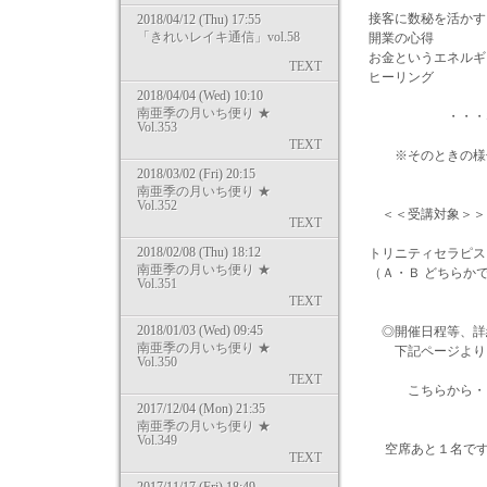
接客に数秘を活かす
2018/04/12 (Thu) 17:55
「きれいレイキ通信」vol.58
開業の心得
お金というエネルギ
TEXT
ヒーリング
2018/04/04 (Wed) 10:10
南亜季の月いち便り ★
・・・など
Vol.353
TEXT
※そのときの様子
2018/03/02 (Fri) 20:15
南亜季の月いち便り ★
Vol.352
＜＜受講対象＞＞
TEXT
2018/02/08 (Thu) 18:12
トリニティセラピス
南亜季の月いち便り ★
（Ａ・Ｂ どちらか
Vol.351
TEXT
2018/01/03 (Wed) 09:45
◎開催日程等、詳
南亜季の月いち便り ★
下記ページより、
Vol.350
TEXT
こちらから・・ http://s
2017/12/04 (Mon) 21:35
南亜季の月いち便り ★
Vol.349
空席あと１名です
TEXT