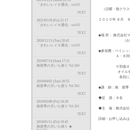
2021/03/29 (Mon) 20:39
「きれいレイキ通信」vol.65
（日曜・朝クラス
TEXT
２０１０年 ８月 
2021/01/29 (Fri) 21:17
「きれいレイキ通信」vol.63
TEXT
◆場 所： 株式会
（お申し込み
2020/12/15 (Tue) 20:42
「きれいレイキ通信」vol.61
◆参加費：ベイシッ
TEXT
Ａ・Ｂ同時にお
2019/07/14 (Sun) 17:21
南亜季の月いち便り Vol.364
※別途オイル代が
オイルを持参さ
TEXT
各回に必要なオ
2019/04/02 (Tue) 20:55
南亜季の月いち便り Vol.362
◆講 師：南 亜季
TEXT
◆定 員：８名
2019/03/08 (Fri) 18:28
南亜季の月いち便り Vol.361
◆主 催：株式会社
TEXT
詳細・お申し込みは
2019/01/11 (Fri) 19:45
→ http://s.m
南亜季の月いち便り ★