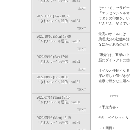
「きれいレイキ通信」vol.85
その中で、セラピー
TEXT
「エッセンシャルオ
2022/11/08 (Tue) 18:30
ワタシの印象を、い
「きれいレイキ通信」vol.84
どんどん、変えてい
TEXT
最高のオイルには
2022/10/10 (Mon) 18:00
薬理成分の効能を活
「きれいレイキ通信」vol.83
なにかがあるのだと
TEXT
“嗅覚”は、五感の中
2022/09/10 (Sat) 17:01
脳にダイレクトに働
「きれいレイキ通信」vol.82
TEXT
オイルと仲良くなる
深い癒しや気づきが
2022/08/12 (Fri) 18:00
健康で豊かな生活へ
「きれいレイキ通信」vol.81
TEXT
***** *
2022/07/14 (Thu) 18:15
「きれいレイキ通信」vol.80
＜予定内容＞
TEXT
◎◎ ベイシックＡ
2022/05/16 (Mon) 18:19
「きれいレイキ通信」vol.78
（１回目）