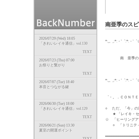
南亜季のスピ
2026/07/29 (Wed) 18:05
*:,。,:*:・'゜:*:・'゜
「きれいレイキ通信」vol.130
TEXT
南 亜季の ……
2026/07/23 (Thu) 07:00
お祭りと繋がり
10/07/
TEXT
*:,。,:*:・'゜:*:・'゜
2026/07/07 (Tue) 18:40
本音とつながる鍵
wri
TEXT
゜・。．ＣＯＮＴＥ
2026/06/30 (Tue) 18:00
○ ただ、「今」の
「きれいレイキ通信」vol.129
★ 「レイキ・セ
TEXT
☆ 「ヒーリング
○ 「トリニティ
2026/06/21 (Sun) 13:30
夏至の開運ポイント
━━━━━━━━━━━━━━
TEXT