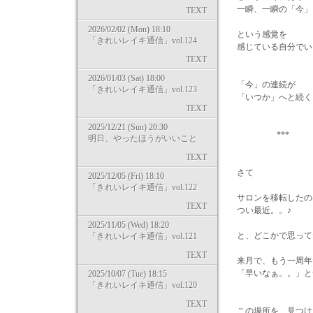
一瞬、一瞬の「今」
TEXT
2026/02/02 (Mon) 18:10
という感覚を
「きれいレイキ通信」vol.124
感じている自分でい
TEXT
2026/01/03 (Sat) 18:00
「今」の連続が
「きれいレイキ通信」vol.123
「いつか」へと続く
TEXT
2025/12/21 (Sun) 20:30
*** *
明日、やったほうがいいこと
TEXT
さて
2025/12/05 (Fri) 18:10
「きれいレイキ通信」vol.122
サロンを移転したの
TEXT
つい最近。。♪
2025/11/05 (Wed) 18:20
と、どこかで思って
「きれいレイキ通信」vol.121
TEXT
来月で、もう一周年
「早いなぁ。。」と
2025/10/07 (Tue) 18:15
「きれいレイキ通信」vol.120
TEXT
この場所を、見つけ