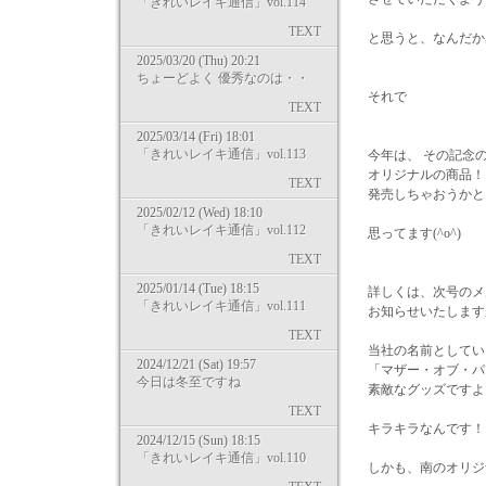
「きれいレイキ通信」vol.114
TEXT
と思うと、なんだか
2025/03/20 (Thu) 20:21
ちょーどよく 優秀なのは・・
それで
TEXT
2025/03/14 (Fri) 18:01
「きれいレイキ通信」vol.113
今年は、 その記念
オリジナルの商品！
TEXT
発売しちゃおうかと
2025/02/12 (Wed) 18:10
「きれいレイキ通信」vol.112
思ってます(^o^)
TEXT
2025/01/14 (Tue) 18:15
詳しくは、次号のメ
「きれいレイキ通信」vol.111
お知らせいたします
TEXT
当社の名前としてい
2024/12/21 (Sat) 19:57
「マザー・オブ・パ
今日は冬至ですね
素敵なグッズですよ
TEXT
キラキラなんです！
2024/12/15 (Sun) 18:15
「きれいレイキ通信」vol.110
しかも、南のオリジ