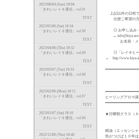
2023/06/04 (Sun) 18:04
「きれいレイキ通信」vol.91
上記以外の日程で
TEXT
伝授ご希望の方は
2023/05/06 (Sat) 18:34
◎ お申し込み・
「きれいレイキ通信」vol.90
→ info@kiya-ar
TEXT
お名前・メールア
2023/04/06 (Thu) 18:32
◎「レイキヒーリ
「きれいレイキ通信」vol.89
→ http://www.kiya-ar
TEXT
━━━━━━━━━━━━━━
2023/03/07 (Tue) 19:33
「きれいレイキ通信」vol.88
TEXT
2023/02/06 (Mon) 18:11
━━━━━━━━━━━━━━━
「きれいレイキ通信」vol.87
ヒーリングア
━━━━━━━━━━━━━━
TEXT
2023/01/07 (Sat) 18:10
★日曜朝クラス（Ａ
「きれいレイキ通信」vol.86
TEXT
精油（エッセンシャ
2022/12/08 (Thu) 18:40
気がつけば１０年ほ