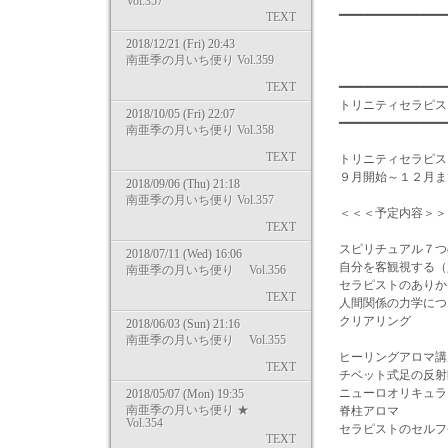
Vol.357
━━━━━━━━━━━━━━
TEXT
2018/12/21 (Fri) 20:43
南亜季の月いち便り Vol.359
TEXT
━━━━━━━━━━━━━━━
トリニティセ
2018/10/05 (Fri) 22:07
━━━━━━━━━━━━━━━
南亜季の月いち便り Vol.358
TEXT
トリニティセラピス
９月開始～１２月ま
2018/09/06 (Thu) 21:18
南亜季の月いち便り Vol.357
＜＜＜予定内容＞
TEXT
スピリチュアル７つ
2018/07/11 (Wed) 16:06
自分を客観視する（
南亜季の月いち便り Vol.356
セラピストのありか
TEXT
人間関係の力学につ
クリアリング
2018/06/03 (Sun) 21:16
南亜季の月いち便り Vol.355
ヒーリングアロマ講座
TEXT
チベット式足の反射
ニューロオリキュラ
2018/05/07 (Mon) 19:35
南亜季の月いち便り ★
脊柱アロマ
Vol.354
セラピストのセルフ
TEXT