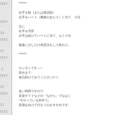
*****
TEXT
右手を額（または後頭部）
左手をハート（胸腺のあたり）に当て、３分
TEXT
次に
右手を丹田
24
左手は続けてハートに当て、もう３分
TEXT
最後に少しだけ発霊法をして終わり。
23
*****
TEXT
カンタンです～♪
こと
節分まで
TEXT
毎日続けてみてください(^^)
22
短い時間ですので
TEXT
音楽やＴＶなどの「ながら」でなはく
“今やっている所作”に
21
意識を向けて行なうのおすすめです。
TEXT