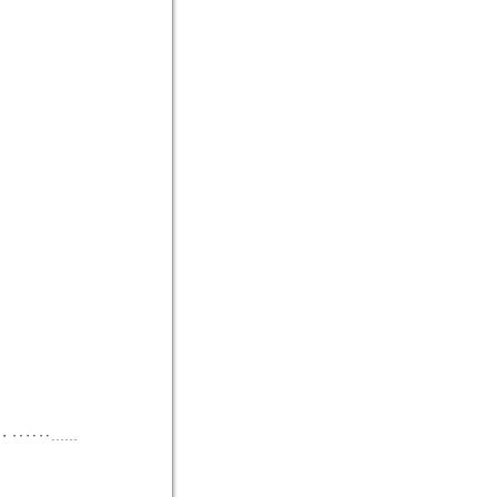
・‥‥‥……