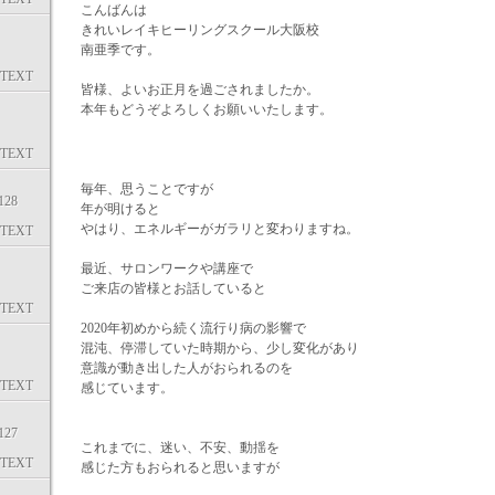
こんばんは
きれいレイキヒーリングスクール大阪校
南亜季です。
TEXT
皆様、よいお正月を過ごされましたか。
本年もどうぞよろしくお願いいたします。
TEXT
毎年、思うことですが
28
年が明けると
やはり、エネルギーがガラリと変わりますね。
TEXT
最近、サロンワークや講座で
ご来店の皆様とお話していると
TEXT
2020年初めから続く流行り病の影響で
混沌、停滞していた時期から、少し変化があり
意識が動き出した人がおられるのを
TEXT
感じています。
27
これまでに、迷い、不安、動揺を
TEXT
感じた方もおられると思いますが