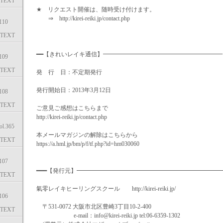
TEXT
★ リクエスト開催は、随時受け付けます。
⇒ http://kirei-reiki.jp/contact.php
10
TEXT
━━【きれいレイキ通信】━━━━━━━━━━━━━━━━━━━
09
TEXT
発 行 日：不定期発行
発行開始日：2013年3月12日
08
TEXT
ご意見ご感想はこちらまで
http://kirei-reiki.jp/contact.php
.365
本メールマガジンの解除はこちらから
TEXT
https://a.hml.jp/bm/p/f/tf.php?id=hm030060
07
━━━【発行元】━━━━━━━━━━━━━━━━━━━━━━━━
TEXT
氣零レイキヒーリングスクール http://kirei-reiki.jp/
06
〒531-0072 大阪市北区豊崎3丁目10-2-400
TEXT
e-mail：info@kirei-reiki.jp tel:06-6359-1302