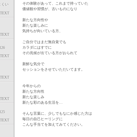
その体験があって、これまで持っていた
まくい
価値観や習慣が、古いものになり
TEXT
新たな方向性や
新たな楽しみに
気持ちが向いている方、
TEXT
ご自分ではまだ無自覚でも
カラダにはすでに
26
その兆候が出ている方がおられて
TEXT
新鮮な気分で
セッションをさせていただいてます。
TEXT
今年からの
新たな方向性
新たな楽しみ
TEXT
新たな彩のある生活を…
25
そんな言葉に、少しでもなにか感じた方は
毎日の自己ヒーリングに
TEXT
こんな手当てを加えてみてください。