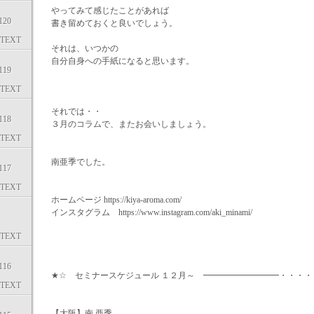
やってみて感じたことがあれば
20
書き留めておくと良いでしょう。
TEXT
それは、いつかの
自分自身への手紙になると思います。
19
TEXT
それでは・・
18
３月のコラムで、またお会いしましょう。
TEXT
南亜季でした。
17
TEXT
ホームページ https://kiya-aroma.com/
インスタグラム https://www.instagram.com/aki_minami/
TEXT
16
★☆ セミナースケジュール １２月～ ━━━━━━━━━・・・・
TEXT
【大阪】南 亜季