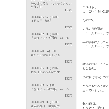
がんばっても、なんかうまくい
かない時
これはもう
TEXT
しつこいくらいに書い
2026/04/05 (Sun) 08:00
その中で
４月５日 清明
TEXT
先月の月数運が
「１：スタート」で
2026/04/02 (Thu) 18:00
「きれいレイキ通信」vol.126
年の後半に入ってか
TEXT
「１：スタート」で
2026/03/20 (Fri) 07:00
春分から運気を上げる
TEXT
動揺の波は、ここか
2026/03/05 (Thu) 19:07
となるのか
動きはじめる季節です
次の波（創造）のプ
TEXT
2026/03/03 (Tue) 18:15
どう出るだろうかと
「きれいレイキ通信」vol.125
思っていました。
TEXT
2026/02/19 (Thu) 07:00
個人的には
今年の春は、風流風に
もう充分、揺れた