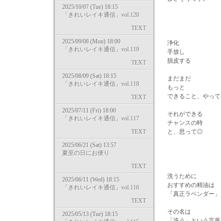
2025/10/07 (Tue) 18:15
「きれいレイキ通信」vol.120
TEXT
2025/09/08 (Mon) 18:00
浄化
「きれいレイキ通信」vol.119
手放し
脱皮する
TEXT
2025/08/09 (Sat) 18:15
まだまだ
「きれいレイキ通信」vol.118
もっと
できること、やって
TEXT
2025/07/11 (Fri) 18:00
それができる
「きれいレイキ通信」vol.117
チャンスの時
TEXT
と、思って◎
2025/06/21 (Sat) 13:57
夏至の日にお便り
TEXT
洗うために
2025/06/11 (Wed) 18:15
おすすめの精油は
「きれいレイキ通信」vol.116
「真正ラベンダー」
TEXT
その名は
2025/05/13 (Tue) 18:15
「洗う」という言葉