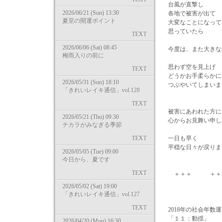
台風が直撃し
2026/06/21 (Sun) 13:30
各地で被害が出て
夏至の開運ポイント
大変なことになって
思っていたら
TEXT
2026/06/06 (Sat) 08:45
今度は、また大きな
梅雨入りの前に
思わず空を見上げ
TEXT
どうかお手柔らかに
2026/05/31 (Sun) 18:10
つぶやいてしまいま
「きれいレイキ通信」vol.128
TEXT
被害にあわれた方に
2026/05/21 (Thu) 09:30
心からお見舞い申し
チカラがみなぎる季節
TEXT
一日も早く
平穏な日々が戻りま
2026/05/05 (Tue) 09:00
今日から、夏です
TEXT
＋＋＋ ＋＋
2026/05/02 (Sat) 19:00
「きれいレイキ通信」vol.127
TEXT
2018年の社会年数
「１１：動揺」
2026/04/20 (Mon) 16:30