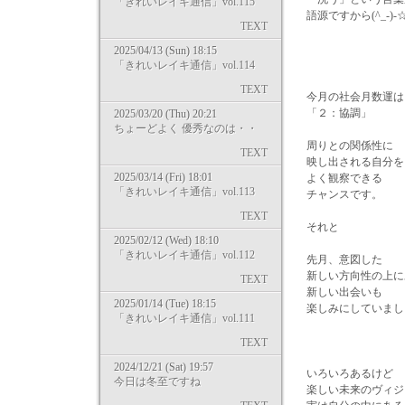
「きれいレイキ通信」vol.115
語源ですから(^_-)-
TEXT
2025/04/13 (Sun) 18:15
「きれいレイキ通信」vol.114
TEXT
今月の社会月数運は
「２：協調」
2025/03/20 (Thu) 20:21
ちょーどよく 優秀なのは・・
周りとの関係性に
TEXT
映し出される自分を
2025/03/14 (Fri) 18:01
よく観察できる
「きれいレイキ通信」vol.113
チャンスです。
TEXT
それと
2025/02/12 (Wed) 18:10
「きれいレイキ通信」vol.112
先月、意図した
新しい方向性の上に
TEXT
新しい出会いも
2025/01/14 (Tue) 18:15
楽しみにしていまし
「きれいレイキ通信」vol.111
TEXT
2024/12/21 (Sat) 19:57
いろいろあるけど
今日は冬至ですね
楽しい未来のヴィジ