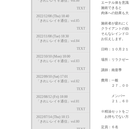
「きれいレイキ通信」vol.86
エーテル体を意識
施術できると
TEXT
肉体への効果も大
2022/12/08 (Thu) 18:40
「きれいレイキ通信」vol.85
施術者が疲れにく
TEXT
クライアントの効
そんなレインドロ
2022/11/08 (Tue) 18:30
お伝えします。
「きれいレイキ通信」vol.84
TEXT
日時：１０月２１
2022/10/10 (Mon) 18:00
場所：リラクゼーシ
「きれいレイキ通信」vol.83
TEXT
講師：南亜季
2022/09/10 (Sat) 17:01
費用：一般
「きれいレイキ通信」vol.82
２７，０００
TEXT
メンバー
2022/08/12 (Fri) 18:00
２１，６００
「きれいレイキ通信」vol.81
TEXT
※精油セットをご
お持ちでない方は、
2022/07/14 (Thu) 18:15
「きれいレイキ通信」vol.80
定員：６名