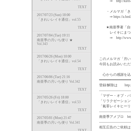
⇒ http://kirei-re
TEXT
・メルマガ「きれ
2017/07/23 (Sun) 18:00
⇒ https://a.hml.jp
「きれいレイキ通信」vol.55
★南亜季著「自分
TEXT
レイキにまつわ
2017/07/04 (Tue) 19:11
⇒ http://www.ama
南亜季の月いち便り ★
Vol.343
TEXT
2017/06/26 (Mon) 10:00
このメルマガ「月い
「きれいレイキ通信」vol.54
今回もお読みいただ
TEXT
心からの感謝を込
2017/06/06 (Tue) 21:16
━━━━━━━━━━━━━━━
南亜季の月いち便り Vol.342
登録/解除は http://a.hm
TEXT
---------------------------
「マザー・オブ・パール
2017/05/26 (Fri) 18:00
「リラクゼーションスペース
「きれいレイキ通信」vol.53
「氣零レイキヒーリングスク
TEXT
---------------------------
南亜季アメブロ http://am
2017/05/01 (Mon) 21:47
---------------------------
南亜季の月いち便り Vol.341
相互広告のご依頼は in
TEXT