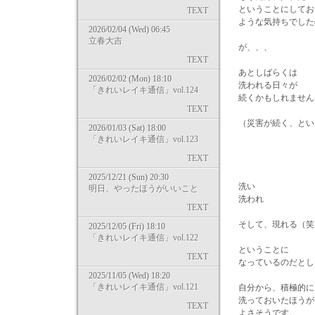
ということにしてお
TEXT
ような気持ちでした(
2026/02/04 (Wed) 06:45
立春大吉
が、、、
TEXT
あとしばらくは
2026/02/02 (Mon) 18:10
洗われる日々が
「きれいレイキ通信」vol.124
続くかもしれません
TEXT
（災害が続く、とい
2026/01/03 (Sat) 18:00
「きれいレイキ通信」vol.123
TEXT
2025/12/21 (Sun) 20:30
洗い
明日、やったほうがいいこと
洗われ
TEXT
そして、現れる（笑
2025/12/05 (Fri) 18:10
「きれいレイキ通信」vol.122
ということに
TEXT
なっているのだとし
2025/11/05 (Wed) 18:20
「きれいレイキ通信」vol.121
自分から、積極的に
洗っておいたほうが
TEXT
よさそうです。