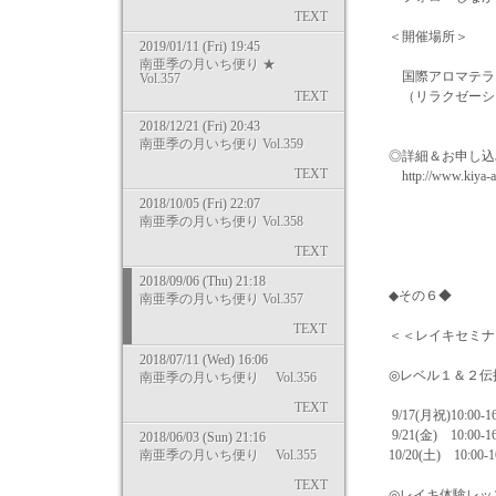
TEXT
＜開催場所＞
2019/01/11 (Fri) 19:45
南亜季の月いち便り ★
国際アロマテラ
Vol.357
TEXT
（リラクゼーショ
2018/12/21 (Fri) 20:43
南亜季の月いち便り Vol.359
◎詳細＆お申し込
TEXT
http://www.kiya-ar
2018/10/05 (Fri) 22:07
南亜季の月いち便り Vol.358
TEXT
2018/09/06 (Thu) 21:18
◆その６◆
南亜季の月いち便り Vol.357
TEXT
＜＜レイキセミナ
2018/07/11 (Wed) 16:06
◎レベル１＆２伝
南亜季の月いち便り Vol.356
TEXT
9/17(月祝)10:00-16
9/21(金) 10:00-16
2018/06/03 (Sun) 21:16
南亜季の月いち便り Vol.355
10/20(土) 10:00-1
TEXT
◎レイキ体験レッ