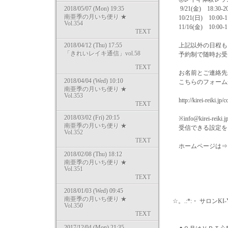
2018/05/07 (Mon) 19:35
9/21(金) 18:30-20
南亜季の月いち便り ★
10/21(日) 10:00-1
Vol.354
11/16(金) 10:00-1
TEXT
2018/04/12 (Thu) 17:55
上記以外の日程も
「きれいレイキ通信」vol.58
予約制で随時お受
TEXT
お名前とご連絡先
2018/04/04 (Wed) 10:10
こちらのフォーム
南亜季の月いち便り ★
Vol.353
http://kirei-reiki.jp
TEXT
2018/03/02 (Fri) 20:15
※info@kirei-rei
南亜季の月いち便り ★
受信できる設定を
Vol.352
TEXT
ホームページは⇒ http://
2018/02/08 (Thu) 18:12
南亜季の月いち便り ★
Vol.351
TEXT
2018/01/03 (Wed) 09:45
南亜季の月いち便り ★
☆。.:*:・ サロンK
Vol.350
TEXT
2017/12/04 (Mon) 21:35