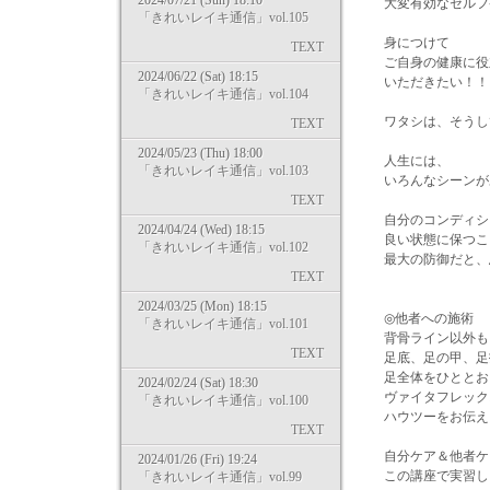
2024/07/21 (Sun) 18:10
大変有効なセルフ
「きれいレイキ通信」vol.105
身につけて
TEXT
ご自身の健康に役
2024/06/22 (Sat) 18:15
いただきたい！！
「きれいレイキ通信」vol.104
ワタシは、そうし
TEXT
2024/05/23 (Thu) 18:00
人生には、
「きれいレイキ通信」vol.103
いろんなシーンが
TEXT
自分のコンディシ
2024/04/24 (Wed) 18:15
良い状態に保つこ
「きれいレイキ通信」vol.102
最大の防御だと、思
TEXT
2024/03/25 (Mon) 18:15
◎他者への施術
「きれいレイキ通信」vol.101
背骨ライン以外も
TEXT
足底、足の甲、足
足全体をひととお
2024/02/24 (Sat) 18:30
ヴァイタフレック
「きれいレイキ通信」vol.100
ハウツーをお伝え
TEXT
自分ケア＆他者ケ
2024/01/26 (Fri) 19:24
この講座で実習し
「きれいレイキ通信」vol.99