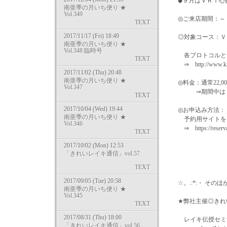
◆９月はＶＲＴ心臓
南亜季の月いち便り ★
Vol.349
◎ご来店期間：～
TEXT
2017/11/17 (Fri) 18:49
◎対象コース：ＶＲ
南亜季の月いち便り ★
Vol.348 臨時号
各プロトコルと音
TEXT
⇒ http://www.kiya
2017/11/02 (Thu) 20:48
南亜季の月いち便り ★
◎料金：通常22,0
Vol.347
⇒期間中は１８
TEXT
2017/10/04 (Wed) 19:44
◎お申込み方法：
南亜季の月いち便り ★
予約用サイトをご
Vol.346
⇒ https://reserva.
TEXT
2017/10/02 (Mon) 12:53
「きれいレイキ通信」vol.57
TEXT
2017/09/05 (Tue) 20:58
☆。.:*:・ そのほ
南亜季の月いち便り ★
Vol.345
★弊社主催◎きれ
TEXT
2017/08/31 (Thu) 18:00
レイキ伝授セミナ
「きれいレイキ通信」vol.56