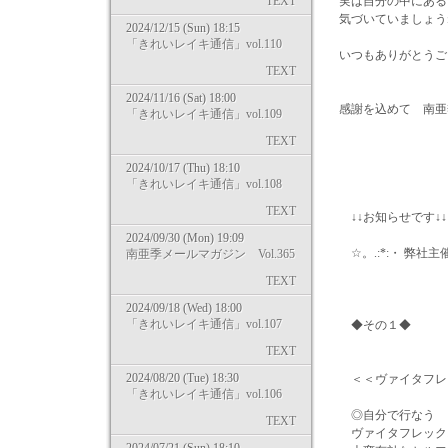
TEXT
実は自分の中にある
気づいていましょう
2024/12/15 (Sun) 18:15
「きれいレイキ通信」vol.110
いつもありがとうご
TEXT
2024/11/16 (Sat) 18:00
感謝を込めて 南
「きれいレイキ通信」vol.109
TEXT
2024/10/17 (Thu) 18:10
「きれいレイキ通信」vol.108
TEXT
↓↓お知らせです↓↓
2024/09/30 (Mon) 19:09
☆。.:*:・ 弊社主
南亜季メールマガジン Vol.365
TEXT
2024/09/18 (Wed) 18:00
「きれいレイキ通信」vol.107
◆その１◆
TEXT
2024/08/20 (Tue) 18:30
＜＜ヴァイタフレ
「きれいレイキ通信」vol.106
◎自分で行なう
TEXT
ヴァイタフレック