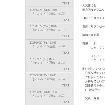
TEXT
大変使える、
魅力的なテクニッ
2023/12/27 (Wed) 18:10
「きれいレイキ通信」vol.98
日時：１０月１４
TEXT
2023/11/27 (Mon) 18:02
場所：リラクゼーシ
「きれいレイキ通信」vol.97
講師：南亜季
TEXT
2023/10/29 (Sun) 18:08
費用：一般
「きれいレイキ通信」vol.96
１６，２００
TEXT
メンバー
2023/09/29 (Fri) 18:30
１２，９６０
「きれいレイキ通信」vol.95
※お申込みの方に
TEXT
必要な精油をお
2023/08/31 (Thu) 18:06
ご持参ください
「きれいレイキ通信」vol.94
お持ちでない方に
TEXT
別途費用を申し
(～100
2023/08/02 (Wed) 18:08
「きれいレイキ通信」vol.93
定員：６名
TEXT