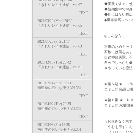
2021/05/26 (Wed) 15:00
◆実践ですぐに使
「きれいレイキ通信」vol.67
◆短期集中で中身
TEXT
◆他にはない幅広
◆世界最高レベル
2021/03/29 (Mon) 20:39
「きれいレイキ通信」vol.65
TEXT
◎こんな方に
2021/01/29 (Fri) 21:17
「きれいレイキ通信」vol.63
将来のためキャリ
家族には薬をあま
TEXT
自律神経失調、不
2020/12/15 (Tue) 20:42
自分でしっかり健
「きれいレイキ通信」vol.61
今やっている療法
TEXT
2019/07/14 (Sun) 17:21
★第５期 ★ 11/18
南亜季の月いち便り Vol.364
全８日間 隔週日
TEXT
★第６期 ★ 1/10
2019/04/02 (Tue) 20:55
全８日間 水曜開
南亜季の月いち便り Vol.362
TEXT
☆お休みなく来て
2019/03/08 (Fri) 18:28
やむを得ずにお休
南亜季の月いち便り Vol.361
フォローしながら