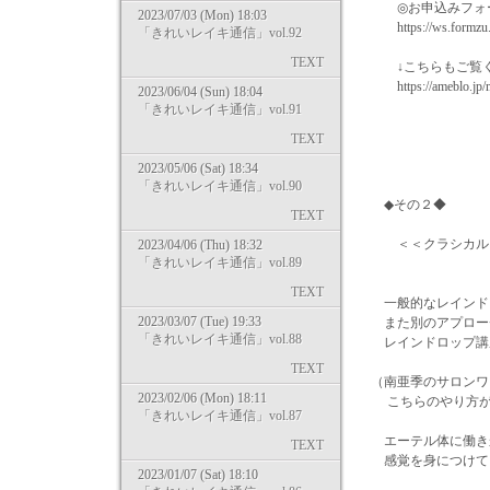
◎お申込みフォ
2023/07/03 (Mon) 18:03
https://ws.formzu.n
「きれいレイキ通信」vol.92
TEXT
↓こちらもご覧く
https://ameblo.jp/m
2023/06/04 (Sun) 18:04
「きれいレイキ通信」vol.91
TEXT
2023/05/06 (Sat) 18:34
「きれいレイキ通信」vol.90
◆その２◆
TEXT
＜＜クラシカル
2023/04/06 (Thu) 18:32
「きれいレイキ通信」vol.89
TEXT
一般的なレインド
2023/03/07 (Tue) 19:33
また別のアプロー
「きれいレイキ通信」vol.88
レインドロップ講
TEXT
（南亜季のサロンワ
2023/02/06 (Mon) 18:11
こちらのやり方が
「きれいレイキ通信」vol.87
エーテル体に働き
TEXT
感覚を身につけて
2023/01/07 (Sat) 18:10