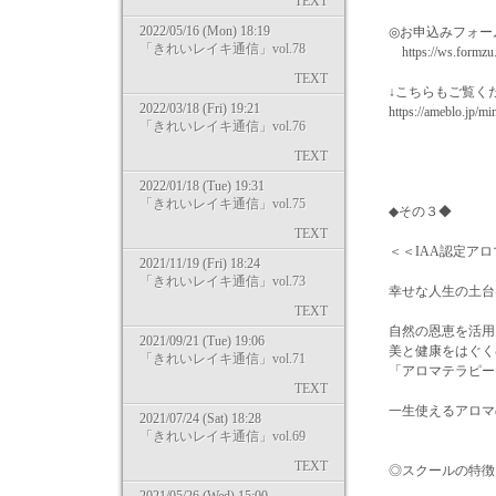
TEXT
2022/05/16 (Mon) 18:19
◎お申込みフォー
「きれいレイキ通信」vol.78
https://ws.formzu.n
TEXT
↓こちらもご覧く
2022/03/18 (Fri) 19:21
https://ameblo.jp/mi
「きれいレイキ通信」vol.76
TEXT
2022/01/18 (Tue) 19:31
「きれいレイキ通信」vol.75
◆その３◆
TEXT
＜＜IAA認定アロ
2021/11/19 (Fri) 18:24
「きれいレイキ通信」vol.73
幸せな人生の土台
TEXT
自然の恩恵を活用
2021/09/21 (Tue) 19:06
美と健康をはぐく
「きれいレイキ通信」vol.71
「アロマテラピー
TEXT
一生使えるアロマ
2021/07/24 (Sat) 18:28
「きれいレイキ通信」vol.69
TEXT
◎スクールの特徴