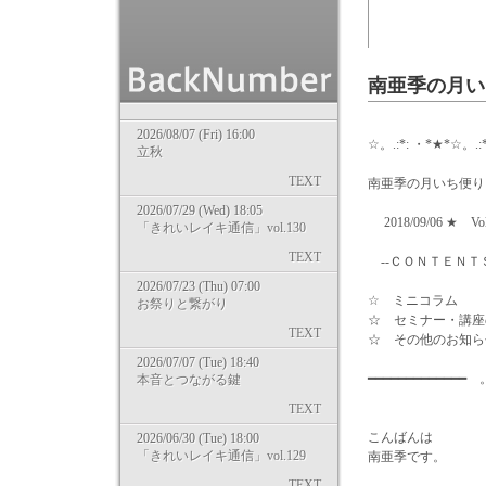
南亜季の月いち便
2026/08/07 (Fri) 16:00
☆。.:*: ・*★*☆。
立秋
TEXT
南亜季の月いち便り
2026/07/29 (Wed) 18:05
2018/09/06 ★ Vol
「きれいレイキ通信」vol.130
TEXT
--ＣＯＮＴＥＮＴＳ
2026/07/23 (Thu) 07:00
☆ ミニコラム
お祭りと繋がり
☆ セミナー・講座
TEXT
☆ その他のお知ら
2026/07/07 (Tue) 18:40
━━━━━━━━━━━━
本音とつながる鍵
TEXT
こんばんは
2026/06/30 (Tue) 18:00
「きれいレイキ通信」vol.129
南亜季です。
TEXT