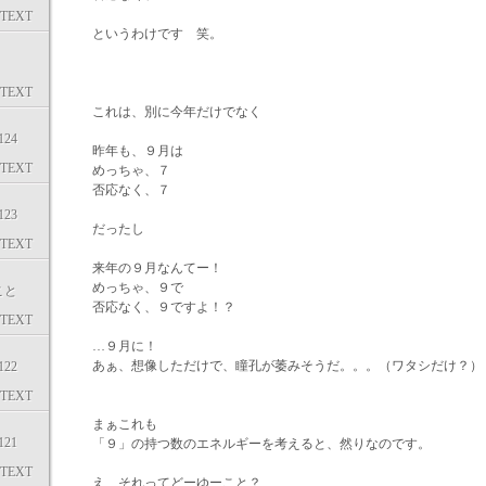
TEXT
というわけです 笑。
TEXT
これは、別に今年だけでなく
24
昨年も、９月は
TEXT
めっちゃ、７
否応なく、７
23
だったし
TEXT
来年の９月なんてー！
めっちゃ、９で
こと
否応なく、９ですよ！？
TEXT
…９月に！
あぁ、想像しただけで、瞳孔が萎みそうだ。。。（ワタシだけ？）
22
TEXT
まぁこれも
21
「９」の持つ数のエネルギーを考えると、然りなのです。
TEXT
え、それってどーゆーこと？