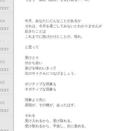
15
TEXT
今月、あなたにどんなことがあるか
14
それは、今月を過ごしてみないとわかりませんが
TEXT
起きたことは
これまでに投げかけたことの、現れ。
・・
と思って
TEXT
受けとり
13
分かち合い
喜びを味わいきって
TEXT
次のサイクルにつなげましょう。
12
ポジティブな現象も
ネガティブな現象も
TEXT
現象より先に
11
原因が、その種が、あったはず。
TEXT
それを
受け入れるから、受け取れる。
受け取れるから、手放し、次に進める。