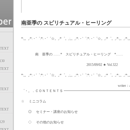
南亜季の スピリチュアル・ヒーリング
*:,。,:*:・'゜:*:・'゜☆。,:*゜。,:,。,:*:・'゜:*:・'゜☆。,:*゜。,:*:,。,:*:,
TEXT
南 亜季の ……* スピリチュアル・ヒーリング *……
30
2015/09/02 ★ Vol.322
TEXT
*:,。,:*:・'゜:*:・'゜☆。,:*゜。,:,。,:*:・'゜:*:・'゜☆。,:*゜。,:*:,。,:*:,
writer：aki mi
TEXT
゜・。．ＣＯＮＴＥＮＴＳ ━━━━━━━━━━━━━━━━━━
☆ ミニコラム
TEXT
◎ セミナー・講座のお知らせ
29
◇ その他のお知らせ
TEXT