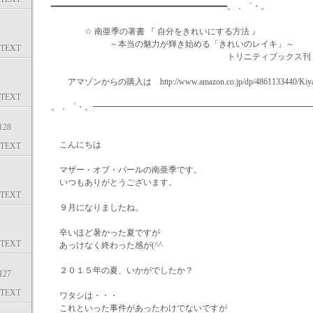
━━━━━━━━━━━━━━━━━━━━━━━━━━━━━━━━━━━━。．゜・。
☆ 南亜季の著書 『 自分をきれいにする方法 』
～本当の魅力が輝き始める「きれいのレイキ」～
TEXT
トリニティブックス刊・129
アマゾンからの購入は http://www.amazon.co.jp/dp/4861133440/Kiyaa
TEXT
。．゜・。━━━━━━━━━━━━━━━━━━━━━━━━━━
28
こんにちは
TEXT
マザー・オブ・パールの南亜季です。
いつもありがとうございます。
TEXT
９月になりましたね。
辛いほど暑かった夏ですが
TEXT
あっけなく終わった感が(^^ゞ
２０１５年の夏、いかがでしたか？
27
TEXT
ワタシは・・・
これといった事件があったわけでないですが