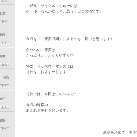
TEXT
「成長」サイクルっちゅーのは
そーゆーもんかなぁと、思う今日この頃です。
10
TEXT
09
今月を「ご褒美月間」にするのも、良いと思います♪
TEXT
自分へのご褒美は
たっぷりと、わかりやすく◎
08
TEXT
特に、４０代ウーマンズには
それを、おすすめします。
.365
TEXT
それでは、今回はこのへんで・・
07
今月の皆様の
TEXT
あふれる幸せを願います。
06
TEXT
感謝を込めて 南亜季