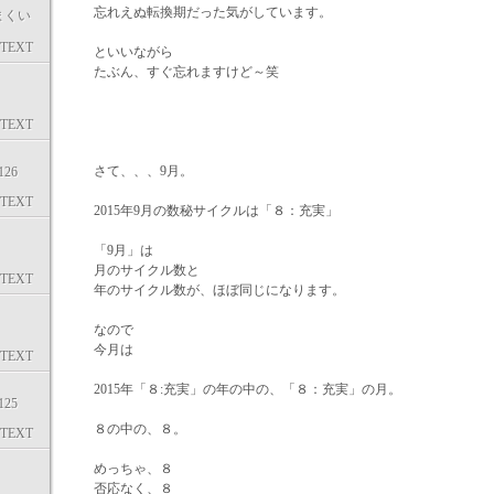
忘れえぬ転換期だった気がしています。
まくい
TEXT
といいながら
たぶん、すぐ忘れますけど～笑
TEXT
さて、、、9月。
26
TEXT
2015年9月の数秘サイクルは「８：充実」
「9月」は
月のサイクル数と
TEXT
年のサイクル数が、ほぼ同じになります。
なので
今月は
TEXT
2015年「８:充実」の年の中の、「８：充実」の月。
25
８の中の、８。
TEXT
めっちゃ、８
否応なく、８