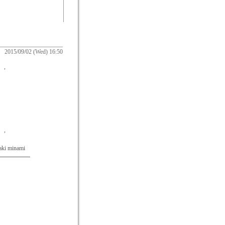
2015/09/02 (Wed) 16:50
。,
。,
nami
━━━━━━