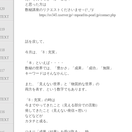
と思った方は
20
数秘講座のリクエストくださいませ～(^_^)/
https://sv345.xserver.jp/~mpearl/m-pearl.jp/contact.php
TEXT
19
TEXT
話を戻して。
18
今月は、「8：充実」
TEXT
「８」といえば・・・・
数秘の世界では、「豊かさ」「成果」「成功」「無限」
17
キーワードはそんなかんじ。
TEXT
また、「見えない世界」と「物質的な世界」の
両方を表す、という数字でもあります。
TEXT
「8：充実」の時は
今までやってきたこと（見える部分での言動）
発してきたこと（見えない発信＝想い）
16
などなどが
TEXT
カタチと成る。
つまり「成果（結果）を受け取る」、時。