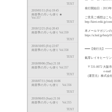
TEXT
発行開始日：2013年
2019/01/11 (Fri) 19:45
南亜季の月いち便り ★
ご意見ご感想はこち
Vol.357
TEXT
http://kirei-reiki.jp/con
2018/12/21 (Fri) 20:43
本メールマガジンの
南亜季の月いち便り Vol.359
https://a.hml.jp/bm/p/
TEXT
2018/10/05 (Fri) 22:07
━━━【発行元】━
南亜季の月いち便り Vol.358
TEXT
氣零レイキヒーリングスクール
2018/09/06 (Thu) 21:18
〒531-0072 大阪
南亜季の月いち便り Vol.357
e-mail：info@kire
TEXT
(運営元）株式会社マザー
2018/07/11 (Wed) 16:06
南亜季の月いち便り Vol.356
TEXT
2018/06/03 (Sun) 21:16
南亜季の月いち便り Vol.355
TEXT