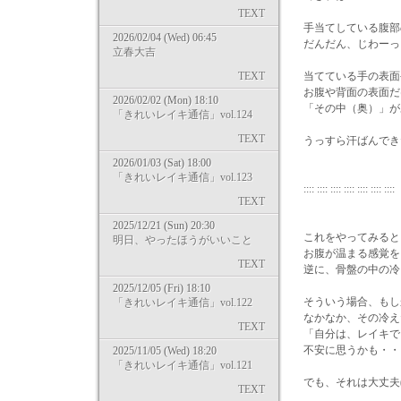
TEXT
手当てしている腹部
2026/02/04 (Wed) 06:45
だんだん、じわーっ
立春大吉
TEXT
当てている手の表面
お腹や背面の表面だ
2026/02/02 (Mon) 18:10
「その中（奥）」が
「きれいレイキ通信」vol.124
TEXT
うっすら汗ばんでき
2026/01/03 (Sat) 18:00
「きれいレイキ通信」vol.123
:::: :::: :::: :::: :::: :::
TEXT
2025/12/21 (Sun) 20:30
これをやってみると
明日、やったほうがいいこと
お腹が温まる感覚を
TEXT
逆に、骨盤の中の冷
2025/12/05 (Fri) 18:10
そういう場合、もし
「きれいレイキ通信」vol.122
なかなか、その冷え
TEXT
「自分は、レイキで
不安に思うかも・・
2025/11/05 (Wed) 18:20
「きれいレイキ通信」vol.121
でも、それは大丈夫(^
TEXT