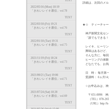
TEXT
詳細は、次回のメル
2022/05/16 (Mon) 18:19
「きれいレイキ通信」vol.78
TEXT
2022/03/18 (Fri) 19:21
★☆ ティーチャー
「きれいレイキ通信」vol.76
神戸新聞文化センタ
TEXT
「誰でもできる！
2022/01/18 (Tue) 19:31
「きれいレイキ通信」vol.75
レイキ、ヒーリン
興味はあるけど、
TEXT
そんな方に、毎回
2021/11/19 (Fri) 18:24
ヒーリングの体験
「きれいレイキ通信」vol.73
どなたでも、お気
TEXT
日 時： 毎月第一火
2021/09/21 (Tue) 19:06
受講料： 6ヵ月14,
「きれいレイキ通信」vol.71
TEXT
☆お申込みは、神戸
2021/07/24 (Sat) 18:28
〒651-0096 神
「きれいレイキ通信」vol.69
（TEL）078‐265‐
TEXT
（URL）http://k-cc.