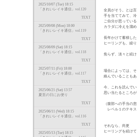
2025/10/07 (Tue) 18:15
「きれいレイキ通信」vol.120
全員がそう。とは言
手を当ててみて、冷
TEXT
ご自分が思っている
2025/09/08 (Mon) 18:00
カラダに冷えを溜め
「きれいレイキ通信」vol.119
長年かけて蓄積した
TEXT
ヒーリングも、繰り
2025/08/09 (Sat) 18:15
「きれいレイキ通信」vol.118
焦らず、淡々と続け
TEXT
2025/07/11 (Fri) 18:00
場合によっては、そ
「きれいレイキ通信」vol.117
絡んでいることもあ
TEXT
今、これを読んでい
2025/06/21 (Sat) 13:57
思い当たるところが
夏至の日にお便り
TEXT
（腹部への手当の意
レベル１のテキス
2025/06/11 (Wed) 18:15
「きれいレイキ通信」vol.116
TEXT
それなら、尚更
ヒーリングを続けて
2025/05/13 (Tue) 18:15