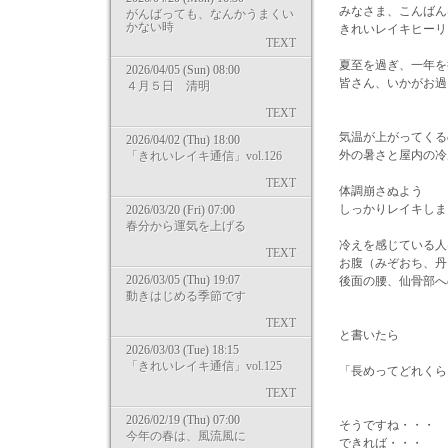
みなさま、こんばん
がんばっても、なんかうまくい
かない時
きれいレイキヒーリ
TEXT
夏至を過ぎ、一年を
2026/04/05 (Sun) 08:00
皆さん、いかがお過
４月５日 清明
TEXT
気温が上がってくる
2026/04/02 (Thu) 18:00
外の暑さと屋内の冷
「きれいレイキ通信」vol.126
TEXT
体調崩さぬよう
しっかりレイキしま
2026/03/20 (Fri) 07:00
春分から運気を上げる
冷えを感じている人
TEXT
お腹（みぞおち、丹
2026/03/05 (Thu) 19:07
後面の腰、仙骨部へ
動きはじめる季節です
TEXT
と書いたら
2026/03/03 (Tue) 18:15
「きれいレイキ通信」vol.125
「長めってどれくら
TEXT
2026/02/19 (Thu) 07:00
そうですね・・・
今年の春は、風流風に
できれば・・・