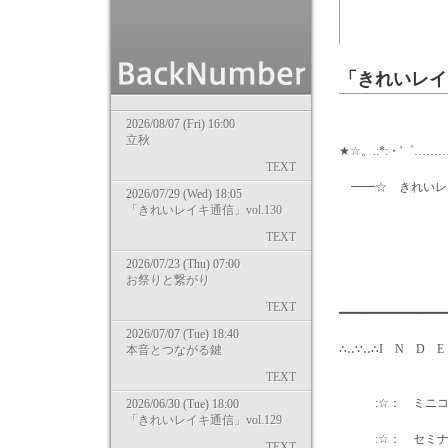
「きれいレイキ
2026/08/07 (Fri) 16:00
立秋
★☆。.:*:・'゜………
TEXT
━━☆ きれいレ
2026/07/29 (Wed) 18:05
「きれいレイキ通信」vol.130
TEXT
2015/ 7
2026/07/23 (Thu) 07:00
気零レ
お祭りと繋がり
TEXT
━━━━━━━━━━━━━
2026/07/07 (Tue) 18:40
∴‥∵‥∴I N D E
本音とつながる鍵
TEXT
:☆： ミニコラ
2026/06/30 (Tue) 18:00
「きれいレイキ通信」vol.129
:☆： セミナー
TEXT