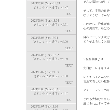
そんな気持ちがして
2023/07/03 (Mon) 18:03
「きれいレイキ通信」vol.92
そして、本当の自分
TEXT
なりそうな…そんな
2023/06/04 (Sun) 18:04
これから、浄化が進
「きれいレイキ通信」vol.91
心の奥底で、私は心
TEXT
自己ヒーリング続け
2023/05/06 (Sat) 18:34
どうぞよろしくお願
「きれいレイキ通信」vol.90
TEXT
2023/04/06 (Thu) 18:32
「きれいレイキ通信」vol.89
※担当美咲より
TEXT
先日は、レイキ１＆
2023/03/07 (Tue) 19:33
「きれいレイキ通信」vol.88
レイキってどんなも
言葉で表せない世界
TEXT
2023/02/06 (Mon) 18:11
アチューメントの時
「きれいレイキ通信」vol.87
どれも大切なMさん
TEXT
感じられたすべてを
2023/01/07 (Sat) 18:10