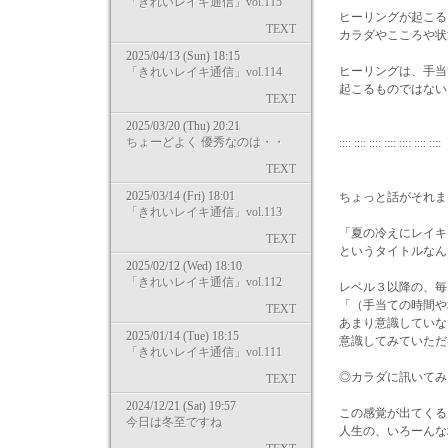
「きれいレイキ通信」vol.115
ヒーリングが起こる
TEXT
カラダやこころや状
2025/04/13 (Sun) 18:15
ヒーリングは、手当
「きれいレイキ通信」vol.114
起こるものではない
TEXT
2025/03/20 (Thu) 20:21
ちょーどよく 優秀なのは・・
:::: :::: :::: :::: :::: :::
TEXT
2025/03/14 (Fri) 18:01
ちょっと話がそれま
「きれいレイキ通信」vol.113
「夏の冷えにレイキ
TEXT
というタイトルなん
2025/02/12 (Wed) 18:10
「きれいレイキ通信」vol.112
レベル３以降の、毎
「（手当ての時間や
TEXT
あまり意識していな
2025/01/14 (Tue) 18:15
意識してみていただ
「きれいレイキ通信」vol.111
◎カラダに訊いてみ
TEXT
2024/12/21 (Sat) 19:57
この感覚が出てくる
今日は冬至ですね
人生の、いろーんな