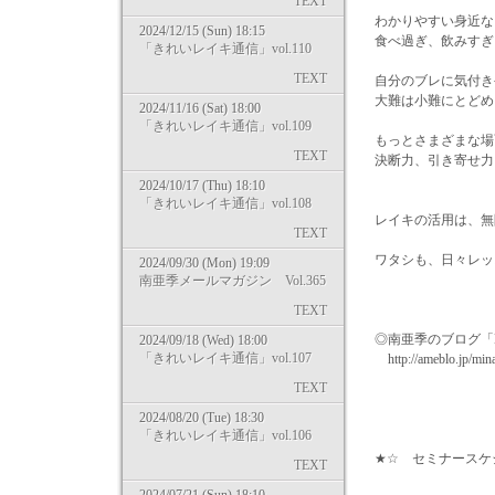
TEXT
わかりやすい身近な
2024/12/15 (Sun) 18:15
食べ過ぎ、飲みすぎ
「きれいレイキ通信」vol.110
TEXT
自分のブレに気付き
大難は小難にとどめ
2024/11/16 (Sat) 18:00
「きれいレイキ通信」vol.109
もっとさまざまな場
TEXT
決断力、引き寄せ力
2024/10/17 (Thu) 18:10
「きれいレイキ通信」vol.108
レイキの活用は、無
TEXT
ワタシも、日々レッ
2024/09/30 (Mon) 19:09
南亜季メールマガジン Vol.365
皆様のご
TEXT
◎南亜季のブログ「Life
2024/09/18 (Wed) 18:00
「きれいレイキ通信」vol.107
http://ameblo.jp/mina
TEXT
2024/08/20 (Tue) 18:30
「きれいレイキ通信」vol.106
★☆ セミナースケ
TEXT