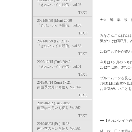
2021/05/26 (Wed) 15:00
「きれいレイキ通信」vol.67
TEXT
★☆ 編 集 後 
2021/03/29 (Mon) 20:39
「きれいレイキ通信」vol.65
TEXT
みなさんこんばんは
気がつけば早7月。
2021/01/29 (Fri) 21:17
「きれいレイキ通信」vol.63
2015年も半分が
TEXT
2020/12/15 (Tue) 20:42
今月は1ヶ月のうち
「きれいレイキ通信」vol.61
2012年以来、3年
TEXT
ブルームーンを見る
2019/07/14 (Sun) 17:21
7月31日は夜空を見
南亜季の月いち便り Vol.364
お天気がいいことを
TEXT
2019/04/02 (Tue) 20:55
今日も笑
南亜季の月いち便り Vol.362
TEXT
━━【きれいレイキ
2019/03/08 (Fri) 18:28
南亜季の月いち便り Vol.361
発 行 日：新月の