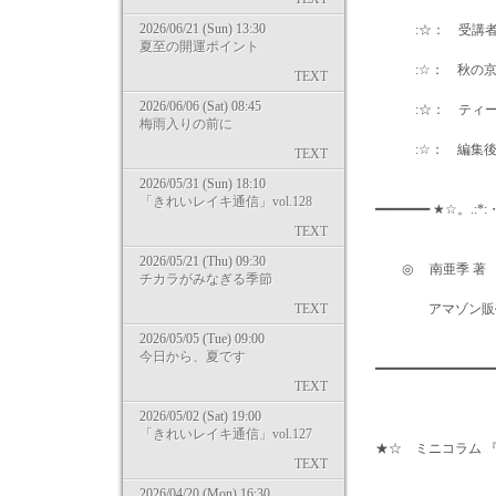
2026/06/21 (Sun) 13:30
:☆： 受講者の
夏至の開運ポイント
:☆： 秋の京都
TEXT
2026/06/06 (Sat) 08:45
:☆： ティーチ
梅雨入りの前に
:☆： 編集後
TEXT
2026/05/31 (Sun) 18:10
「きれいレイキ通信」vol.128
━━━━━━━ ★☆。.:*
TEXT
2026/05/21 (Thu) 09:30
◎ 南亜季 著 
チカラがみなぎる季節
TEXT
アマゾン販売ページはコチラ
2026/05/05 (Tue) 09:00
今日から、夏です
━━━━━━━━━━━━
TEXT
2026/05/02 (Sat) 19:00
「きれいレイキ通信」vol.127
★☆ ミニコラム 
TEXT
2026/04/20 (Mon) 16:30