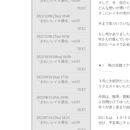
「きれいレイキ通信」vol.86
そして、今、自己ヒ
どんな想いが湧いて
TEXT
そこにレイキの光の
2022/12/08 (Thu) 18:40
「きれいレイキ通信」vol.85
今まで気づいていな
TEXT
もし何かありました
2022/11/08 (Tue) 18:30
Mさんの進んでいか
「きれいレイキ通信」vol.84
次のレベル３でお会
TEXT
2022/10/10 (Mon) 18:00
「きれいレイキ通信」vol.83
★☆ 秋の京都ツア
TEXT
‥………
2022/09/10 (Sat) 17:01
３月に大好評だっ
「きれいレイキ通信」vol.82
リクエストをいただ
TEXT
今回は、鞍馬・貴船
2022/08/12 (Fri) 18:00
２日間かけてゆった
「きれいレイキ通信」vol.81
木々が赤く染まり始
TEXT
日にちは、１０/３１
2022/07/14 (Thu) 18:15
「きれいレイキ通信」vol.80
ぜひ、予定表にチェ