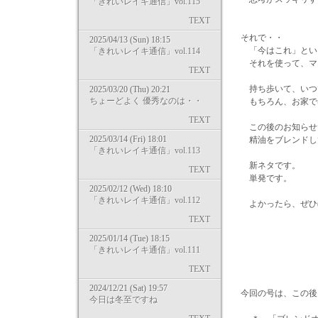
「きれいレイキ通信」vol.115
TEXT
それで・・
2025/04/13 (Sun) 18:15
「今はこれ」とい
「きれいレイキ通信」vol.114
それを使って、マイ
TEXT
持ち歩いて、いつ
2025/03/20 (Thu) 20:21
ちょーどよく 優秀なのは・・
もちろん、お家で
TEXT
この後のお知らせ
2025/03/14 (Fri) 18:01
精油をブレンドし
「きれいレイキ通信」vol.113
新ネタです。
TEXT
単発です。
2025/02/12 (Wed) 18:10
「きれいレイキ通信」vol.112
よかったら、ぜひ(^
TEXT
2025/01/14 (Tue) 18:15
感謝を
「きれいレイキ通信」vol.111
TEXT
2024/12/21 (Sat) 19:57
今回の号は、この後
今日は冬至ですね