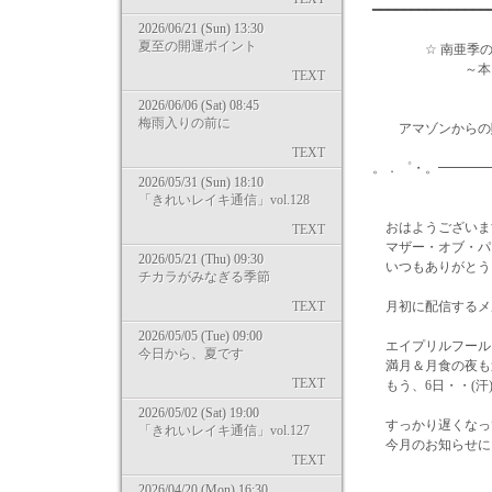
━━━━━━━━━━━━━━
2026/06/21 (Sun) 13:30
夏至の開運ポイント
☆ 南亜季の著書
～本当の魅力
TEXT
トリニテ
2026/06/06 (Sat) 08:45
梅雨入りの前に
アマゾンからの購入は http
TEXT
。．゜・。━━━━
2026/05/31 (Sun) 18:10
「きれいレイキ通信」vol.128
おはようございま
TEXT
マザー・オブ・パ
2026/05/21 (Thu) 09:30
いつもありがとう
チカラがみなぎる季節
TEXT
月初に配信するメ
2026/05/05 (Tue) 09:00
エイプリルフール
今日から、夏です
満月＆月食の夜も
TEXT
もう、6日・・(汗
2026/05/02 (Sat) 19:00
すっかり遅くなっ
「きれいレイキ通信」vol.127
今月のお知らせに
TEXT
2026/04/20 (Mon) 16:30