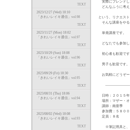
実際にブレンドし
TEXT
どんなふうに考え
2023/12/27 (Wed) 18:10
「きれいレイキ通信」vol.98
という、リクエスト
そんな講座をやる
TEXT
2023/11/27 (Mon) 18:02
単発講座です。
「きれいレイキ通信」vol.97
どなたでも参加し
TEXT
2023/10/29 (Sun) 18:08
初心者も歓迎です
「きれいレイキ通信」vol.96
男子も歓迎です。
TEXT
2023/09/29 (Fri) 18:30
お気軽にどうぞー♪
「きれいレイキ通信」vol.95
-----------------------
TEXT
2023/08/31 (Thu) 18:06
日時：２０１５年
「きれいレイキ通信」vol.94
場所：マザー・オ
TEXT
講師：南亜季
参加費：５８００
2023/08/02 (Wed) 18:08
定員：８名
「きれいレイキ通信」vol.93
TEXT
※筆記用具と、ご