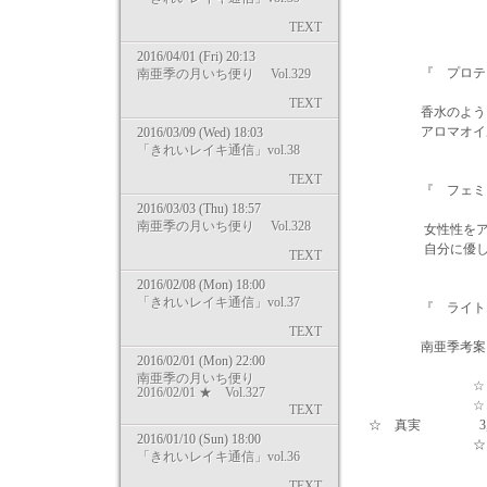
TEXT
2016/04/01 (Fri) 20:13
『 プロテクショ
南亜季の月いち便り Vol.329
TEXT
香水のように、手
アロマオイルです
2016/03/09 (Wed) 18:03
「きれいレイキ通信」vol.38
TEXT
『 フェミニン・
2016/03/03 (Thu) 18:57
南亜季の月いち便り Vol.328
女性性をアッ
自分に優しく、
TEXT
2016/02/08 (Mon) 18:00
「きれいレイキ通信」vol.37
『 ライトエネ
TEXT
南亜季考案・オ
2016/02/01 (Mon) 22:00
南亜季の月いち便り
☆ 浄化 
2016/02/01 ★ Vol.327
☆ アバンダン
TEXT
☆ 真実 3,9
2016/01/10 (Sun) 18:00
☆ 癒やし
「きれいレイキ通信」vol.36
TEXT