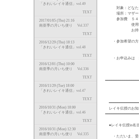
「きれいレイキ通信」vol.49
対象：どなた
TEXT
場所：マザー･オ
参加費 ５４０
2017/01/05 (Thu) 21:16
使用するオイ
南亜季の月いち便り Vol.337
お持ちでない
TEXT
・参加希望の方は
2016/12/29 (Thu) 18:13
http://www.ki
「きれいレイキ通信」vol.48
TEXT
・お申込みは info
2016/12/01 (Thu) 10:00
南亜季の月いち便り Vol.336
TEXT
━━━━━━━━━━━━━━
2016/11/29 (Tue) 18:00
「きれいレイキ通信」vol.47
TEXT
━━━━━━━━━━━━━━
2016/10/31 (Mon) 18:00
レイキ伝
「きれいレイキ通信」vol.46
━━━━━━━━━━━━━━━
TEXT
●レイキ伝授in
2016/10/31 (Mon) 12:30
南亜季の月いち便り Vol.335
・ただいま、受付