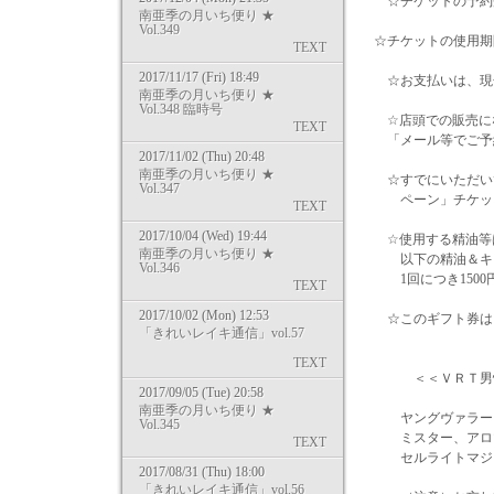
☆チケットの予約
南亜季の月いち便り ★
Vol.349
☆チケットの使用期
TEXT
2017/11/17 (Fri) 18:49
☆お支払いは、現
南亜季の月いち便り ★
Vol.348 臨時号
☆店頭での販売に
TEXT
「メール等でご予
2017/11/02 (Thu) 20:48
南亜季の月いち便り ★
☆すでにいただいて
Vol.347
ペーン」チケット
TEXT
2017/10/04 (Wed) 19:44
☆使用する精油等
南亜季の月いち便り ★
以下の精油＆キャ
Vol.346
1回につき1500
TEXT
2017/10/02 (Mon) 12:53
☆このギフト券は、
「きれいレイキ通信」vol.57
TEXT
＜＜ＶＲＴ男性ホ
2017/09/05 (Tue) 20:58
南亜季の月いち便り ★
ヤングヴァラー、
Vol.345
ミスター、アロマ
TEXT
セルライトマジ
2017/08/31 (Thu) 18:00
「きれいレイキ通信」vol.56