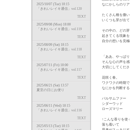
2025/10/07 (Tue) 18:15
なにかしらのリア
「きれいレイキ通信」vol.120
たくさん種を撒い
TEXT
いくつも芽が出て
2025/09/08 (Mon) 18:00
「きれいレイキ通信」vol.119
その中の、どの芽
起きてくる現象を
TEXT
自分の想いを見極
2025/08/09 (Sat) 18:15
「きれいレイキ通信」vol.118
「ああ、やっぱり
TEXT
そんな心の声を感
2025/07/11 (Fri) 18:00
大切にしてくださ
「きれいレイキ通信」vol.117
TEXT
花咲く春。
ワクワクの時期で
2025/06/21 (Sat) 13:57
なにかを判断する
夏至の日にお便り
TEXT
バルサムファー
シダーウッド
2025/06/11 (Wed) 18:15
ローズマリー
「きれいレイキ通信」vol.116
TEXT
↑こんな香りを使っ
落ち着いて
2025/05/13 (Tue) 18:15
思考がスッキリす