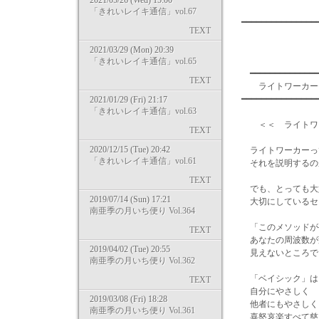
2021/05/26 (Wed) 15:00
「きれいレイキ通信」vol.67
━━━━━━━━━━━━━━
TEXT
2021/03/29 (Mon) 20:39
「きれいレイキ通信」vol.65
━━━━━━━━━━━━━━
TEXT
ライトワーカー
━━━━━━━━━━━━━━━
2021/01/29 (Fri) 21:17
「きれいレイキ通信」vol.63
＜＜ ライトワー
TEXT
2020/12/15 (Tue) 20:42
ライトワーカーっ
「きれいレイキ通信」vol.61
それを説明するのが
TEXT
でも、とっても大
2019/07/14 (Sun) 17:21
大切にしているセ
南亜季の月いち便り Vol.364
「このメソッドが
TEXT
あなたの周波数が
2019/04/02 (Tue) 20:55
見えないところで
南亜季の月いち便り Vol.362
「ベイシック」は
TEXT
自分にやさしく
2019/03/08 (Fri) 18:28
他者にもやさしく
南亜季の月いち便り Vol.361
喜怒哀楽すべて慈