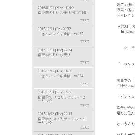
製造：(株）マ
2016/01/04 (Mon) 11:00
販売：(株）Ｋ
南亜季の月いち便り 2016/01/04
ディレクショ
TEXT
★詳細・お申込
2015/12/11 (Fri) 20:32
http://mary
「きれいレイキ通信」vol.35
TEXT
☆。.:*:・゜★。.
2015/12/01 (Tue) 22:34
南亜季の月いち便り
TEXT
『 ＤＶＤ ヒ
2015/11/12 (Thu) 18:00
「きれいレイキ通信」vol.34
南亜季の「ヒー
TEXT
２時間に集約さ
2015/11/01 (Sun) 15:00
「イントロダク
南亜季の スピリチュアル・ヒ
ーリング
TEXT
都合が合わな
遠方に住んで
2015/10/13 (Tue) 22:15
南亜季の スピリチュアル・ヒ
ーリング
という方も、ご自
TEXT
セミナーのＤＶ