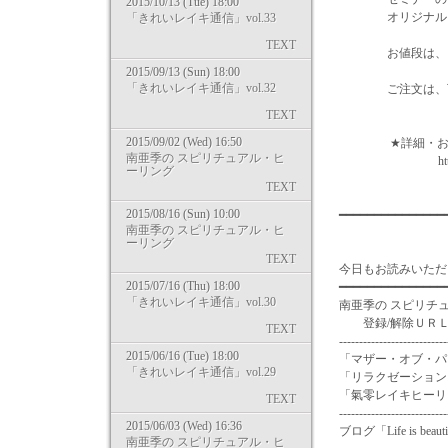
2015/10/13 (Tue) 18:00
オリジナルブレ
「きれいレイキ通信」vol.33
TEXT
お値段は、１２
2015/09/13 (Sun) 18:00
「きれいレイキ通信」vol.32
ご注文は、下記ソ
TEXT
2015/09/02 (Wed) 16:50
★詳細・お申込
南亜季の スピリチュアル・ヒ
http://www.natu
ーリング
TEXT
2015/08/16 (Sun) 10:00
━━━━━━━━━━━━━━
南亜季の スピリチュアル・ヒ
ーリング
TEXT
今日もお読みいただ
2015/07/16 (Thu) 18:00
━━━━━━━━━━━━━━━
「きれいレイキ通信」vol.30
南亜季の スピリチ
登録/解除ＵＲＬ：http://
TEXT
---------------------------
2015/06/16 (Tue) 18:00
「マザー・オブ・パー
「きれいレイキ通信」vol.29
「リラクゼーションスペース
「氣零レイキヒーリングスク
TEXT
---------------------------
2015/06/03 (Wed) 16:36
ブログ「Life is beau
南亜季の スピリチュアル・ヒ