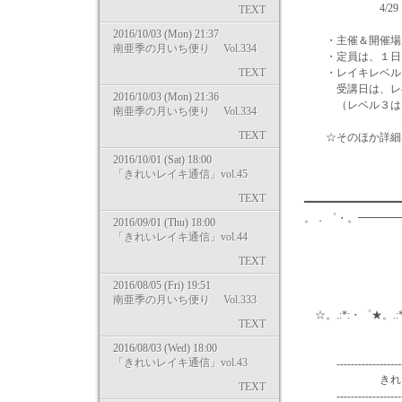
4/29（水・祝）
TEXT
2016/10/03 (Mon) 21:37
・主催＆開催場所
南亜季の月いち便り Vol.334
・定員は、１日
TEXT
・レイキレベル１～
受講日は、レベ
2016/10/03 (Mon) 21:36
（レベル３は、レ
南亜季の月いち便り Vol.334
TEXT
☆そのほか詳細＆
http://ameblo.
2016/10/01 (Sat) 18:00
「きれいレイキ通信」vol.45
TEXT
━━━━━━━━━━━━━━
。．゜・。━━━
2016/09/01 (Thu) 18:00
「きれいレイキ通信」vol.44
TEXT
2016/08/05 (Fri) 19:51
南亜季の月いち便り Vol.333
☆。.:*:・゜★。.:
TEXT
2016/08/03 (Wed) 18:00
「きれいレイキ通信」vol.43
-----------------------
きれいレイキ
TEXT
-----------------------