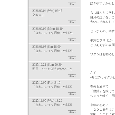
起きやすいかもし
TEXT
2026/02/04 (Wed) 06:45
もしほんとにそれ
立春大吉
自分の想いを、こ
TEXT
大いにそれをして
2026/02/02 (Mon) 18:10
せっかくの、本音
「きれいレイキ通信」vol.124
TEXT
平気なフリ とか
とりあえずの表面
2026/01/03 (Sat) 18:00
「きれいレイキ通信」vol.123
ワタシはお勧めしな
TEXT
2025/12/21 (Sun) 20:30
明日、やったほうがいいこと
さて
TEXT
4月はのサイクル
2025/12/05 (Fri) 18:10
春分も過ぎて
「きれいレイキ通信」vol.122
「動揺」を抜けて
TEXT
ちょっと軽く、明
2025/11/05 (Wed) 18:20
「きれいレイキ通信」vol.121
今年の初めに
「２０１５年はこ
TEXT
意図したことに対