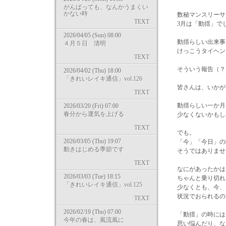
がんばっても、なんかうまくい
かない時
数秘マンスリーサ
TEXT
3月は「動揺」で
2026/04/05 (Sun) 08:00
動揺らしい出来事
４月５日 清明
けっこうタイヘン
TEXT
そういう報告（？
2026/04/02 (Thu) 18:00
「きれいレイキ通信」vol.126
皆さんは、いかが
TEXT
動揺らしい一か月
2026/03/20 (Fri) 07:00
春分から運気を上げる
少なくないかもし
TEXT
でも。
2026/03/05 (Thu) 19:07
「今」「今日」の
動きはじめる季節です
そうではありません
TEXT
なにがあったかは
2026/03/03 (Tue) 18:15
ちゃんと乗り切れ
「きれいレイキ通信」vol.125
少なくとも、今、
状況でおられるの
TEXT
2026/02/19 (Thu) 07:00
「動揺」の時には
今年の春は、風流風に
思い悩んだり、な