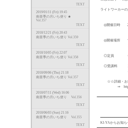
TEXT
ライトワーカーの
2019/01/11 (Fri) 19:45
南亜季の月いち便り ★
Vol.357
TEXT
◎開催日時 2015
両日とも10:
2018/12/21 (Fri) 20:43
南亜季の月いち便り Vol.359
◎開催場所 マザ
TEXT
大阪市北区豊崎
2018/10/05 (Fri) 22:07
◎定員 6
南亜季の月いち便り Vol.358
TEXT
◎受講料 2日間
再受講は、両
2018/09/06 (Thu) 21:18
南亜季の月いち便り Vol.357
☆☆詳細・お申
TEXT
⇒ http://m-pearl
2018/07/11 (Wed) 16:06
━━━━━━━━━━━━━━
南亜季の月いち便り Vol.356
TEXT
2018/06/03 (Sun) 21:16
南亜季の月いち便り Vol.355
━━━━━━━━━━━━━━
KI-
TEXT
━━━━━━━━━━━━━━━