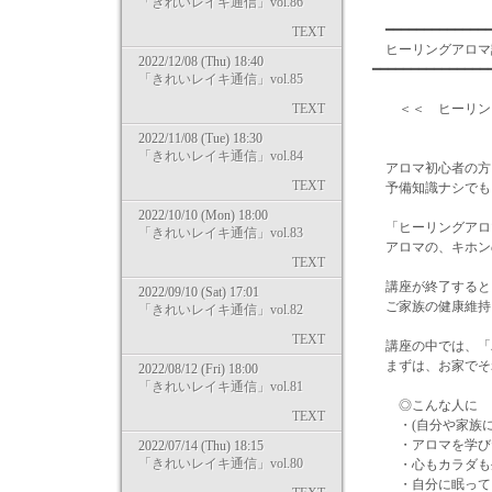
「きれいレイキ通信」vol.86
━━━━━━━━━━━━━━
TEXT
ヒーリングア
2022/12/08 (Thu) 18:40
━━━━━━━━━━━━━━━
「きれいレイキ通信」vol.85
TEXT
＜＜ ヒーリング
2022/11/08 (Tue) 18:30
「きれいレイキ通信」vol.84
アロマ初心者の方
TEXT
予備知識ナシでも
2022/10/10 (Mon) 18:00
「ヒーリングアロ
「きれいレイキ通信」vol.83
アロマの、キホン
TEXT
講座が終了すると
2022/09/10 (Sat) 17:01
ご家族の健康維持
「きれいレイキ通信」vol.82
TEXT
講座の中では、「
まずは、お家でそ
2022/08/12 (Fri) 18:00
「きれいレイキ通信」vol.81
◎こんな人に
TEXT
・(自分や家族に）
・アロマを学びた
2022/07/14 (Thu) 18:15
「きれいレイキ通信」vol.80
・心もカラダも生
・自分に眠ってい