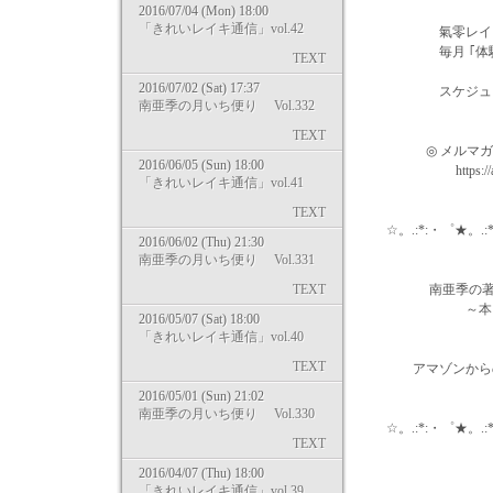
2016/07/04 (Mon) 18:00
「きれいレイキ通信」vol.42
氣零レイキヒー
毎月 ｢体験レッ
TEXT
2016/07/02 (Sat) 17:37
スケジュールそ
南亜季の月いち便り Vol.332
⇒ http://k
TEXT
◎ メルマガ「き
2016/06/05 (Sun) 18:00
https://a.hml.jp
「きれいレイキ通信」vol.41
TEXT
☆。.:*:・゜★。.:*:
2016/06/02 (Thu) 21:30
南亜季の月いち便り Vol.331
TEXT
南亜季の著書「
～本当の魅力
2016/05/07 (Sat) 18:00
トリニテ
「きれいレイキ通信」vol.40
TEXT
アマゾンからの購入はこちら 
2016/05/01 (Sun) 21:02
南亜季の月いち便り Vol.330
☆。.:*:・゜★。.:*:
TEXT
2016/04/07 (Thu) 18:00
◎ おす
「きれいレイキ通信」vol.39