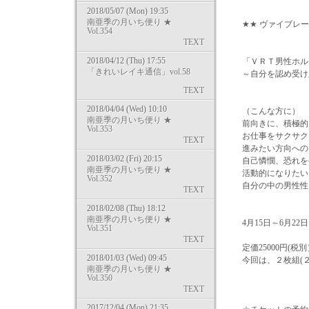
2018/05/07 (Mon) 19:35
南亜季の月いち便り ★
★★ ヴァイブレー
Vol.354
TEXT
2018/04/12 (Thu) 17:55
「ＶＲＴ男性ホル
「きれいレイキ通信」vol.58
～自分を認め受け
TEXT
2018/04/04 (Wed) 10:10
（こんな方に）
南亜季の月いち便り ★
前向きに、積極的
Vol.353
お仕事をサクサク
TEXT
進みたい方向への
2018/03/02 (Fri) 20:15
自己憐憫、恐れを
南亜季の月いち便り ★
活動的になりたい
Vol.352
自分の中の男性性
TEXT
2018/02/08 (Thu) 18:12
南亜季の月いち便り ★
4月15日～6月2
Vol.351
TEXT
定価25000円(
2018/01/03 (Wed) 09:45
今回は、２枚組(２
南亜季の月いち便り ★
Vol.350
TEXT
2017/12/04 (Mon) 21:35