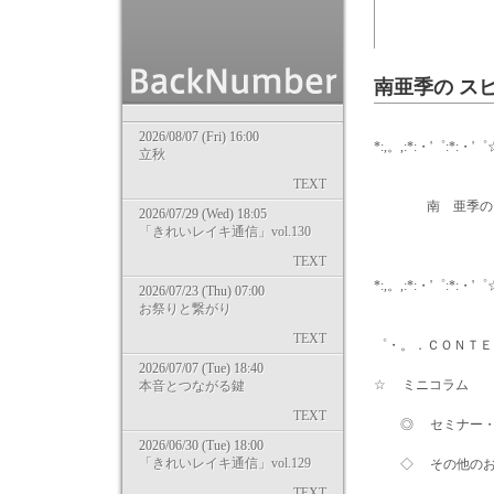
南亜季の ス
2026/08/07 (Fri) 16:00
*:,。,:*:・'゜:*:・'゜
立秋
TEXT
南 亜季の ……
2026/07/29 (Wed) 18:05
「きれいレイキ通信」vol.130
2015/0
TEXT
*:,。,:*:・'゜:*:・'゜
2026/07/23 (Thu) 07:00
お祭りと繋がり
wri
TEXT
゜・。．ＣＯＮＴＥ
2026/07/07 (Tue) 18:40
☆ ミニコラム
本音とつながる鍵
TEXT
◎ セミナー・
2026/06/30 (Tue) 18:00
「きれいレイキ通信」vol.129
◇ その他のお
TEXT