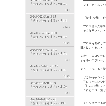
2024/07/21 (Sun) 18:10
━━━━━━━━━━━━━━
「きれいレイキ通信」vol.105
マイ・オイル
━━━━━━━━━━━━━━━
TEXT
2024/06/22 (Sat) 18:15
「精油と精油を合
「きれいレイキ通信」vol.104
アロマ講座受講生
TEXT
そんなリクエスト
2024/05/23 (Thu) 18:00
「きれいレイキ通信」vol.103
TEXT
アロマを勉強して
日常使いすることも
2024/04/24 (Wed) 18:15
「きれいレイキ通信」vol.102
今度は、自分でブレ
TEXT
オイルやスプレー、
2024/03/25 (Mon) 18:15
でも、そうなると疑
「きれいレイキ通信」vol.101
TEXT
どこから手を付け
アロマ本のレシピ
2024/02/24 (Sat) 18:30
「好みの精油を入
「きれいレイキ通信」vol.100
これとこれ、混ぜ
TEXT
2024/01/26 (Fri) 19:24
香りを合わせる時
「きれいレイキ通信」vol.99