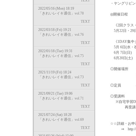
TEXT
・ヤングリビング
2022/05/16 (Mon) 18:19
「きれいレイキ通信」vol.78
◎開催日程
TEXT
《2回クラス・
2022/03/18 (Fri) 19:21
5月22日・29日(金
「きれいレイキ通信」vol.76
《1DAY集中
TEXT
5月 6日(水・祝)
2022/01/18 (Tue) 19:31
6月 7日(日) 1
「きれいレイキ通信」vol.75
6月20日(土) 10
TEXT
◎開催場所 マザ
2021/11/19 (Fri) 18:24
大阪市北区豊崎
「きれいレイキ通信」vol.73
TEXT
◎定員 各ク
2021/09/21 (Tue) 19:06
◎受講料 19,44
「きれいレイキ通信」vol.71
※自宅学習DVD
TEXT
再受講価格で
2021/07/24 (Sat) 18:28
「きれいレイキ通信」vol.69
☆☆詳細・お申込
TEXT
⇒ http://m-pearl