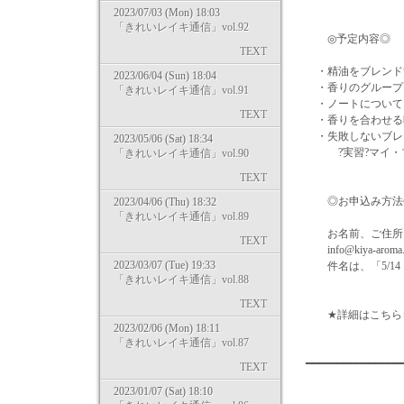
2023/07/03 (Mon) 18:03
「きれいレイキ通信」vol.92
◎予定内容◎
TEXT
・精油をブレンド
2023/06/04 (Sun) 18:04
・香りのグループ
「きれいレイキ通信」vol.91
・ノートについて
TEXT
・香りを合わせる
・失敗しないブレ
2023/05/06 (Sat) 18:34
?実習?マイ・ブ
「きれいレイキ通信」vol.90
TEXT
◎お申込み方法
2023/04/06 (Thu) 18:32
「きれいレイキ通信」vol.89
お名前、ご住所、
TEXT
info@kiya-a
2023/03/07 (Tue) 19:33
件名は、「5/14
「きれいレイキ通信」vol.88
TEXT
★詳細はこちら⇒ http:/
2023/02/06 (Mon) 18:11
「きれいレイキ通信」vol.87
━━━━━━━━━━━━━━
TEXT
2023/01/07 (Sat) 18:10