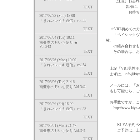
（注意）お忘れ物
皆様に、統一し
TEXT
お持ちいただい
2017/07/23 (Sun) 18:00
「きれいレイキ通信」vol.55
TEXT
☆VRT初めての方
「ベイシックヴァ
2017/07/04 (Tue) 19:11
枚」
南亜季の月いち便り ★
の組み合わせも可能
Vol.343
TEXT
その場合は、お申
2017/06/26 (Mon) 10:00
「きれいレイキ通信」vol.54
上記「VRT男性ホ
TEXT
まずは、info@ki
2017/06/06 (Tue) 21:16
メールには、「お
南亜季の月いち便り Vol.342
もし可能なら、ご
TEXT
お手数ですが、こ
2017/05/26 (Fri) 18:00
http://www.kiya-ar
「きれいレイキ通信」vol.53
TEXT
KI-YA予約ページ htt
2017/05/01 (Mon) 21:47
ご予約は、上記URLま
南亜季の月いち便り Vol.341
TEXT