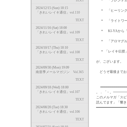
TEXT
＊ 「ブレンドオ
2024/12/15 (Sun) 18:15
＊ 「ヒーリング
「きれいレイキ通信」vol.110
TEXT
＊ 「ライトワー
2024/11/16 (Sat) 18:00
＊ KI-YAから
「きれいレイキ通信」vol.109
TEXT
＊ 「アロマグル
2024/10/17 (Thu) 18:10
＊ 「レイキ伝授
「きれいレイキ通信」vol.108
TEXT
が、ございます。
2024/09/30 (Mon) 19:09
どうぞ最後までお
南亜季メールマガジン Vol.365
TEXT
━━━━━━━━━━━━━
2024/09/18 (Wed) 18:00
「きれいレイキ通信」vol.107
。．゜・。━━━━
このメルマガ「スピ
TEXT
読んでます」「響き
2024/08/20 (Tue) 18:30
━━━━━━━━━━━━━━
「きれいレイキ通信」vol.106
TEXT