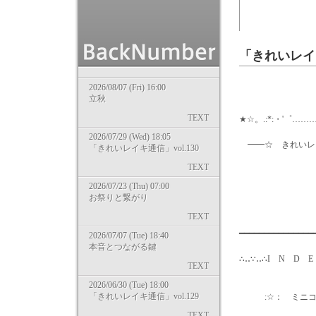
「きれいレイキ
2026/08/07 (Fri) 16:00
立秋
TEXT
★☆。.:*:・'゜………
2026/07/29 (Wed) 18:05
━━☆ きれいレ
「きれいレイキ通信」vol.130
TEXT
2014/ 4
2026/07/23 (Thu) 07:00
お祭りと繋がり
気零レ
TEXT
━━━━━━━━━━━━━
2026/07/07 (Tue) 18:40
本音とつながる鍵
∴‥∵‥∴I N D E
TEXT
2026/06/30 (Tue) 18:00
「きれいレイキ通信」vol.129
:☆： ミニコラ
TEXT