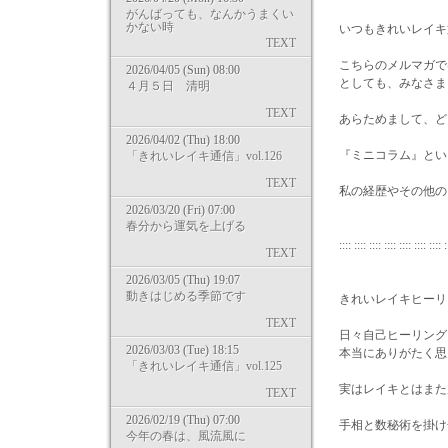
がんばっても、なんかうまくい
かない時
いつもきれいレイキ
TEXT
こちらのメルマガで
2026/04/05 (Sun) 08:00
としても、みなさま
４月５日 清明
TEXT
あらためまして、ど
2026/04/02 (Thu) 18:00
『ミニコラム』とい
「きれいレイキ通信」vol.126
TEXT
私の経歴やその他の
2026/03/20 (Fri) 07:00
春分から運気を上げる
:::: :::: :::: :::: :::: :::: :::: :
TEXT
2026/03/05 (Thu) 19:07
動きはじめる季節です
きれいレイキヒーリ
TEXT
日々自己ヒーリング
2026/03/03 (Tue) 18:15
本当にありがたく思
「きれいレイキ通信」vol.125
実はレイキとはまた
TEXT
2026/02/19 (Thu) 07:00
手相と数秘術を掛け
今年の春は、風流風に