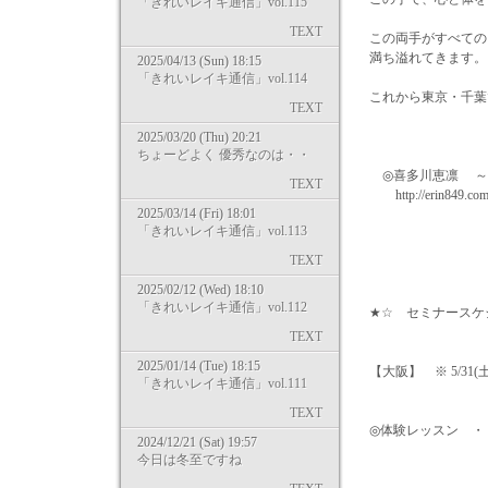
「きれいレイキ通信」vol.115
TEXT
この両手がすべての
満ち溢れてきます。
2025/04/13 (Sun) 18:15
「きれいレイキ通信」vol.114
これから東京・千葉
TEXT
2025/03/20 (Thu) 20:21
ちょーどよく 優秀なのは・・
◎喜多川恵凛 ～
TEXT
http://erin849.com h
2025/03/14 (Fri) 18:01
「きれいレイキ通信」vol.113
TEXT
2025/02/12 (Wed) 18:10
「きれいレイキ通信」vol.112
★☆ セミナースケ
TEXT
2025/01/14 (Tue) 18:15
【大阪】 ※ 5/31
「きれいレイキ通信」vol.111
TEXT
◎体験レッスン ・・・
2024/12/21 (Sat) 19:57
今日は冬至ですね
→ http://kirei