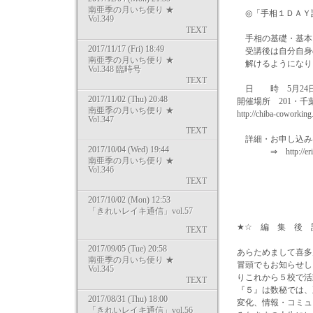
南亜季の月いち便り ★
◎「手相１ＤＡＹ
Vol.349
TEXT
手相の基礎・基本
2017/11/17 (Fri) 18:49
受講後は自分自身
南亜季の月いち便り ★
解けるようになり
Vol.348 臨時号
TEXT
日 時 5月24日(
2017/11/02 (Thu) 20:48
開催場所 201・
南亜季の月いち便り ★
http://chiba-coworkin
Vol.347
TEXT
詳細・お申し込み
2017/10/04 (Wed) 19:44
⇒ http://erin849
南亜季の月いち便り ★
Vol.346
TEXT
2017/10/02 (Mon) 12:53
「きれいレイキ通信」vol.57
★☆ 編 集 後 
TEXT
2017/09/05 (Tue) 20:58
あらためまして喜多
南亜季の月いち便り ★
冒頭でもお知らせし
Vol.345
りこれから５校で活
TEXT
『５』は数秘では、
2017/08/31 (Thu) 18:00
変化、情報・コミュ
「きれいレイキ通信」vol.56