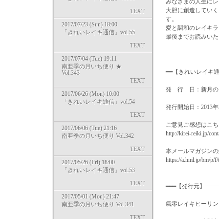
みなさまの人生にレ
大胆に創造していく
TEXT
す。
2017/07/23 (Sun) 18:00
愛と調和のレイキラ
「きれいレイキ通信」vol.55
最後までお読みいた
TEXT
今日も笑
2017/07/04 (Tue) 19:11
南亜季の月いち便り ★
━━【きれいレイキ
Vol.343
TEXT
発 行 日：新月の
2017/06/26 (Mon) 10:00
「きれいレイキ通信」vol.54
発行開始日：2013年
TEXT
ご意見ご感想はこち
2017/06/06 (Tue) 21:16
http://kirei-reiki.jp/con
南亜季の月いち便り Vol.342
TEXT
本メールマガジンの
https://a.hml.jp/bm/p/
2017/05/26 (Fri) 18:00
「きれいレイキ通信」vol.53
TEXT
━━━【発行元】━
2017/05/01 (Mon) 21:47
氣零レイキヒーリングスクール
南亜季の月いち便り Vol.341
TEXT