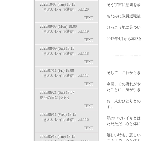
2025/10/07 (Tue) 18:15
そう宇宙に意図を放
「きれいレイキ通信」vol.120
ちなみに教員退職後
TEXT
2025/09/08 (Mon) 18:00
けっこう地に足つい
「きれいレイキ通信」vol.119
2012年4月から
TEXT
2025/08/09 (Sat) 18:15
「きれいレイキ通信」vol.118
:::: :::: :::: :::: :::: :::: ::
TEXT
2025/07/11 (Fri) 18:00
そして、これからき
「きれいレイキ通信」vol.117
TEXT
今回、その流れがや
たことに、身が引き
2025/06/21 (Sat) 13:57
夏至の日にお便り
お一人おひとりとの
TEXT
す。
2025/06/11 (Wed) 18:15
私の中でレイキとは
「きれいレイキ通信」vol.116
ただただ、心と体に
TEXT
嬉しい時も、悲しい
2025/05/13 (Tue) 18:15
この手で、心と体を