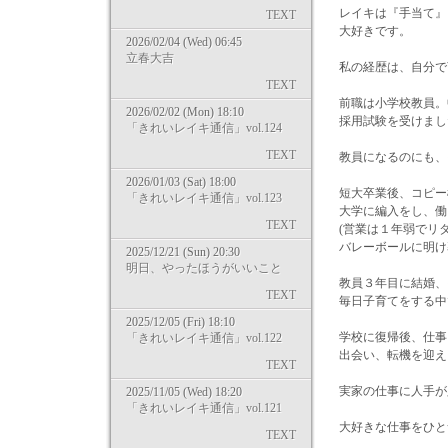
レイキは『手当て』
TEXT
大好きです。
2026/02/04 (Wed) 06:45
立春大吉
私の経歴は、自分で
TEXT
前職は小学校教員。
2026/02/02 (Mon) 18:10
採用試験を受けまし
「きれいレイキ通信」vol.124
TEXT
教員になるのにも、
2026/01/03 (Sat) 18:00
短大卒業後、コピー
「きれいレイキ通信」vol.123
大学に編入をし、働
TEXT
(営業は１年弱でリ
バレーボールに明け
2025/12/21 (Sun) 20:30
明日、やったほうがいいこと
教員３年目に結婚、
TEXT
毎日子育てをする中
2025/12/05 (Fri) 18:10
学校に復帰後、仕事
「きれいレイキ通信」vol.122
出会い、転機を迎え
TEXT
実家の仕事に人手が
2025/11/05 (Wed) 18:20
「きれいレイキ通信」vol.121
大好きな仕事をひと
TEXT