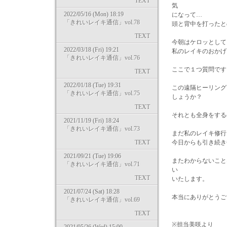
TEXT
気
2022/05/16 (Mon) 18:19
になって…
「きれいレイキ通信」vol.78
頭と背中を打ったと
TEXT
今朝はケロッとして
2022/03/18 (Fri) 19:21
私のレイキのおかげ
「きれいレイキ通信」vol.76
ここで１つ質問です
TEXT
2022/01/18 (Tue) 19:31
この遠隔ヒーリング
「きれいレイキ通信」vol.75
しょうか？
TEXT
それとも全身をする
2021/11/19 (Fri) 18:24
「きれいレイキ通信」vol.73
まだ私のレイキ修行
TEXT
今日からも引き続き
2021/09/21 (Tue) 19:06
またわからないこと
「きれいレイキ通信」vol.71
い
TEXT
いたします。
2021/07/24 (Sat) 18:28
本当にありがとうご
「きれいレイキ通信」vol.69
TEXT
※担当美咲より