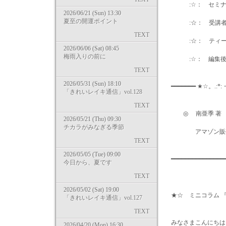
:☆： セミナー
2026/06/21 (Sun) 13:30
夏至の開運ポイント
:☆： 受講者のご
TEXT
:☆： ティーチ
2026/06/06 (Sat) 08:45
梅雨入りの前に
:☆： 編集後
TEXT
2026/05/31 (Sun) 18:10
━━━━━━━ ★☆。.:*
「きれいレイキ通信」vol.128
TEXT
◎ 南亜季 著 
2026/05/21 (Thu) 09:30
チカラがみなぎる季節
アマゾン販売ページはコチラ
TEXT
2026/05/05 (Tue) 09:00
━━━━━━━━━━━━
今日から、夏です
TEXT
2026/05/02 (Sat) 19:00
★☆ ミニコラム 
「きれいレイキ通信」vol.127
TEXT
みなさまこんにちは
2026/04/20 (Mon) 16:30