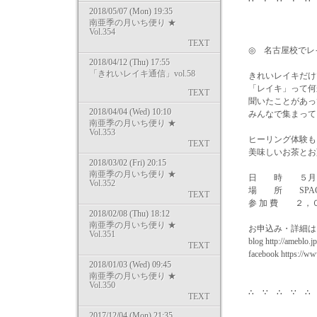
2018/05/07 (Mon) 19:35
南亜季の月いち便り ★
Vol.354
TEXT
◎ 名古屋校でレ
2018/04/12 (Thu) 17:55
「きれいレイキ通信」vol.58
きれいレイキだけ
「レイキ」って何
TEXT
聞いたことがあっ
2018/04/04 (Wed) 10:10
みんなで集まって
南亜季の月いち便り ★
Vol.353
ヒーリング体験も
TEXT
美味しいお茶とお
2018/03/02 (Fri) 20:15
南亜季の月いち便り ★
日 時 ５月２３日（
Vol.352
場 所 SPAC
TEXT
参 加 費 ２，
2018/02/08 (Thu) 18:12
南亜季の月いち便り ★
お申込み・詳細は
Vol.351
blog http://ameblo.j
TEXT
facebook https://www
2018/01/03 (Wed) 09:45
南亜季の月いち便り ★
Vol.350
∴ ∵ ∴ ∵ ∴ 
TEXT
2017/12/04 (Mon) 21:35