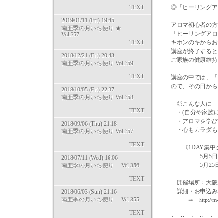
TEXT
◎「ヒーリングアロマ
2019/01/11 (Fri) 19:45
アロマ初心者の方
南亜季の月いち便り ★
「ヒーリングアロ
Vol.357
TEXT
キホンのキからお
講座が終了すると
2018/12/21 (Fri) 20:43
ご家族の健康維持
南亜季の月いち便り Vol.359
TEXT
講座の中では、「
ので、その日から
2018/10/05 (Fri) 22:07
南亜季の月いち便り Vol.358
◎こんな人に
TEXT
・(自分や家族に
・アロマを学びた
2018/09/06 (Thu) 21:18
・心もカラダも生
南亜季の月いち便り Vol.357
TEXT
《1DAY集中
5月5日(月・祝) 
2018/07/11 (Wed) 16:06
5月25日(日) 
南亜季の月いち便り Vol.356
TEXT
開催場所：大阪梅
詳細・お申込みは
2018/06/03 (Sun) 21:16
南亜季の月いち便り Vol.355
⇒ http://m-pearl
TEXT
∴ ∵ ∴ ∵ ∴ 