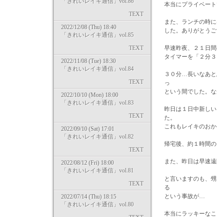
「きれいレイキ通信」vol.86
本当にプライベート
TEXT
また、ランチの時に
2022/12/08 (Thu) 18:40
した。ありがとうご
「きれいレイキ通信」vol.85
TEXT
早速昨夜、２１日間
タイマーを「２分３
2022/11/08 (Tue) 18:30
「きれいレイキ通信」vol.84
３０分…長いなあと
TEXT
っ
という間でした。な
2022/10/10 (Mon) 18:00
「きれいレイキ通信」vol.83
昨日は１日中新しい
TEXT
た。
これもレイキのおか
2022/09/10 (Sat) 17:01
「きれいレイキ通信」vol.82
帰宅後、約１時間の
TEXT
また、昨日は早速遠
2022/08/12 (Fri) 18:00
「きれいレイキ通信」vol.81
と言いますのも、甥
TEXT
る
という事故が…
2022/07/14 (Thu) 18:15
「きれいレイキ通信」vol.80
本当にラッキーなこ