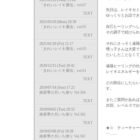
2021/05/26 (Wed) 15:00
「きれいレイキ通信」vol.67
先日は、レイキセミ
TEXT
ゆっくりとお話でき
2021/03/29 (Mon) 20:39
自己ヒーリングへし
「きれいレイキ通信」vol.65
その調子で続けられ
TEXT
それにさっそく遠隔
2021/01/29 (Fri) 21:17
「きれいレイキ通信」vol.63
甥っ子さんは大変で
たいしたことなくて
TEXT
2020/12/15 (Tue) 20:42
遠隔ヒーリングの仕
「きれいレイキ通信」vol.61
レイキエネルギーを
TEXT
どの部位にしたらい
2019/07/14 (Sun) 17:21
す。
南亜季の月いち便り Vol.364
またご質問があれば
TEXT
次回、レベル３でお
2019/04/02 (Tue) 20:55
南亜季の月いち便り Vol.362
TEXT
★☆ ティーチャー
2019/03/08 (Fri) 18:28
‥……
南亜季の月いち便り Vol.361