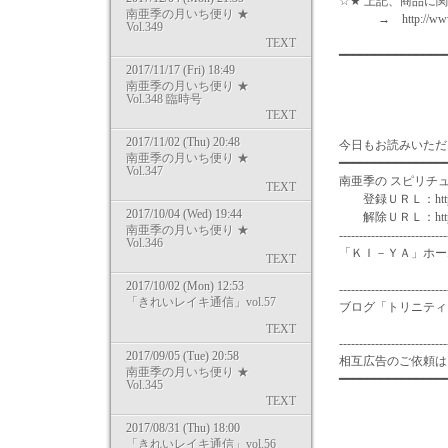
☆★ 上記、商品に
南亜季の月いち便り ★
→ http://www.jba-
Vol.349
TEXT
━━━━━━━━━━━━━━
2017/11/17 (Fri) 18:49
南亜季の月いち便り ★
Vol.348 臨時号
TEXT
2017/11/02 (Thu) 20:48
今日もお読みいただ
南亜季の月いち便り ★
━━━━━━━━━━━━━━━
Vol.347
南亜季の スピリチ
TEXT
登録ＵＲＬ：http://m-pe
2017/10/04 (Wed) 19:44
解除ＵＲＬ：http://m-pe
南亜季の月いち便り ★
---------------------------
Vol.346
「ＫＩ－ＹＡ」ホームペー
TEXT
http://ww
2017/10/02 (Mon) 12:53
---------------------------
「きれいレイキ通信」vol.57
ブログ「トリニティ
http://
TEXT
---------------------------
2017/09/05 (Tue) 20:58
相互広告のご依頼は in
南亜季の月いち便り ★
━━━━━━━━━━━━━━━
Vol.345
TEXT
2017/08/31 (Thu) 18:00
「きれいレイキ通信」vol.56