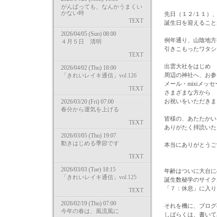
がんばっても、なんかうまくい
かない時
先日（１２/１１）
TEXT
誕生日を迎えること
2026/04/05 (Sun) 08:00
例年通り、山陰地方
４月５日 清明
引きこもったワタシ
TEXT
出雲大社をはじめ
2026/04/02 (Thu) 18:00
周辺の神社へ、お参
「きれいレイキ通信」vol.126
メール・mixiメ
TEXT
さまざまな方から
お祝いをいただきま
2026/03/20 (Fri) 07:00
春分から運気を上げる
皆様の、あたたかい
TEXT
ありがたく拝読いた
2026/03/05 (Thu) 19:07
動きはじめる季節です
本当にありがとうご
TEXT
2026/03/03 (Tue) 18:15
年齢はついに大台に
「きれいレイキ通信」vol.125
誕生数秘学のサイク
「７：休息」に入り
TEXT
2026/02/19 (Thu) 07:00
それを機に、ブログ
今年の春は、風流風に
しばらくは、書いて