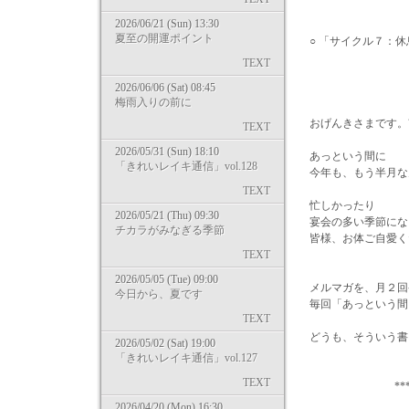
2026/06/21 (Sun) 13:30
夏至の開運ポイント
○ 「サイクル７：
TEXT
2026/06/06 (Sat) 08:45
梅雨入りの前に
おげんきさまです。南
TEXT
2026/05/31 (Sun) 18:10
あっという間に
「きれいレイキ通信」vol.128
今年も、もう半月な
TEXT
忙しかったり
2026/05/21 (Thu) 09:30
宴会の多い季節にな
チカラがみなぎる季節
皆様、お体ご自愛く
TEXT
2026/05/05 (Tue) 09:00
メルマガを、月２回
今日から、夏です
毎回「あっという間
TEXT
どうも、そういう書
2026/05/02 (Sat) 19:00
「きれいレイキ通信」vol.127
TEXT
*** *
2026/04/20 (Mon) 16:30