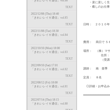
「きれいレイキ通信」vol.86
・楽に楽しく生
・癒しのお仕事
TEXT
な
2022/12/08 (Thu) 18:40
「きれいレイキ通信」vol.85
TEXT
日時： ２０１０年
１４日（日
2022/11/08 (Tue) 18:30
（お昼は１
「きれいレイキ通信」vol.84
TEXT
費用： 両日で ５
2022/10/10 (Mon) 18:00
場所： （株）マ
「きれいレイキ通信」vol.83
住所：大阪市
TEXT
（受講される
2022/09/10 (Sat) 17:01
講師： 南 亜季
「きれいレイキ通信」vol.82
TEXT
定員： ８名
2022/08/12 (Fri) 18:00
◎詳細・お申込みは・・・ h
「きれいレイキ通信」vol.81
TEXT
━━━━━━━━━━━━━━
2022/07/14 (Thu) 18:15
「きれいレイキ通信」vol.80