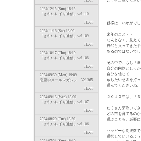
TEXT
どうぞご覧ください
2024/12/15 (Sun) 18:15
「きれいレイキ通信」vol.110
TEXT
皆様は、いかがでし
2024/11/16 (Sat) 18:00
来年のこと・・
「きれいレイキ通信」vol.109
なんとなく、見えて
TEXT
自然と入ってきた予
あるのではないでし
2024/10/17 (Thu) 18:10
「きれいレイキ通信」vol.108
その中で、もし「選
TEXT
自分の内側としっか
自分を信じて
2024/09/30 (Mon) 19:09
放ちたい意図を持っ
南亜季メールマガジン Vol.365
選んでくださいね。
TEXT
２０１０年は、「３
2024/09/18 (Wed) 18:00
「きれいレイキ通信」vol.107
たくさん芽吹いてき
TEXT
どの苗を育てるのか
2024/08/20 (Tue) 18:30
選ぶことも、必要に
「きれいレイキ通信」vol.106
ハッピーな周波数で
TEXT
選択していけるよう