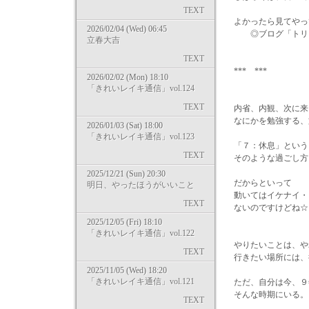
TEXT
よかったら見てやっ
2026/02/04 (Wed) 06:45
◎ブログ「トリニティライフ
立春大吉
TEXT
*** ***
2026/02/02 (Mon) 18:10
「きれいレイキ通信」vol.124
TEXT
内省、内観、次に来
なにかを勉強する、
2026/01/03 (Sat) 18:00
「きれいレイキ通信」vol.123
「７：休息」という
TEXT
そのような過ごし方
2025/12/21 (Sun) 20:30
だからといって
明日、やったほうがいいこと
動いてはイケナイ・
TEXT
ないのですけどね☆
2025/12/05 (Fri) 18:10
「きれいレイキ通信」vol.122
やりたいことは、や
TEXT
行きたい場所には、
2025/11/05 (Wed) 18:20
「きれいレイキ通信」vol.121
ただ、自分は今、９
そんな時期にいる。
TEXT