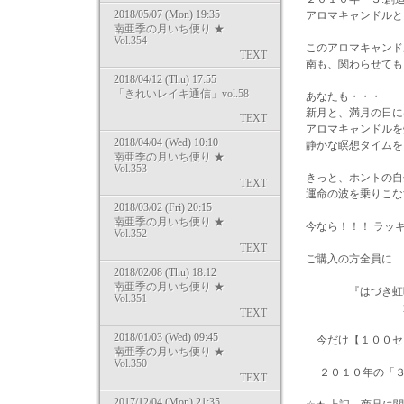
2018/05/07 (Mon) 19:35
アロマキャンドルと
南亜季の月いち便り ★
Vol.354
このアロマキャンド
TEXT
南も、関わらせても
2018/04/12 (Thu) 17:55
「きれいレイキ通信」vol.58
あなたも・・・
新月と、満月の日に
TEXT
アロマキャンドルを
2018/04/04 (Wed) 10:10
静かな瞑想タイムを
南亜季の月いち便り ★
Vol.353
きっと、ホントの自
TEXT
運命の波を乗りこな
2018/03/02 (Fri) 20:15
南亜季の月いち便り ★
今なら！！！ ラッ
Vol.352
TEXT
ご購入の方全員に…
2018/02/08 (Thu) 18:12
南亜季の月いち便り ★
『はづき虹映さ
Vol.351
運命の波にの
TEXT
2018/01/03 (Wed) 09:45
今だけ【１００セ
南亜季の月いち便り ★
Vol.350
２０１０年の「３
TEXT
2017/12/04 (Mon) 21:35