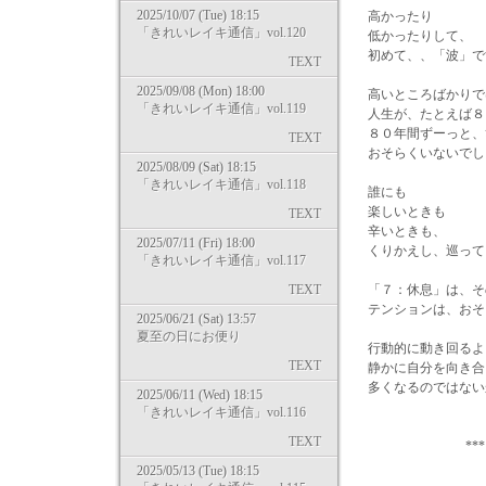
2025/10/07 (Tue) 18:15
高かったり
「きれいレイキ通信」vol.120
低かったりして、
初めて、、「波」です
TEXT
2025/09/08 (Mon) 18:00
高いところばかりで
「きれいレイキ通信」vol.119
人生が、たとえば８
８０年間ずーっと、
TEXT
おそらくいないでし
2025/08/09 (Sat) 18:15
「きれいレイキ通信」vol.118
誰にも
楽しいときも
TEXT
辛いときも、
2025/07/11 (Fri) 18:00
くりかえし、巡って
「きれいレイキ通信」vol.117
TEXT
「７：休息」は、そ
テンションは、おそ
2025/06/21 (Sat) 13:57
夏至の日にお便り
行動的に動き回るよ
TEXT
静かに自分を向き合
多くなるのではない
2025/06/11 (Wed) 18:15
「きれいレイキ通信」vol.116
TEXT
*** *
2025/05/13 (Tue) 18:15