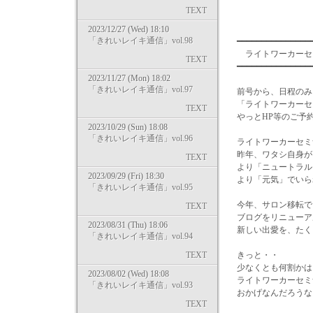
TEXT
2023/12/27 (Wed) 18:10
「きれいレイキ通信」vol.98
━━━━━━━━━━━━━━━
ライトワーカーセミナ
TEXT
━━━━━━━━━━━━━━
2023/11/27 (Mon) 18:02
「きれいレイキ通信」vol.97
前号から、日程のみ
「ライトワーカーセ
TEXT
やっとHP等のご予約
2023/10/29 (Sun) 18:08
「きれいレイキ通信」vol.96
ライトワーカーセミ
昨年、ワタシ自身が
TEXT
より「ニュートラル
2023/09/29 (Fri) 18:30
より「元気」でいら
「きれいレイキ通信」vol.95
今年、サロン移転で
TEXT
ブログをリニューア
2023/08/31 (Thu) 18:06
新しい出愛を、たく
「きれいレイキ通信」vol.94
TEXT
きっと・・
少なくとも何割かは
2023/08/02 (Wed) 18:08
ライトワーカーセミ
「きれいレイキ通信」vol.93
おかげなんだろうな
TEXT