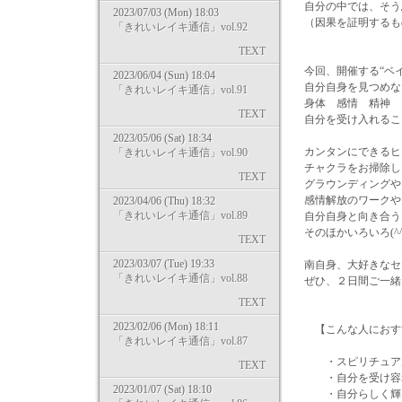
自分の中では、そう
2023/07/03 (Mon) 18:03
（因果を証明するも
「きれいレイキ通信」vol.92
TEXT
今回、開催する“ベ
2023/06/04 (Sun) 18:04
自分自身を見つめな
「きれいレイキ通信」vol.91
身体 感情 精神 
TEXT
自分を受け入れるこ
2023/05/06 (Sat) 18:34
カンタンにできるヒ
「きれいレイキ通信」vol.90
チャクラをお掃除し
TEXT
グラウンディングや
感情解放のワークや
2023/04/06 (Thu) 18:32
「きれいレイキ通信」vol.89
自分自身と向き合う
そのほかいろいろ(^^
TEXT
2023/03/07 (Tue) 19:33
南自身、大好きなセ
「きれいレイキ通信」vol.88
ぜひ、２日間ご一緒に
TEXT
2023/02/06 (Mon) 18:11
【こんな人におす
「きれいレイキ通信」vol.87
・スピリチュアル
TEXT
・自分を受け容
2023/01/07 (Sat) 18:10
・自分らしく輝い