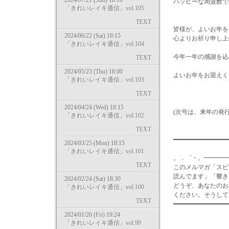
2024/07/21 (Sun) 18:10
ハッピーな周波数でい
「きれいレイキ通信」vol.105
TEXT
皆様が、よいお年を
2024/06/22 (Sat) 18:15
心よりお祈り申し上
「きれいレイキ通信」vol.104
今年一年の感謝を込
TEXT
2024/05/23 (Thu) 18:00
よいお年をお迎えく
「きれいレイキ通信」vol.103
TEXT
南亜
2024/04/24 (Wed) 18:15
(次号は、来年の発行
「きれいレイキ通信」vol.102
TEXT
━━━━━━━━━━━━━━
2024/03/25 (Mon) 18:15
「きれいレイキ通信」vol.101
。．゜・。━━━━
TEXT
このメルマガ「スピ
読んでます」「響き
2024/02/24 (Sat) 18:30
どうぞ、あなたのお
「きれいレイキ通信」vol.100
ください。そうして
TEXT
━━━━━━━━━━━━━━
2024/01/26 (Fri) 19:24
「きれいレイキ通信」vol.99