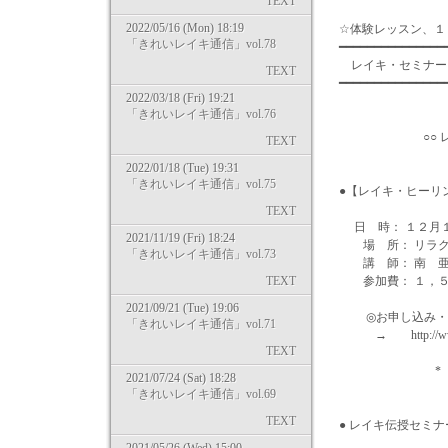
TEXT
2022/05/16 (Mon) 18:19
☆体験レッスン、１
「きれいレイキ通信」vol.78
━━━━━━━━━━━━━━━
レイキ・セ
TEXT
━━━━━━━━━━━━━━
2022/03/18 (Fri) 19:21
「きれいレイキ通信」vol.76
○○ レイキヒ
TEXT
2022/01/18 (Tue) 19:31
「きれいレイキ通信」vol.75
●【レイキ・ヒーリ
TEXT
日 時： １２月１７
2021/11/19 (Fri) 18:24
場 所： リラクゼ
「きれいレイキ通信」vol.73
講 師： 南 
TEXT
参加費： １，５
2021/09/21 (Tue) 19:06
◎お申し込み・詳
「きれいレイキ通信」vol.71
→ http://www
TEXT
*
2021/07/24 (Sat) 18:28
「きれいレイキ通信」vol.69
TEXT
● レイキ伝授セミ