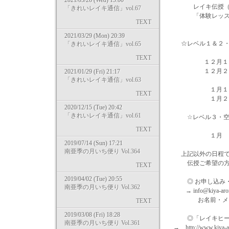
2021/05/26 (Wed) 15:00
レイキ伝授（アチ
「きれいレイキ通信」vol.67
「体験レッスン」
TEXT
2021/03/29 (Mon) 20:39
☆レベル１＆２・
「きれいレイキ通信」vol.65
TEXT
１２月１７日（
１２月２４日（
2021/01/29 (Fri) 21:17
「きれいレイキ通信」vol.63
１月１４日（
TEXT
１月２２日（
2020/12/15 (Tue) 20:42
「きれいレイキ通信」vol.61
☆レベル３・空
TEXT
１月 ４日
2019/07/14 (Sun) 17:21
南亜季の月いち便り Vol.364
上記以外の日程で
伝授ご希望の方は
TEXT
2019/04/02 (Tue) 20:55
◎ お申し込み・
南亜季の月いち便り Vol.362
→ info@kiya-ar
お名前・メールア
TEXT
2019/03/08 (Fri) 18:28
◎「レイキヒーリ
南亜季の月いち便り Vol.361
→ http://www.kiya-ar