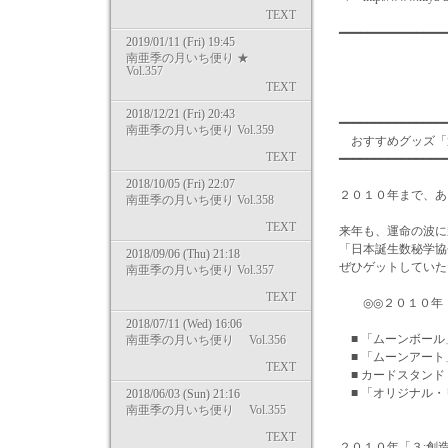
TEXT
━━━━━━━━━━━━━━
2019/01/11 (Fri) 19:45
南亜季の月いち便り ★
Vol.357
TEXT
2018/12/21 (Fri) 20:43
━━━━━━━━━━━━━━━
南亜季の月いち便り Vol.359
おすすめグッズ「
TEXT
━━━━━━━━━━━━━━
2018/10/05 (Fri) 22:07
２０１０年まで、あ
南亜季の月いち便り Vol.358
TEXT
来年も、運命の波に
「日本誕生数秘学協
2018/09/06 (Thu) 21:18
ぜひゲットしていた
南亜季の月いち便り Vol.357
TEXT
◎◎２０１０年「
2018/07/11 (Wed) 16:06
■ 「ムーンボール
南亜季の月いち便り Vol.356
■ 「ムーンアート
TEXT
■ カードスタンド
■ 「オリジナル・
2018/06/03 (Sun) 21:16
南亜季の月いち便り Vol.355
TEXT
２０１０年「３:創