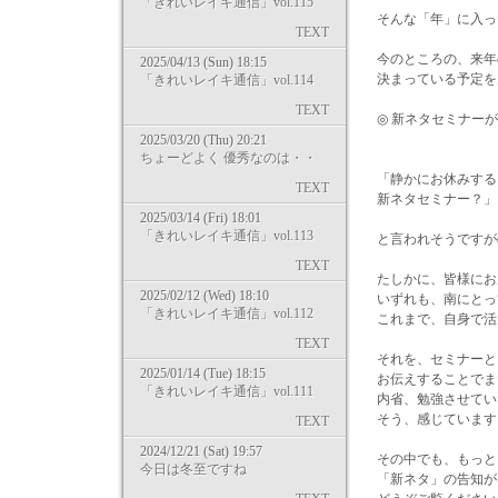
「きれいレイキ通信」vol.115
そんな「年」に入っ
TEXT
今のところの、来年
2025/04/13 (Sun) 18:15
決まっている予定を
「きれいレイキ通信」vol.114
TEXT
◎ 新ネタセミナーが多
2025/03/20 (Thu) 20:21
ちょーどよく 優秀なのは・・
「静かにお休みする
TEXT
新ネタセミナー？」
2025/03/14 (Fri) 18:01
「きれいレイキ通信」vol.113
と言われそうですが(
TEXT
たしかに、皆様にお
2025/02/12 (Wed) 18:10
いずれも、南にとっ
「きれいレイキ通信」vol.112
これまで、自身で活
TEXT
それを、セミナーと
2025/01/14 (Tue) 18:15
お伝えすることでま
「きれいレイキ通信」vol.111
内省、勉強させてい
そう、感じています
TEXT
2024/12/21 (Sat) 19:57
その中でも、もっと
今日は冬至ですね
「新ネタ」の告知が