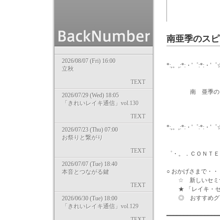
南亜季のス
2026/08/07 (Fri) 16:00
*:,。,:*:・'゜:*:・'゜
立秋
TEXT
南 亜季の ……
2026/07/29 (Wed) 18:05
「きれいレイキ通信」vol.130
09/12/
TEXT
*:,。,:*:・'゜:*:・'゜
2026/07/23 (Thu) 07:00
お祭りと繋がり
wri
TEXT
゜・。．ＣＯＮＴＥ
2026/07/07 (Tue) 18:40
○ おかげさまで・・
本音とつながる鍵
☆ 新しいセミナ
TEXT
★ 「レイキ・セ
◎ おすすめグッ
2026/06/30 (Tue) 18:00
「きれいレイキ通信」vol.129
━━━━━━━━━━━━━━
TEXT