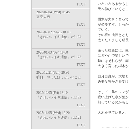
いろいろあるかもし
TEXT
天へ伸びていくとこ
2026/02/04 (Wed) 06:45
立春大吉
樹木が大きく育って
TEXT
が必要です。しっか
ていく。
2026/02/02 (Mon) 18:10
その根の成長ととも
「きれいレイキ通信」vol.124
太くたくましく成長
TEXT
茂った枝葉には、虫
2026/01/03 (Sat) 18:00
にぎやかで楽しいです
「きれいレイキ通信」vol.123
時にはそれらが、樹
TEXT
大きく育った樹木か
2025/12/21 (Sun) 20:30
自分自身が、大地と
明日、やったほうがいいこと
必要な豊かさを受け
TEXT
そして、鳥のフンが
2025/12/05 (Fri) 18:10
吸い上げた水が葉か
「きれいレイキ通信」vol.122
知っているのかもし
TEXT
大木を見ていると、
2025/11/05 (Wed) 18:20
「きれいレイキ通信」vol.121
TEXT
:::: :::: :::: :::: :::: :::: ::