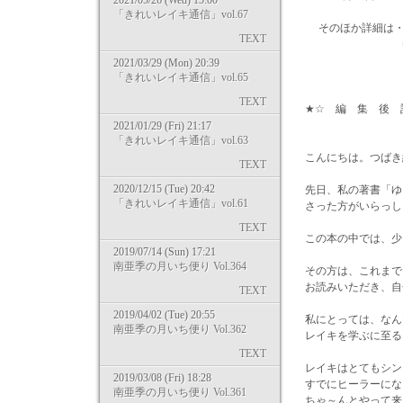
2021/05/26 (Wed) 15:00
「きれいレイキ通信」vol.67
そのほか詳細は・
TEXT
⇒ http://m-pe
2021/03/29 (Mon) 20:39
「きれいレイキ通信」vol.65
TEXT
★☆ 編 集 後 
2021/01/29 (Fri) 21:17
「きれいレイキ通信」vol.63
こんにちは。つばき
TEXT
2020/12/15 (Tue) 20:42
先日、私の著書「ゆ
「きれいレイキ通信」vol.61
さった方がいらっし
TEXT
この本の中では、少
2019/07/14 (Sun) 17:21
南亜季の月いち便り Vol.364
その方は、これまで
お読みいただき、自
TEXT
2019/04/02 (Tue) 20:55
私にとっては、なん
南亜季の月いち便り Vol.362
レイキを学ぶに至る
TEXT
レイキはとてもシン
2019/03/08 (Fri) 18:28
すでにヒーラーにな
南亜季の月いち便り Vol.361
ちゃ～んとやって来