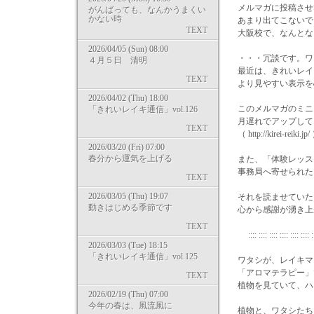
メルマガに投稿させ
がんばっても、なんかうまくい
かない時
あまり出てこないで
TEXT
大阪校で、なんとな
2026/04/05 (Sun) 08:00
・・・冗談です。ワ
４月５日 清明
最近は、きれいレイ
TEXT
より見やすい表示を
2026/04/02 (Thu) 18:00
このメルマガのミニ
「きれいレイキ通信」vol.126
月遅れでアップして
TEXT
（ http://kirei-reiki.jp/
2026/03/20 (Fri) 07:00
春分から運気を上げる
また、「体験レッス
事務局へ寄せられた
TEXT
2026/03/05 (Thu) 19:07
それを読ませていた
動きはじめる季節です
心から感謝が湧き上
TEXT
:::: :::: :::: :::: :::: :::: ::
2026/03/03 (Tue) 18:15
「きれいレイキ通信」vol.125
ワタシが、レイキマ
「アロマテラピー」
TEXT
植物を見ていて、ハ
2026/02/19 (Thu) 07:00
今年の春は、風流風に
植物と、ワタシたち