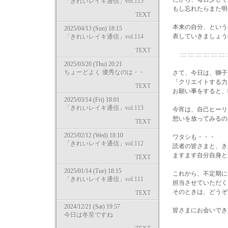
「きれいレイキ通信」vol.115
もし忘れたらまた明
TEXT
本来の自分、という
2025/04/13 (Sun) 18:15
表していきましょう(^
「きれいレイキ通信」vol.114
TEXT
:::: :::: :::: :::: :::: :::: ::
2025/03/20 (Thu) 20:21
ちょーどよく 優秀なのは・・
さて、今日は、獅子
「クリエイトする力
TEXT
お願い事をすると、
2025/03/14 (Fri) 18:01
「きれいレイキ通信」vol.113
今宵は、自己ヒーリ
想いを放ってみるの
TEXT
2025/02/12 (Wed) 18:10
ワタシも・・・
「きれいレイキ通信」vol.112
読者の皆さまと、き
ますます自分自身と
TEXT
2025/01/14 (Tue) 18:15
これから、不定期に
「きれいレイキ通信」vol.111
担当させていただく
そのときは、どうぞ
TEXT
2024/12/21 (Sat) 19:57
皆さまにお会いでき
今日は冬至ですね