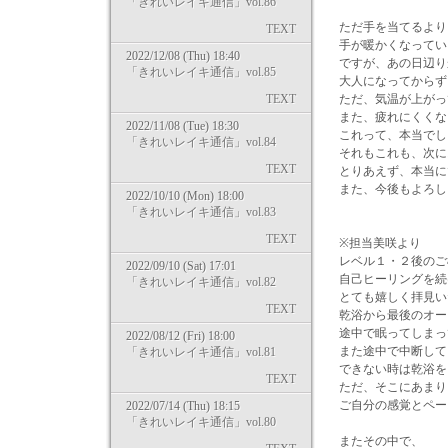
「きれいレイキ通信」vol.86
ただ手を当てるより
TEXT
手が暖かくなってい
2022/12/08 (Thu) 18:40
ですが、あの日辺り
「きれいレイキ通信」vol.85
大人になってからず
TEXT
ただ、気温が上がっ
また、疲れにくくな
2022/11/08 (Tue) 18:30
これって、本当でし
「きれいレイキ通信」vol.84
それもこれも、次に
TEXT
とりあえず、本当に
また、今後もよろし
2022/10/10 (Mon) 18:00
「きれいレイキ通信」vol.83
TEXT
※担当美咲より
レベル１・２後のご
2022/09/10 (Sat) 17:01
自己ヒーリングを続
「きれいレイキ通信」vol.82
とても嬉しく拝見い
TEXT
乾浴から最後のオー
途中で眠ってしまっ
2022/08/12 (Fri) 18:00
また途中で中断して
「きれいレイキ通信」vol.81
できない時は乾浴を
TEXT
ただ、そこにあまり
ご自分の感覚とペー
2022/07/14 (Thu) 18:15
「きれいレイキ通信」vol.80
またその中で、