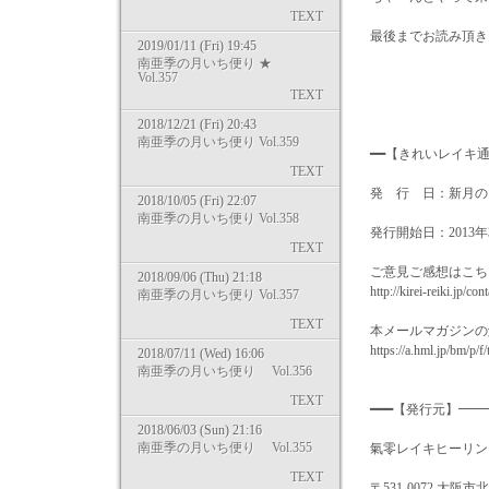
TEXT
最後までお読み頂き
2019/01/11 (Fri) 19:45
南亜季の月いち便り ★
すべて
Vol.357
TEXT
2018/12/21 (Fri) 20:43
南亜季の月いち便り Vol.359
━━【きれいレイキ
TEXT
発 行 日：新月の
2018/10/05 (Fri) 22:07
南亜季の月いち便り Vol.358
発行開始日：2013年
TEXT
ご意見ご感想はこち
2018/09/06 (Thu) 21:18
http://kirei-reiki.jp/con
南亜季の月いち便り Vol.357
TEXT
本メールマガジンの
https://a.hml.jp/bm/p/
2018/07/11 (Wed) 16:06
南亜季の月いち便り Vol.356
TEXT
━━━【発行元】━
2018/06/03 (Sun) 21:16
南亜季の月いち便り Vol.355
氣零レイキヒーリングスクー
TEXT
〒531-0072 大阪市