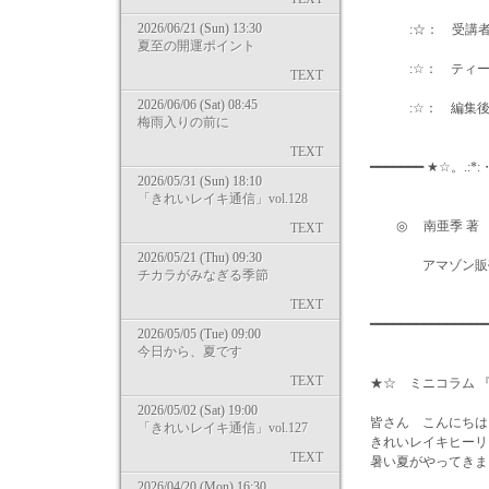
2026/06/21 (Sun) 13:30
:☆： 受講者のご感
夏至の開運ポイント
:☆： ティーチ
TEXT
2026/06/06 (Sat) 08:45
:☆： 編集
梅雨入りの前に
TEXT
━━━━━━━ ★☆。.:*
2026/05/31 (Sun) 18:10
「きれいレイキ通信」vol.128
◎ 南亜季 著 
TEXT
2026/05/21 (Thu) 09:30
アマゾン販売ページはコチラ
チカラがみなぎる季節
TEXT
━━━━━━━━━━━━
2026/05/05 (Tue) 09:00
今日から、夏です
TEXT
★☆ ミニコラム 
2026/05/02 (Sat) 19:00
皆さん こんにちは
「きれいレイキ通信」vol.127
きれいレイキヒーリ
TEXT
暑い夏がやってきま
2026/04/20 (Mon) 16:30