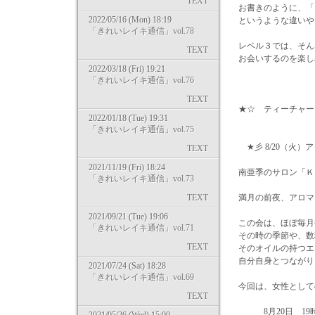
TEXT
お書きのように、「
2022/05/16 (Mon) 18:19
というような違いや
「きれいレイキ通信」vol.78
レベル３では、そん
TEXT
お会いするのを楽し
2022/03/18 (Fri) 19:21
「きれいレイキ通信」vol.76
TEXT
★☆ ティーチャー
2022/01/18 (Tue) 19:31
「きれいレイキ通信」vol.75
★彡 8/20（火）
TEXT
2021/11/19 (Fri) 18:24
南亜季のサロン「Ｋ
「きれいレイキ通信」vol.73
TEXT
満月の前夜、アロマ
2021/09/21 (Tue) 19:06
この会は、ほぼ毎月
「きれいレイキ通信」vol.71
その時の季節や、数
TEXT
そのオイルの持つエ
自分自身とつながり
2021/07/24 (Sat) 18:28
「きれいレイキ通信」vol.69
今回は、女性として
TEXT
8月20日 19時～