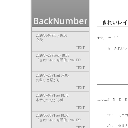
「きれいレイキ
2026/08/07 (Fri) 16:00
★☆。.:*:・'゜………
立秋
TEXT
━━☆ きれいレ
2026/07/29 (Wed) 18:05
「きれいレイキ通信」vol.130
2013/0
TEXT
気零レ
2026/07/23 (Thu) 07:00
お祭りと繋がり
━━━━━━━━━━━━━
TEXT
2026/07/07 (Tue) 18:40
∴‥∵‥∴I N D E
本音とつながる鍵
TEXT
:☆： ミニコラ
2026/06/30 (Tue) 18:00
「きれいレイキ通信」vol.129
:☆： セミナー
TEXT