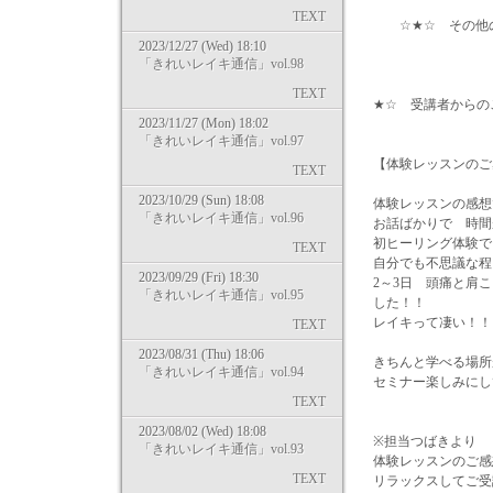
TEXT
☆★☆ その他の開催日はコチラ
2023/12/27 (Wed) 18:10
「きれいレイキ通信」vol.98
TEXT
★☆ 受講者からの
2023/11/27 (Mon) 18:02
「きれいレイキ通信」vol.97
【体験レッスンのご
TEXT
2023/10/29 (Sun) 18:08
体験レッスンの感想
「きれいレイキ通信」vol.96
お話ばかりで 時間
初ヒーリング体験で
TEXT
自分でも不思議な程
2023/09/29 (Fri) 18:30
2～3日 頭痛と肩
「きれいレイキ通信」vol.95
した！！
レイキって凄い！！
TEXT
2023/08/31 (Thu) 18:06
きちんと学べる場所
「きれいレイキ通信」vol.94
セミナー楽しみにし
TEXT
2023/08/02 (Wed) 18:08
※担当つばきより
「きれいレイキ通信」vol.93
体験レッスンのご感
TEXT
リラックスしてご受