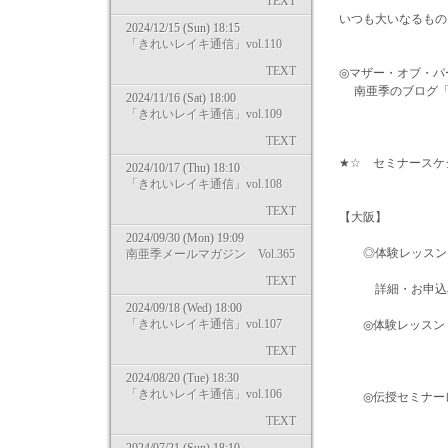
TEXT
いつも大いなるもの
2024/12/15 (Sun) 18:15
「きれいレイキ通信」vol.110
TEXT
◎マザー・オブ・パールの
南亜季のブログ「Life is 
2024/11/16 (Sat) 18:00
「きれいレイキ通信」vol.109
TEXT
★☆ セミナースケ
2024/10/17 (Thu) 18:10
「きれいレイキ通信」vol.108
TEXT
【大阪】
2024/09/30 (Mon) 19:09
◎体験レッスン ・
南亜季メールマガジン Vol.365
TEXT
詳細・お申込みＵＲＬ→ http
2024/09/18 (Wed) 18:00
「きれいレイキ通信」vol.107
◎体験レッスン ・
TEXT
→ http://kirei
2024/08/20 (Tue) 18:30
「きれいレイキ通信」vol.106
◎伝授セミナーレベル
TEXT
→ http://kirei