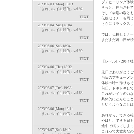
プチヒーリング体験
2023/07/03 (Mon) 18:03
きっと、担当させて
「きれいレイキ通信」vol.92
そして会場の場とも
TEXT
伝授セミナーも同じ
さらにリラックスし
2023/06/04 (Sun) 18:04
「きれいレイキ通信」vol.91
では、伝授セミナー
TEXT
まだまだ暑い日が続
2023/05/06 (Sat) 18:34
「きれいレイキ通信」vol.90
TEXT
【レベル1・2終了
2023/04/06 (Thu) 18:32
「きれいレイキ通信」vol.89
先日はありがとうご
当日のアチューメン
TEXT
体験の時の帰りもそ
2023/03/07 (Tue) 19:33
前日、ドキドキして
「きれいレイキ通信」vol.88
これがレイキの力な
具体的にどんなこと
TEXT
というようなことは
2023/02/06 (Mon) 18:11
「きれいレイキ通信」vol.87
あれから、できる範
やはり、できる日も
TEXT
途中で眠ってしまっ
2023/01/07 (Sat) 18:10
これって大丈夫なの