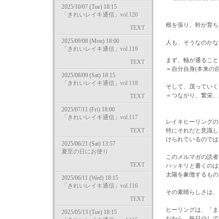
2025/10/07 (Tue) 18:15
「きれいレイキ通信」vol.120
根を張り、幹が育ち
TEXT
2025/09/08 (Mon) 18:00
人も、そうなのかな
「きれいレイキ通信」vol.119
まず、軸が通ること
TEXT
＝自分自身(本来の
2025/08/09 (Sat) 18:15
「きれいレイキ通信」vol.118
そして、茂っていく
＝つながり、繁栄、
TEXT
2025/07/11 (Fri) 18:00
「きれいレイキ通信」vol.117
レイキヒーリングの
TEXT
特にそれだと意識し
けられているのでは
2025/06/21 (Sat) 13:57
夏至の日にお便り
このメルマガの読者
TEXT
ハッキリと書くのは
太陽を象徴するもの
2025/06/11 (Wed) 18:15
「きれいレイキ通信」vol.116
その素晴らしさは、
TEXT
ヒーリングは、「ま
2025/05/13 (Tue) 18:15
だから、毎日少しで