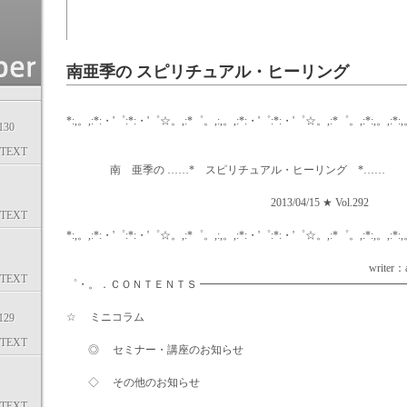
南亜季の スピリチュアル・ヒーリング
*:,。,:*:・'゜:*:・'゜☆。,:*゜。,:,。,:*:・'゜:*:・'゜☆。,:*゜。,:*:,。,:*:,
30
TEXT
南 亜季の ……* スピリチュアル・ヒーリング *……
2013/04/15 ★ Vol.292
TEXT
*:,。,:*:・'゜:*:・'゜☆。,:*゜。,:,。,:*:・'゜:*:・'゜☆。,:*゜。,:*:,。,:*:,
writer：aki mi
TEXT
゜・。．ＣＯＮＴＥＮＴＳ ━━━━━━━━━━━━━━━━━━
☆ ミニコラム
29
TEXT
◎ セミナー・講座のお知らせ
◇ その他のお知らせ
TEXT