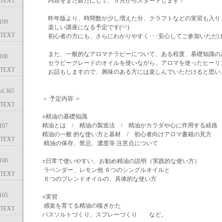
TEXT
内容をまた新たにして、５月からスタートします！
昨年版より、時間数が少し増えた分、クラフトなどの実習も入り
09
楽しい講座になる予定です(^^)
TEXT
初心者の方にも、さらにわかりやすく･･･安心してご参加いただ
また、一般的なアロマテラピーについて、ある程度、基礎知識の
08
セラピーグレードのオイルを使いながら、アロマを使ったヒーリ
TEXT
お話もしますので、興味のある方には楽しんでいただけると思います
.365
＜ 予定内容 ＞
TEXT
○精油の基礎知識
精油とは / 精油の製造法 / 精油がカラダや心に作用する経
07
精油の一般 的な使い方と基材 / 初心者向けアロマ書籍の見方
TEXT
精油の保存、禁忌、濃度等 注意点について
06
○日常で使いやすい、お勧め精油の説明（実践的な使い方）
ラベンダー、レモン他 ６つのシングルオイルと
TEXT
６つのブレンドオイルの、具体的な使い方
05
○実習
感覚を育てる精油の嗅ぎかた
TEXT
バスソルトづくり、スプレーづくり など。