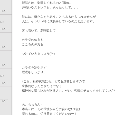
新鮮さは、刺激をくれるのと同時に
戸惑いやストレスも、あったりして。。。
TEXT
時には、嫌だなぁと思うこともあるかもしれませんが
人は、そういう時に成長をしているのだと思います。
26
TEXT
落ち着いて、深呼吸して
カラダの体力も
こころの体力も
TEXT
つけていきましょう(^^)
TEXT
カラダを冷やさず
睡眠をしっかり。
25
↑これ、精神状態にも、とても影響しますので
TEXT
身体的なしんどさだけでなく
精神的な落ち込みがある人も、ぜひ、習慣のチェックをしてくださ
TEXT
あ、もちろん・・
本当～に、その環境が自分に合わない時は
壊れる前に、切り替えてくださいねー！