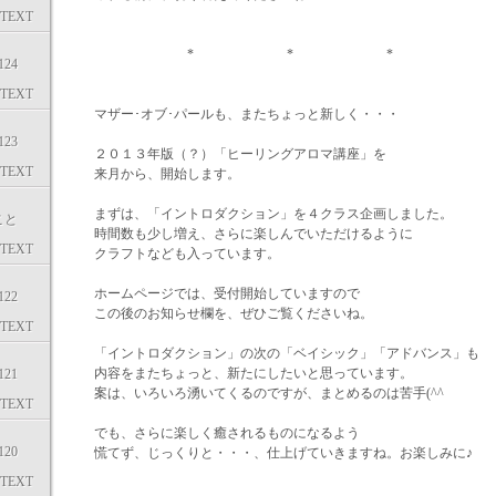
TEXT
* * *
24
TEXT
マザー･オブ･パールも、またちょっと新しく・・・
23
２０１３年版（？）「ヒーリングアロマ講座」を
TEXT
来月から、開始します。
まずは、「イントロダクション」を４クラス企画しました。
こと
時間数も少し増え、さらに楽しんでいただけるように
TEXT
クラフトなども入っています。
ホームページでは、受付開始していますので
22
この後のお知らせ欄を、ぜひご覧くださいね。
TEXT
「イントロダクション」の次の「ベイシック」「アドバンス」も
内容をまたちょっと、新たにしたいと思っています。
21
案は、いろいろ湧いてくるのですが、まとめるのは苦手(^^ゞ
TEXT
でも、さらに楽しく癒されるものになるよう
20
慌てず、じっくりと・・・、仕上げていきますね。お楽しみに♪
TEXT