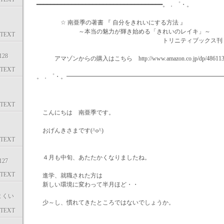
━━━━━━━━━━━━━━━━━━━━━━━━━━━━━━━━━━━━。．゜・。
☆ 南亜季の著書 『 自分をきれいにする方法 』
～本当の魅力が輝き始める「きれいのレイキ」～
TEXT
トリニティブックス刊・126
28
アマゾンからの購入はこちら http://www.amazon.co.jp/dp/4861133
TEXT
。．゜・。━━━━━━━━━━━━━━━━━━━━━━━━━━
TEXT
こんにちは 南亜季です。
おげんきさまです(^o^)
TEXT
４月も中旬、あたたかくなりましたね。
27
TEXT
進学、就職された方は
新しい環境に変わって半月ほど・・
まくい
少～し、慣れてきたところではないでしょうか。
TEXT