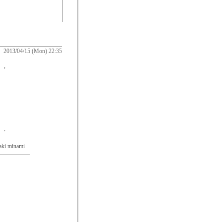
2013/04/15 (Mon) 22:35
。,
。,
nami
━━━━━━