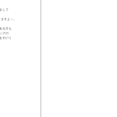
まして
けますよ～。
ある方も
ングの
(^^)
路